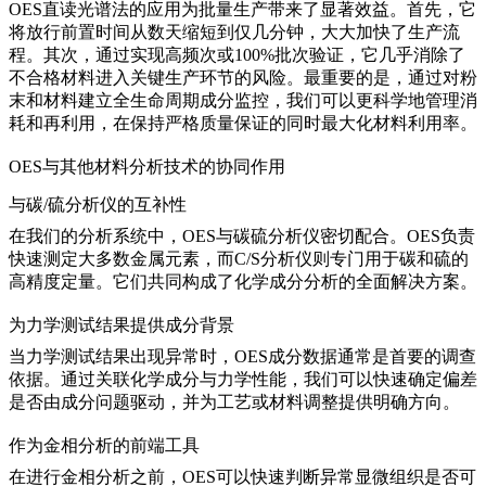
OES直读光谱法的应用为批量生产带来了显著效益。首先，它
将放行前置时间从数天缩短到仅几分钟，大大加快了生产流
程。其次，通过实现高频次或100%批次验证，它几乎消除了
不合格材料进入关键生产环节的风险。最重要的是，通过对粉
末和材料建立全生命周期成分监控，我们可以更科学地管理消
耗和再利用，在保持严格质量保证的同时最大化材料利用率。
OES与其他材料分析技术的协同作用
与碳/硫分析仪的互补性
在我们的分析系统中，OES与
碳硫分析仪
密切配合。OES负责
快速测定大多数金属元素，而C/S分析仪则专门用于碳和硫的
高精度定量。它们共同构成了化学成分分析的全面解决方案。
为力学测试结果提供成分背景
当
力学测试
结果出现异常时，OES成分数据通常是首要的调查
依据。通过关联化学成分与力学性能，我们可以快速确定偏差
是否由成分问题驱动，并为工艺或材料调整提供明确方向。
作为金相分析的前端工具
在进行
金相分析
之前，OES可以快速判断异常显微组织是否可