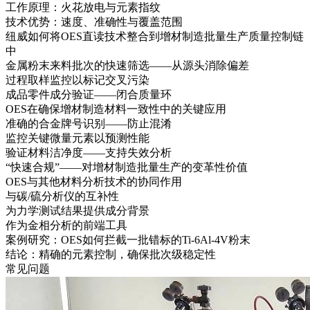
工作原理：火花放电与元素指纹
技术优势：速度、准确性与覆盖范围
纽威如何将OES直读技术整合到增材制造批量生产质量控制链
中
金属粉末来料批次的快速筛选——从源头消除偏差
过程取样监控以标记交叉污染
成品零件成分验证——闭合质量环
OES在确保增材制造材料一致性中的关键应用
准确的合金牌号识别——防止混淆
监控关键微量元素以预测性能
验证材料洁净度——支持失效分析
“快速合规”——对增材制造批量生产的变革性价值
OES与其他材料分析技术的协同作用
与碳/硫分析仪的互补性
为力学测试结果提供成分背景
作为金相分析的前端工具
案例研究：OES如何拦截一批错标的Ti-6Al-4V粉末
结论：精确的元素控制，确保批次级稳定性
常见问题