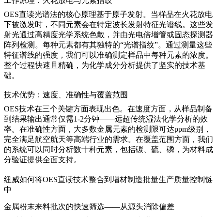
工作原理：火花放电与元素指纹
OES直读光谱法的核心原理基于原子发射。当样品在火花放电
下被激发时，不同元素会在特定波长发射特征光谱线。这些发
射光通过高精度光学系统色散，并由光电倍增管或固态探测器
阵列检测。每种元素都有其独特的“光谱指纹”。通过测量这些
特征谱线的强度，我们可以准确测定样品中每种元素的浓度。
整个过程快速且精确，为化学成分分析提供了坚实的技术基
础。
技术优势：速度、准确性与覆盖范围
OES技术在三个关键方面表现出色。在速度方面，从样品制备
到结果输出通常仅需1-2分钟——远超传统湿法化学分析的效
率。在准确性方面，大多数金属元素的检测限可达ppm级别，
完全满足航空航天等高端行业的需求。在覆盖范围方面，我们
的系统可以同时分析数十种元素，包括碳、硫、磷，为材料成
分验证提供全面支持。
纽威如何将OES直读技术整合到增材制造批量生产质量控制链
中
金属粉末来料批次的快速筛选——从源头消除偏差