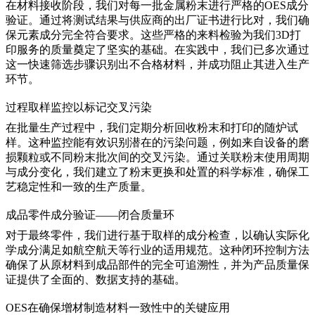
在材料接收阶段，我们对每一批
金属粉末
进行严格的OES成分
验证。通过将测试结果与供应商的出厂证书进行比对，我们确
保元素成分完全符合要求。这些严格的来料检验为我们
3D打
印服务
的质量奠定了坚实的基础。在实践中，我们已多次通过
这一快速筛选步骤识别出不合格材料，并成功阻止其进入生产
环节。
过程取样监控以标记交叉污染
在批量生产过程中，我们定期分析回收粉末和打印的随炉试
样。这种监控能有效识别潜在的污染问题，例如来自
设备
的磨
损颗粒或不同粉末批次间的交叉污染。通过关联粉末使用周期
与成分变化，我们建立了粉末更换和处置的科学标准，确保工
艺稳定性和一致的生产质量。
成品零件成分验证——闭合质量环
对于最终零件，我们进行基于取样的成分检查，以确认实际化
学成分满足如
航空航天
等行业的适用规范。这种闭环控制方法
确保了从原材料到成品部件的完全可追溯性，并为产品质量保
证提供了全面的、数据支持的基础。
OES在确保增材制造材料一致性中的关键应用