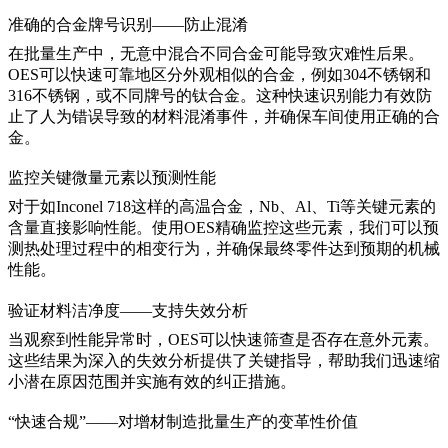
准确的合金牌号识别——防止混淆
在批量生产中，无意中混合不同合金可能导致灾难性后果。
OES可以快速可靠地区分外观相似的合金，例如304不锈钢和
316不锈钢，或不同牌号的
钛合金
。这种快速识别能力有效防
止了人为错误导致的材料混淆事件，并确保车间使用正确的合
金。
监控关键微量元素以预测性能
对于如
Inconel 718
这样的高温合金，Nb、Al、Ti等关键元素的
含量直接影响性能。使用OES精确监控这些元素，我们可以预
测
热处理
过程中的相变行为，并确保最终零件达到预期的机械
性能。
验证材料洁净度——支持失效分析
当观察到性能异常时，OES可以快速筛查是否存在意外元素。
这些结果为深入的
失效分析
提供了关键指导，帮助我们迅速缩
小潜在原因范围并实施有效的纠正措施。
“快速合规”——对增材制造批量生产的变革性价值