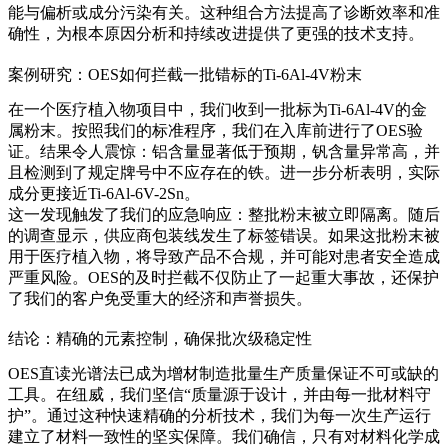
能与偏析或成分污染有关。这种组合方法提高了诊断效率和准
确性，为根本原因分析和持续改进提供了更强的技术支持。
案例研究：OES如何拦截一批错标的Ti-6Al-4V粉末
在一个医疗植入物项目中，我们收到一批标为Ti-6Al-4V的金
属粉末。按照我们的标准程序，我们在入库前进行了OES验
证。结果令人震惊：铝含量显著低于预期，钒含量异常高，并
且检测到了规定牌号中不应存在的铁。进一步分析表明，实际
成分更接近Ti-6Al-6V-2Sn。
这一发现触发了我们的应急响应：整批粉末被立即隔离。随后
的调查显示，供应商包装线发生了标签错误。如果这批粉末被
用于
医疗植入物
，将导致产品不合规，并可能对患者安全造成
严重风险。OES的及时拦截不仅防止了一起重大事故，还保护
了我们的客户免受重大的经济和声誉损失。
结论：精确的元素控制，确保批次级稳定性
OES直读光谱法已成为增材制造批量生产质量保证不可或缺的
工具。在纽威，我们坚信“质量源于设计，并由每一批材料守
护”。通过这种快速精确的分析技术，我们为每一次生产运行
建立了材料一致性的坚实保障。我们确信，只有对材料化学成