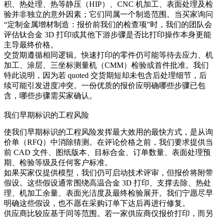
积、热处理、热等静压（HIP）、CNC 机加工、表面处理及检
验并非独立的意外因素；它们同属一个制造范围。当买家询问
“定制金属增材制造：报价前我们的检查项”时，我们的团队会
评估
钛合金 3D 打印
或其他下游步骤是否比打印操作本身更能
主导最终价格。
交货期遵循相同逻辑。快速打印的零件仍可能等待去应力、机
加工、涂层、三坐标测量机（CMM）检验或首件批准。我们
特此说明，因为若 quoted 交货期短却未包含后处理细节，后
续可能引发进度冲突。一份优质的报价应明确哪些步骤已包
含，哪些步骤需买家确认。
我们早期标识的工程风险
使我们早期标识的工程风险发挥最大效用的最快方式，是从询
价单（RFQ）中消除猜测。在评论价格之前，我们要求提供当
前 CAD 文件、图纸版本、目标合金、订单数量、表面处理预
期、检验等级及任何客户标准。
如果买家仅提供模型，我们仍可启动技术评审，但报价将附带
假设。这些假设通常围绕
高温合金 3D 打印
、支撑去除、热处
理、机加工余量、表面光洁度及最终检验展开。我们宁愿尽早
明确这些假设，也不愿在采购订单下达后再进行修复。
供应商比较应基于同等范围。若一家供应商仅报价打印，而另