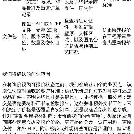
（NDT）要求、样
以及哪些记录随
标准
品批准及重复订单
零件一同交付
记录
检查特征可达
原生 CAD 或 STEP
性、基准逻辑、
文件、受控 2D 图
防止快速报价
壁厚、支撑区
文件包
纸、版本级别、单
在工程评审后
域，以及图纸公
位、数量及交付目
变为重新报价
差是否与预期工
标
艺匹配
我们将确认的商业范围
在将询价视为可报价状态之前，我们会确认四个商业要点：识
别任何控制验收的客户标准；确认报价是针对裸打印零件还是
成品部件；声明哪些尺寸是关键尺寸，哪些遵循一般公差；定
义是否需要材料证书或检验报告。这些并非额外文书工作，它
们决定了价格是否覆盖真实订单，还是仅涵盖部分制造步骤。
针对“定制金属增材制造：报价前我们的检查项”，买家还应询
问哪些因素会改变报价价格。更严格的公差、认证材料、更快
交付、额外 HIP、附加检验或外观精整可能是合理的，但应透