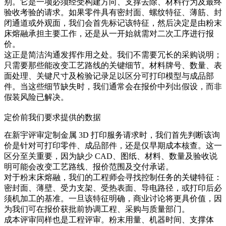
别。它是一项必须经受构建方向、支撑去除、材料行为及最终
验收考验的请求。如果零件具有密封面、螺纹特征、薄筋、封
闭通道或外观面，我们会首先标记该特征，然后决定是由
粉末
床熔融
承担主要工作，还是从一开始就需对二次工序进行报
价。
这正是简洁沟通发挥作用之处。我们不需要冗长的采购说明；
只需要那些能改变工艺路线的关键细节。材料牌号、数量、表
面处理、关键尺寸及检验记录足以区分可打印模型与成品部
件。当这些细节缺失时，我们通常会在报价中列出假设，而非
假装风险已解决。
定价前我们要求提供的数据
在新宇评审定制金属 3D 打印服务请求时，我们首先判断该询
价是针对可打印零件、成品部件，还是仅早期成本核查。这一
区分至关重要，因为缺少 CAD、图纸、材料、数量及验收说
明可能会改变工艺路线、报价范围及交付承诺。
对于
粉末床熔融
，我们的工程师会寻找控制任务的关键特征：
密封面、薄壁、受力支架、受热表面、导电路径，或打印后必
须机加工的基准。一旦该特征明确，商业讨论将更具价值，因
为我们可在报价获批前协调工程、采购与质量部门。
成本评审同样也是工程评审。粉末用量、机器时间、支撑体