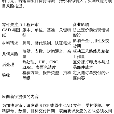
明可见。若这些项目保持隐藏，报价看似诱人，实则只是将项
目风险推迟。
零件关注点
工程评审
商业影响
CAD 与图
版本、单位、基准、关键特
防止定价前出现错误
纸
征
假设
影响合金可用性及交
材料请求
牌号、替代限制、认证需求
货期
薄壁、支撑、封闭通道、余
驱动工艺路线及精整
几何风险
量
工作量
热处理、HIP、CNC、
区分裸打印成本与成
后处理
EDM、表面光洁度
品部件成本
检验方法、报告类型、抽样
定义随订单交付的证
验收
等级
据内容
应向新宇提供的内容
为加快评审，请发送 STEP 或原生 CAD 文件、受控图纸、材
料牌号、数量、目标交付日期、表面要求及您的团队必须收到