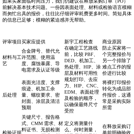
如果买家面临时间压力，我们仍建议在释放采购订单（PO）
前解决基本技术问题。一份因表面处理、材料或检验语言模糊
而匆忙出具的报价，往往比仔细评审耗费更多时间。简短具体
的信息已足够；模糊的紧迫感并无帮助。
评审项目
买家应提供
新宇工程检查
商业原因
在确定工艺路线
防止买家将一
合金牌号、替代允
前，比较 PBF、
个完整报价与
材料与工
许范围、使用温
DED、机加工、
另一个排除了
艺
度、腐蚀暴露、导
热处理、HIP、涂
难点工作的报
电需求及认证等级
层及材料可用性
价进行比较
规划打印、去应
表面光洁度、支撑
将裸打印报价
力、HIP、CNC、
痕迹、机加工余
转化为成品部
EDM、表面处理
后处理
量、螺纹要求、密
件报价，这通
及检验的顺序，
封面、涂层及清洁
常是采购实际
以确保最终尺寸
预期
所需
受控
关键尺寸、报告格
式、CMM 需求、材
定义将测量什
在释放采购订
料证书、无损检测
么、何时测量，
检验证据
单前明确验收