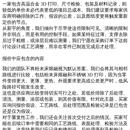
一家包含
高温合金 3D 打印
、尺寸检验、包装及材料记录，则
较低的单价未必代表更低的项目总成本。我们建议要求每家供
应商明确排除的工作、假设的公差，以及图纸变更将触发重新
定价的节点。
从新宇的角度，我们倾向于尽早使这些限制可见。清晰的限制
并非弱点，而是有用的控制手段。如果某特征过薄、支撑去除
后过于粗糙，或涂层后难以测量，我们宁愿在采购订单下达前
讨论设计或工艺调整，而非在零件已制造完成后才处理。
报价中应包含的内容
我们的团队不将粉末床熔融视为默认答案。我们会将其与相邻
路线进行比较，包括
粉末床熔融
和
不锈钢 3D 打印
，因为当零
件变得更大、更薄、更热、外观要求更高或公差更严时，低风
险路径可能发生改变。
这也是供应商比较变得切实可行之处。若低价排除了后处理、
清洗、测量、涂层或包装，则其价值有限。针对此主题，买家
应询问报价假设、工艺路线、后处理范围及检验记录是已包含
还是仅为假设。
对于重复性工作，我们还会关注首次交付之后的情况。买家可
能在后续订单中需要相同的工艺路线、表面处理、检验方法及
包装。这意味着我们应记录构建假设、后处理序列及检验计