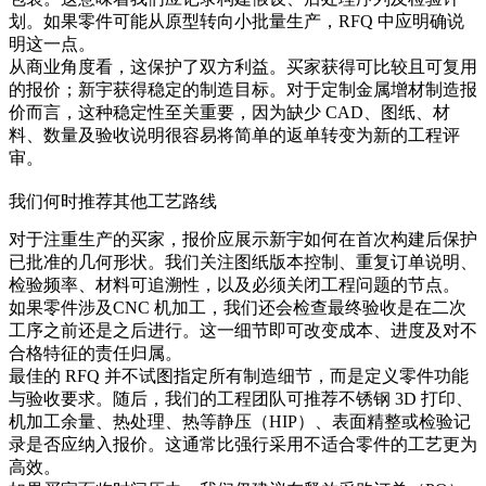
划。如果零件可能从原型转向小批量生产，RFQ 中应明确说
明这一点。
从商业角度看，这保护了双方利益。买家获得可比较且可复用
的报价；新宇获得稳定的制造目标。对于定制金属增材制造报
价而言，这种稳定性至关重要，因为缺少 CAD、图纸、材
料、数量及验收说明很容易将简单的返单转变为新的工程评
审。
我们何时推荐其他工艺路线
对于注重生产的买家，报价应展示新宇如何在首次构建后保护
已批准的几何形状。我们关注图纸版本控制、重复订单说明、
检验频率、材料可追溯性，以及必须关闭工程问题的节点。
如果零件涉及
CNC 机加工
，我们还会检查最终验收是在二次
工序之前还是之后进行。这一细节即可改变成本、进度及对不
合格特征的责任归属。
最佳的 RFQ 并不试图指定所有制造细节，而是定义零件功能
与验收要求。随后，我们的工程团队可推荐
不锈钢 3D 打印
、
机加工余量、热处理、热等静压（HIP）、表面精整或检验记
录是否应纳入报价。这通常比强行采用不适合零件的工艺更为
高效。