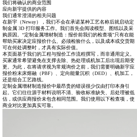
我们将确认的商业范围
应向新宇提供的内容
我们通常澄清的相关问题
在新宇（Neway），我们不会在承诺某种工艺名称后就启动
定
制金属 3D 打印服务
工作。我们首先会阅读模型、图纸以及采
购原因。“定制金属增材制造：报价前我们的检查项”只有在能
帮助买家决定应报价什么、必须检验什么，以及成本或交货期
可在何处调整时，才具有实际价值。
本页面基于我们的工程与报价工作流程撰写，而非通用定义。
买家通常希望避免在支撑去除、热处理或机加工后出现后期变
更。为此，在将请求视为常规询价之前，我们需要明确新宇应
报价粉末床熔融（PBF）、定向能量沉积（DED）、机加工，
还是组合工艺路线。
定制金属增材制造报价中最昂贵的错误很少仅由打印本身引
起。它们往往源于材料说明不清、验收标准缺失、后处理被低
估，或供应商报价未包含相同范围。我们使用以下检查项，使
商业对比更加真实可靠。