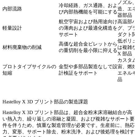
ノズル、
冷却経路、ガス通路、およ
内部流路
造、エネ
び内部熱機能を可能にする
器部品
航空宇宙および熱用途向け
高温部ハ
軽量設計
の薄肉および最適化構造を
グ、ブラ
サポート
ダクト関
低ボリュ
高価な超合金ビレットから
材料廃棄物の削減
は複雑な Ha
の重切削を最小限に抑える
X 部品
カスタム
プロトタイプサイクルの
金型や多部品製造なしで設
宙、燃焼
短縮
計検証をサポート
エネルギ
品
Hastelloy X 3D プリント部品の製造課題
Hastelloy X 3D プリント部品は、超合金粉末床溶融結合が高
い熱入力、繰り返しの溶融と凝固、および複雑なサポート要
件を伴うため、慎重な製造管理が必要です。生産前に、熱応
力、変形、サポート除去、粉末洗浄、および後処理を検討す