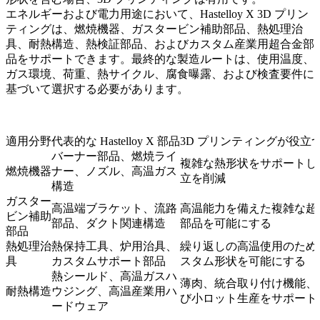
エネルギーおよび電力
用途において、Hastelloy X 3D プリン
ティングは、燃焼機器、ガスタービン補助部品、熱処理治
具、耐熱構造、熱検証部品、およびカスタム産業用超合金部
品をサポートできます。最終的な製造ルートは、使用温度、
ガス環境、荷重、熱サイクル、腐食曝露、および検査要件に
基づいて選択する必要があります。
適用分野
代表的な Hastelloy X 部品
3D プリンティングが役立
バーナー部品、燃焼ライ
複雑な熱形状をサポートし
燃焼機器
ナー、ノズル、高温ガス
立を削減
構造
ガスター
高温端ブラケット、流路
高温能力を備えた複雑な超
ビン補助
部品、ダクト関連構造
部品を可能にする
部品
熱処理治
熱保持工具、炉用治具、
繰り返しの高温使用のため
具
カスタムサポート部品
スタム形状を可能にする
熱シールド、高温ガスハ
薄肉、統合取り付け機能、
耐熱構造
ウジング、高温産業用ハ
び小ロット生産をサポート
ードウェア