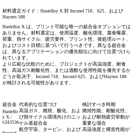
材料選定ガイド：Hastelloy X 対 Inconel 718、625、および
Haynes 188
Hastelloy X は、プリント可能な唯一の超合金オプションでは
ありません。材料選定は、使用温度、酸化環境、腐食曝露、
荷重、熱サイクル、疲労要件、プリント性、後処理ルート、
およびコスト目標に基づいて行うべきです。異なる超合金
は、異なるアプリケーションの優先順位に向けて位置づけら
れています。
より広範な比較のために、プロジェクトが高温強度、耐食
性、高温ガス耐酸化性、または過酷な使用性能を優先するか
どうか取决于、
Inconel 718
、
Inconel 625
、および
Haynes 188
が検討される可能性があります。
超合金
代表的な位置づけ
検討すべき時期
高温ガス、燃焼、酸化、およ
燃焼性能、耐酸化性、
Hastello
y X /
び熱サイクル環境向けのニッ
および耐熱疲労挙動が
GH3536
ケル基超合金
重要な場合
航空宇宙、タービン、および
高温強度と構造性能が
Inconel