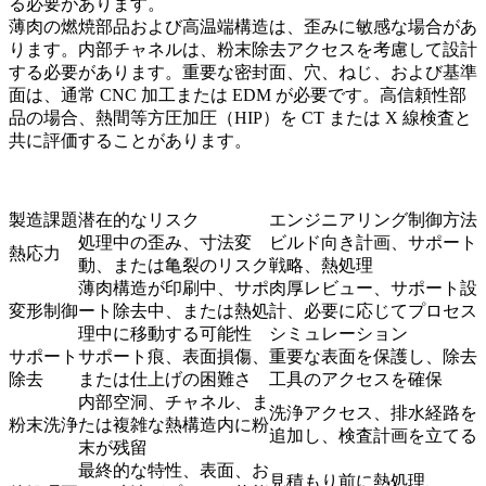
る必要があります。
薄肉の燃焼部品および高温端構造は、歪みに敏感な場合があ
ります。内部チャネルは、粉末除去アクセスを考慮して設計
する必要があります。重要な密封面、穴、ねじ、および基準
面は、通常 CNC 加工または EDM が必要です。高信頼性部
品の場合、
熱間等方圧加圧（HIP）
を CT または X 線検査と
共に評価することがあります。
製造課題
潜在的なリスク
エンジニアリング制御方法
処理中の歪み、寸法変
ビルド向き計画、サポート
熱応力
動、または亀裂のリスク
戦略、熱処理
薄肉構造が印刷中、サポ
肉厚レビュー、サポート設
変形制御
ート除去中、または熱処
計、必要に応じてプロセス
理中に移動する可能性
シミュレーション
サポート
サポート痕、表面損傷、
重要な表面を保護し、除去
除去
または仕上げの困難さ
工具のアクセスを確保
内部空洞、チャネル、ま
洗浄アクセス、排水経路を
粉末洗浄
たは複雑な熱構造内に粉
追加し、検査計画を立てる
末が残留
最終的な特性、表面、お
見積もり前に熱処理、