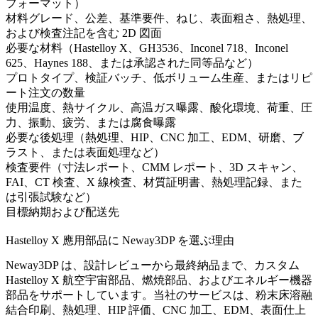
フォーマット）
材料グレード、公差、基準要件、ねじ、表面粗さ、熱処理、
および検査注記を含む 2D 図面
必要な材料（Hastelloy X、GH3536、Inconel 718、Inconel
625、Haynes 188、または承認された同等品など）
プロトタイプ、検証バッチ、低ボリューム生産、またはリピ
ート注文の数量
使用温度、熱サイクル、高温ガス曝露、酸化環境、荷重、圧
力、振動、疲労、または腐食曝露
必要な後処理（熱処理、HIP、CNC 加工、EDM、研磨、ブ
ラスト、または表面処理など）
検査要件（寸法レポート、CMM レポート、3D スキャン、
FAI、CT 検査、X 線検査、材質証明書、熱処理記録、また
は引張試験など）
目標納期および配送先
Hastelloy X 應用部品に Neway3DP を選ぶ理由
Neway3DP は、設計レビューから最終納品まで、カスタム
Hastelloy X 航空宇宙部品、燃焼部品、およびエネルギー機器
部品をサポートしています。当社のサービスは、粉末床溶融
結合印刷、熱処理、HIP 評価、CNC 加工、EDM、表面仕上