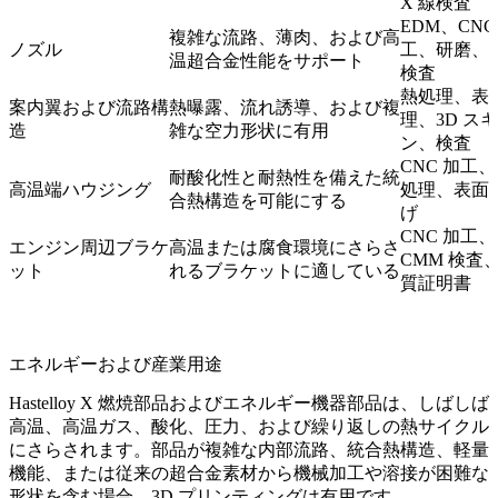
X 線検査
EDM、CNC
複雑な流路、薄肉、および高
ノズル
工、研磨、
温超合金性能をサポート
検査
熱処理、表
案内翼および流路構
熱曝露、流れ誘導、および複
理、3D ス
造
雑な空力形状に有用
ン、検査
CNC 加工
耐酸化性と耐熱性を備えた統
高温端ハウジング
処理、表面
合熱構造を可能にする
げ
CNC 加工、
エンジン周辺ブラケ
高温または腐食環境にさらさ
CMM 検査
ット
れるブラケットに適している
質証明書
エネルギーおよび産業用途
Hastelloy X 燃焼部品およびエネルギー機器部品は、しばしば
高温、高温ガス、酸化、圧力、および繰り返しの熱サイクル
にさらされます。部品が複雑な内部流路、統合熱構造、軽量
機能、または従来の超合金素材から機械加工や溶接が困難な
形状を含む場合、3D プリンティングは有用です。