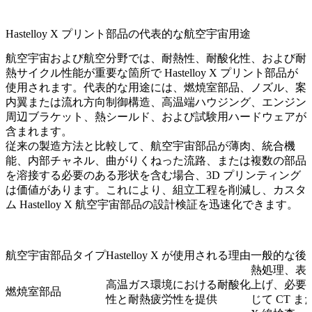
Hastelloy X プリント部品の代表的な航空宇宙用途
航空宇宙および航空
分野では、耐熱性、耐酸化性、および耐
熱サイクル性能が重要な箇所で Hastelloy X プリント部品が
使用されます。代表的な用途には、燃焼室部品、ノズル、案
内翼または流れ方向制御構造、高温端ハウジング、エンジン
周辺ブラケット、熱シールド、および試験用ハードウェアが
含まれます。
従来の製造方法と比較して、航空宇宙部品が薄肉、統合機
能、内部チャネル、曲がりくねった流路、または複数の部品
を溶接する必要のある形状を含む場合、3D プリンティング
は価値があります。これにより、組立工程を削減し、カスタ
ム Hastelloy X 航空宇宙部品の設計検証を迅速化できます。
航空宇宙部品タイプ
Hastelloy X が使用される理由
一般的な後
熱処理、表
高温ガス環境における耐酸化
上げ、必要
燃焼室部品
性と耐熱疲労性を提供
じて CT ま