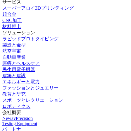
サービス
スーパーアロイ3Dプリンティング
超合金
CNC加工
材料押出
ソリューション
ラピッドプロトタイピング
製造と金型
航空宇宙
自動車産業
医療とヘルスケア
民生用電子機器
建築と建設
エネルギーと電力
ファッションとジュエリー
教育と研究
スポーツとレクリエーション
ロボティクス
会社概要
NewayPrecision
Testing Equipment
パートナー