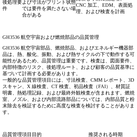
後処理要
よび寸法がプリント状態
CNC 加工、EDM、表面処
件
では要件を満たさない場
理、および検査を計画
合がある
GH3536 航空宇宙および燃焼部品の品質管理
GH3536 航空宇宙部品、燃焼部品、およびエネルギー機器部
品は、熱、酸化、振動、および熱サイクルの下で動作する可
能性があるため、品質管理は重要です。検査は、図面要件、
内部特徴のリスク、後処理ルート、および顧客の品質基準に
基づいて計画する必要があります。
一般的な品質管理項目には、寸法検査、CMM レポート、3D
スキャン、X 線検査、CT 検査、初品検査（FAI）、材質証
明書、熱処理記録、および最終外観検査が含まれます。燃焼
室、ノズル、および内部流路部品については、内部品質と粉
末除去を検証するために高度な検査を検討することがありま
す。
品質管理項目
目的
推奨される時期