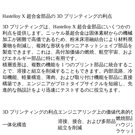
Hastelloy X 超合金部品の 3D プリンティングの利点
3D プリンティングは、Hastelloy X 超合金部品にいくつかの
利点を提供します。ニッケル基超合金は固体素材からの機械
加工が困難で高価であるため、粉末床溶融結合により材料廃
棄物を削減し、複雑な形状を持つニアネットシェイプ部品を
製造できます。これは、高付加価値の燃焼、航空宇宙、およ
びエネルギー部品に特に有用です。
積層造形は、複数の機能を 1 つのプリント部品に統合するこ
とで、溶接と組立を削減することもできます。内部流路、冷
却機能、軽量構造、薄肉、および取り付け機能を部品に直接
構築でき、エンジニアがプロトタイプサイクルを短縮し、先
進的な熱設計をより迅速にテストするのに役立ちます。
3D プリンティングの利点
エンジニアリング上の価値
代表的な
燃焼部品
溶接、接合、および多部品
一体化構造
ハウジン
組立を削減
ラケット