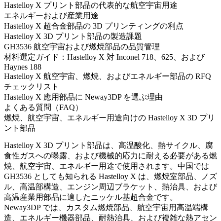
Hastelloy X プリント部品の代表的な航空宇宙用途
エネルギーおよび産業用途
Hastelloy X 超合金部品の 3D プリンティングの利点
Hastelloy X 3D プリント部品の製造課題
GH3536 航空宇宙および燃焼部品の品質管理
材料選定ガイド：Hastelloy X 対 Inconel 718、625、および
Haynes 188
Hastelloy X 航空宇宙、燃焼、およびエネルギー部品の RFQ
チェックリスト
Hastelloy X 應用部品に Neway3DP を選ぶ理由
よくある質問（FAQ）
燃焼、航空宇宙、エネルギー用途向けの Hastelloy X 3D プリ
ント部品
Hastelloy X 3D プリント部品は、高温酸化、熱サイクル、腐
食性ガスへの曝露、および機械的応力に耐える必要がある燃
焼、航空宇宙、エネルギー用途で使用されます。中国では
GH3536 としても知られる Hastelloy X は、燃焼室部品、ノズ
ル、高温部構造、エンジン周辺ブラケット、熱治具、および
高温産業用部品に適したニッケル基超合金です。
Neway3DP では、カスタム燃焼部品、航空宇宙用高温端構
造、エネルギー機器部品、耐熱治具、および複雑な熱アセン