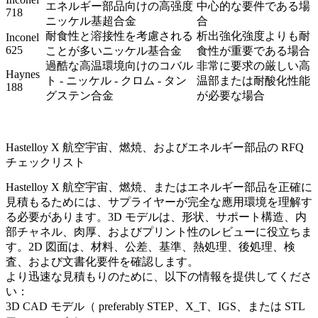
エネルギー部品向けの高强度
中心的な要件である場
718
ニッケル基超合金
合
耐食性と溶接性を考慮される
析出強化強度よりも耐
Inconel
625
ことが多いニッケル基合金
食性が重要である場合
過酷な高温環境向けのコバル
非常に要求の厳しい高
Haynes
ト - ニッケル - クロム - タン
温部または耐酸化性能
188
グステン合金
が必要な場合
Hastelloy X 航空宇宙、燃焼、およびエネルギー部品の RFQ
チェックリスト
Hastelloy X 航空宇宙、燃焼、またはエネルギー部品を正確に
見積もるためには、サプライヤーが完全な應用環境を理解す
る必要があります。3D モデルは、形状、サポート構造、内
部チャネル、肉厚、およびプリント性のレビューに役立ちま
す。2D 図面は、材料、公差、基準、熱処理、後処理、検
査、および文書化要件を確認します。
より迅速な見積もりのために、以下の情報を提供してくださ
い：
3D CAD モデル（ preferably STEP、X_T、IGS、または STL