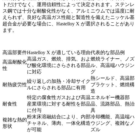
トだけでなく、運用信頼性によって決定されます。ステンレ
ス鋼では十分な耐酸化性がなく、アルミニウムでは温度に耐
えられず、良好な高温ガス性能と製造性を備えたニッケル基
超合金が必要な場合に、Hastelloy X が選択されることがあり
ます。
高温部要件
Hastelloy X が適している理由
代表的な部品例
高温ガス、燃焼、排気、およ
燃焼ライナー、ノズ
高温耐酸化
び酸化環境にさらされる部品
ル、高温端ハウジン
性
に対応
グ
熱シールド、高温部
繰り返しの加熱・冷却サイク
耐熱疲労性
ブラケット、燃焼構
ルにさらされる部品に有用
造
特定の腐食性ガスおよび高温
エネルギー機器部
耐食性
産業環境に対する耐性を部品
品、流路部品、熱治
に付与
具
粉末床溶融結合により、内部
冷却機能、高温端ハ
複雑な熱的
チャネル、薄肉、一体化構造
ウジング、複雑なノ
形状
が可能
ズル