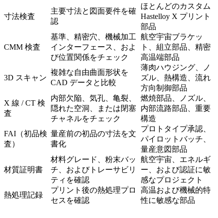
ほとんどのカスタム
主要寸法と図面要件を確
寸法検査
Hastelloy X プリント
認
部品
基準、精密穴、機械加工
航空宇宙ブラケッ
CMM 検査
インターフェース、およ
ト、組立部品、精密
び位置関係をチェック
高温端部品
薄肉ハウジング、ノ
複雑な自由曲面形状を
3D スキャン
ズル、熱構造、流れ
CAD データと比較
方向制御部品
内部欠陥、気孔、亀裂、
燃焼部品、ノズル、
X 線 / CT 検
隠れた空洞、または閉塞
内部流路部品、重要
査
チャネルをチェック
構造
プロトタイプ承認、
FAI（初品検
量産前の初品の寸法を文
パイロットバッチ、
査）
書化
量産意図部品
材料グレード、粉末バッ
航空宇宙、エネルギ
材質証明書
チ、およびトレーサビリ
ー、および認証に敏
ティを確認
感なプロジェクト
プリント後の熱処理プロ
高温および機械的特
熱処理記録
セスを確認
性に敏感な部品