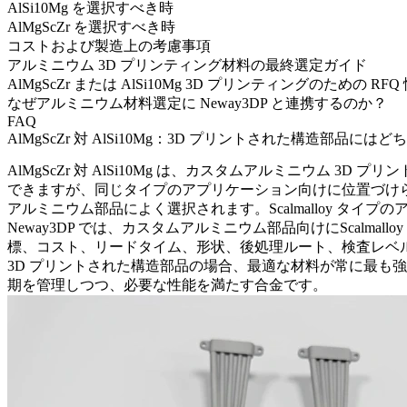
AlSi10Mg を選択すべき時
AlMgScZr を選択すべき時
コストおよび製造上の考慮事項
アルミニウム 3D プリンティング材料の最終選定ガイド
AlMgScZr または AlSi10Mg 3D プリンティングのための RFQ
なぜアルミニウム材料選定に Neway3DP と連携するのか？
FAQ
AlMgScZr 対 AlSi10Mg：3D プリントされた構造部
AlMgScZr 対 AlSi10Mg は、カスタムアルミニウ
できますが、同じタイプのアプリケーション向けに位置づけられ
アルミニウム部品によく選択されます。Scalmalloy タイ
Neway3DP では、カスタムアルミニウム部品向けに
Scalmal
標、コスト、リードタイム、形状、後処理ルート、検査レベ
3D プリントされた構造部品の場合、最適な材料が常に最も
期を管理しつつ、必要な性能を満たす合金です。