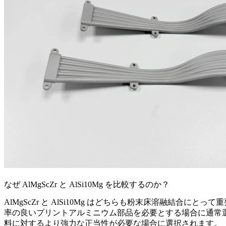
なぜ AlMgScZr と AlSi10Mg を比較するのか？
AlMgScZr と AlSi10Mg はどちらも粉末床溶融結合
率の良いプリントアルミニウム部品を必要とする場合に通常選
料に対するより強力な正当性が必要な場合に選択されます。