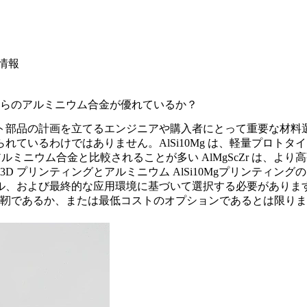
 情報
品にはどちらのアルミニウム合金が優れているか？
ム 3D プリント部品の計画を立てるエンジニアや購入者にとって重要
ているわけではありません。AlSi10Mg は、軽量プロト
プのアルミニウム合金と比較されることが多い AlMgScZr は、
loy 3D プリンティング
と
アルミニウム AlSi10Mg
プリンティングの
ル、および最終的な应用環境に基づいて選択する必要がありま
強靭であるか、または最低コストのオプションであるとは限り