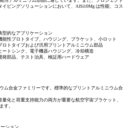
の機能性アルミニウム部品に適しています。また、プロジェクト
タイピングソリューション
において、AlSi10Mg は性能、コス
典型的なアプリケーション
機能性プロトタイプ、ハウジング、ブラケット、小ロット
プロトタイプおよび汎用プリントアルミニウム部品
ヒートシンク、電子機器ハウジング、冷却構造
開発部品、テスト治具、検証用ハードウェア
グネシウム合金ファミリーです。標準的なプリントアルミニウム合
特に、軽量化と荷重支持能力の両方が重要な航空宇宙ブラケット、
ます。
ケーション