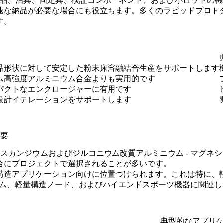
管理部品、治具、固定具、検証コンポーネント、および小ロット
速な納品が必要な場合にも役立ちます。多くの
ラピッドプロト
す。
品形状に対して安定した粉末床溶融結合生産をサポートします
ム高強度アルミニウム合金よりも実用的です
パクトなエンクロージャーに有用です
設計イテレーションをサポートします
概要
されるスカンジウムおよびジルコニウム改質アルミニウム - マ
合にプロジェクトで選択されることが多いです。
要求の厳しい構造アプリケーション向けに位置づけられます。これは
ーム、軽量構造ノード、およびハイエンドスポーツ機器に関連し
典型的なアプリ