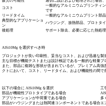
疲労の可能性
適切に設計および処理された場合、
一般的なアルミニウムプリンティン
コスト
です
リードタイム
一般的なアルミニウムプリント部品
典型的なアプリケーショ
ハウジング、放熱部品、プロトタイ
ン
後処理
サポート除去、必要に応じた熱処理
AlSi10Mg を選択すべき時
プロジェクトが良い印刷性、妥当なコスト、および迅速な製造の
主な目標が機能テストまたは設計検証である一般的な軽量プ
また、部品に複雑な形状が含まれているが、プレミアム高強度ア
クトにおいて、コスト、リードタイム、および機能性の間で
以下の場合に AlSi10Mg を選択
工
部品が機能性プロトタイプである場合
A
アプリケーションが中荷重である場合
多
部品がハウジングまたは熱関連コンポーネントである場合
エ