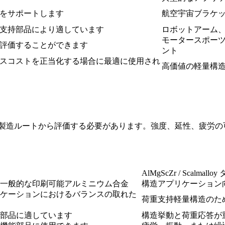
をサポートします
航空宇宙ブラケッ
支持部品により適しています
ロボットアーム
モータースポー
評価することができます
ント
スコストを正当化する場合に最適に使用され
高価値の軽量構
でなく、完全な製造ルートから評価する必要があります。強度、延性、
AlMgScZr / Scalmall
一般的な印刷可能アルミニウム合金
構造アプリケーション
ケーションにおけるバランスの取れた
荷重支持軽量構造のた
部品に適しています
構造挙動と荷重応答が