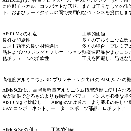
AlSi10Mg は、軽量プロトタイプ、薄肉ハウジング、熱
に内部チャネル、コンパクトな形状、または工具なしでの迅
ト、およびリードタイムの間で実用的なバランスを提供しま
AlSi10Mg の利点
工学的価値
良好な印刷性
多くのアルミニウム部
コスト効率の良い材料選択
多くの場合、プレミア
熱およびハウジングアプリケーション
熱関連部品およびコン
低ボリュームの柔軟性
工具を回避し、迅速な
高強度アルミニウム 3D プリンティング向けの AlMgScZr の
AlMgScZr は、高強度軽量アルミニウム積層造形に使用
金が提供できるものよりも構造的パフォーマンスが必要な場
AlSi10Mg と比較して、AlMgScZr は通常、より
UAV コンポーネント、モータースポーツ部品、ロボットア
AlMgScZr の利点
工学的価値