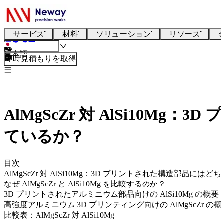
サービス
材料
ソリューション
リソース
日本語
即時見積もりを取得
AlMgScZr 対 AlSi1
ているか？
目次
AlMgScZr 対 AlSi10Mg：3D プリントされた構造部
なぜ AlMgScZr と AlSi10Mg を比較するのか？
3D プリントされたアルミニウム部品向けの AlSi10Mg の概要
高強度アルミニウム 3D プリンティング向けの AlMgScZr の
比較表：AlMgScZr 対 AlSi10Mg