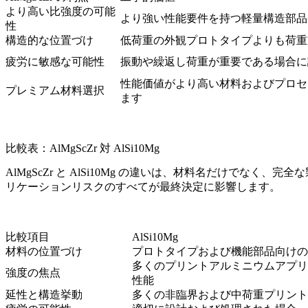
より高い比強度の可能
より強い性能要件を持つ軽量構造部品
性
構造的な位置づけ
低荷重の外観プロトタイプよりも荷重
疲労に敏感な可能性
振動や繰返し荷重が重要である場合に
性能価値がより高い材料およびプロセ
プレミアム材料選択
ます
比較表：AlMgScZr 対 AlSi10Mg
AlMgScZr と AlSi10Mg の違いは、材料名だけ
リケーションリスクのすべてが最終決定に影響します。
比較項目
AlSi10Mg
材料の位置づけ
プロトタイプおよび機能部品向けの
多くのプリントアルミニウムアプリ
強度の焦点
性能
延性と構造挙動
多くの非臨界および中荷重プリント