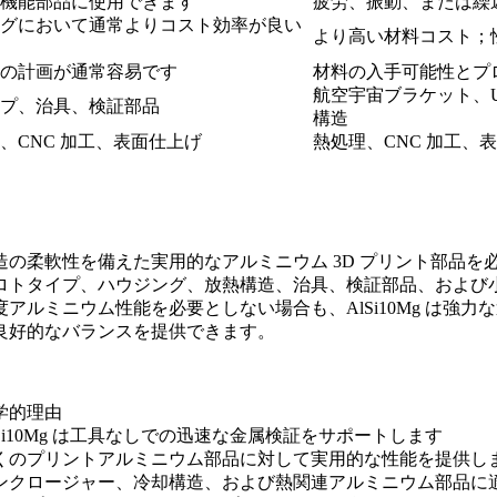
機能部品に使用できます
疲労、振動、または繰
グにおいて通常よりコスト効率が良い
より高い材料コスト；
の計画が通常容易です
材料の入手可能性とプ
航空宇宙ブラケット、
プ、治具、検証部品
構造
、CNC 加工、表面仕上げ
熱処理、CNC 加工
柔軟性を備えた実用的なアルミニウム 3D プリント部品を必要と
ロトタイプ、ハウジング、放熱構造、治具、検証部品、および
ルミニウム性能を必要としない場合も、AlSi10Mg は強
良好的なバランスを提供できます。
学的理由
lSi10Mg は工具なしでの迅速な金属検証をサポートします
くのプリントアルミニウム部品に対して実用的な性能を提供し
ンクロージャー、冷却構造、および熱関連アルミニウム部品に