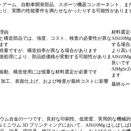
トアーム、自動車開発部品、スポーツ機器コンポーネント、ま
たり、実際の性能要件を満たせなかったりする可能性がありま
理由
材料選定
と構造部品では、強度、コスト、検査の必要性が異な
AlSi1
ます
する場合
軽量ですが、構造効率が異なる場合があります
より高い
後処理により、部品総価格が変動する可能性がありま
AlSi
良いです
AlMg
振動、構造使用には慎重な材料選定が必要です
ます
C 加工、表面仕上げ、および検査が最終コストに影響
最終ルー
ルミニウム合金の一つです。良好な印刷性、低密度、実用的な機
ウム 3D プリンティングにおいて、AlSi10Mg はしばし