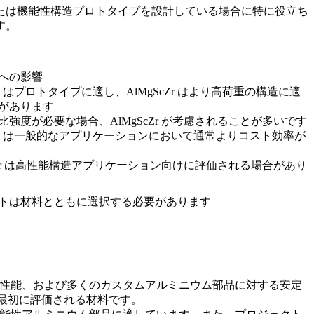
たは機能性構造プロトタイプを設計している場合に特に役立ち
す。
への影響
0Mg はプロトタイプに適し、AlMgScZr はより高荷重の構造に適
があります
比強度が必要な場合、AlMgScZr が考慮されることが多いです
10Mg は一般的なアプリケーションにおいて通常よりコスト効率が
ScZr は高性能構造アプリケーション向けに評価される場合があり
トは材料とともに選択する必要があります
械的性能、および多くのカスタムアルミニウム部品に対する安定
ば最初に評価される材料です。