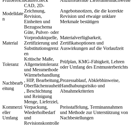
Prüfbereich
Käufercheck
Anzufordernde Lieferantennachweise
CAD, 2D-
Zeichnung,
Angebotsnotizen, die die korrekte
Modelldate
Revision,
Revision und etwaige unklare
n
Einheiten und
Merkmale bestätigen
Bezugsschema
Güte, Pulver- oder
Vorproduktquelle,
Materialverfügbarkeit,
Material
Zertifizierung und
Zertifikatsoptionen und
Substitutionsgrenz
Auswirkungen auf die Vorlaufzeit
en
Kritische Maße,
Prüfplan, KMG-Fähigkeit, Lehren
Toleranz
Allgemeintoleranz
oder Umfang des Erstmusterberichts
und Messmethode
Wärmebehandlung
, HIP, Bearbeitung,
Prozessablauf, Abklebhinweise,
Nachbearb
Oberflächenrauheit
Handhabungsrisiko und
eitung
, Beschichtung
Abnahmekriterien
und Reinigung
Menge, Lieferziel,
Kommerzi
Verpackung,
Preisstaffelung, Terminannahmen
eller
Wiederholbedarf
und Methode zur Unterstützung von
Umfang
und
Nachbestellungen
Revisionskontrolle