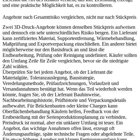
und eine praktische Möglichkeit hat, es zu kontrollieren.
Angebote nach Gesamtrisiko vergleichen, nicht nur nach Stückpreis
Zwei 3D-Druck-Angebote können denselben Stückpreis aufweisen
und dennoch ein sehr unterschiedliches Risiko bergen. Ein Lieferant
kann zertifiziertes Material, Supportentfernung, Wärmebehandlung,
Maßprüfung und Exportverpackung einschließen. Ein anderer bietet
möglicherweise nur den Basisdruck an und lässt die
Endbearbeitung, Prüfung oder Reinigung undefiniert. Käufer sollten
den Umfang Zeile für Zeile vergleichen, bevor sie die niedrigste
Zahl wählen.
Überprüfen Sie bei jedem Angebot, ob der Lieferant die
Materialgüte, Toleranzauslegung, Baustrategie,
Veredelungsmethode, Prüfaufzeichnungen, Vorlaufzeit und
Versandannahmen bestätigt hat. Wenn das Teil wiederholt werden
könnte, fragen Sie, ob der Lieferant Bauhinweise,
Nachbearbeitungshistorie, Prüfhistorie und Verpackungsdetails
aufbewahrt. Für Brückenbauten oder kleine Chargen kann
Oberflächenbehandlung
Käufern helfen, Feedback von der
Erstbestellung mit der Serienproduktionsplanung zu verbinden.
Preisdruck ist normal, aber ein unklarer Umfang ist teuer. Ein
Angebot, das wichtige Annahmen offen lässt, erzeugt oft
Änderungsaufträge, späte technische Fragen oder abgelehnte Teile.
Ein etwas höheres Angebot mit klarem Fertigungsumfang kann