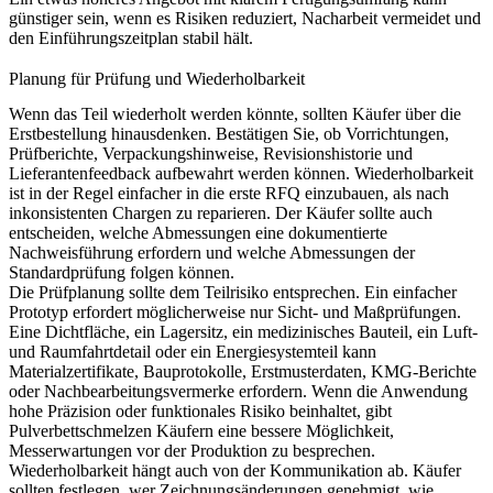
günstiger sein, wenn es Risiken reduziert, Nacharbeit vermeidet und
den Einführungszeitplan stabil hält.
Planung für Prüfung und Wiederholbarkeit
Wenn das Teil wiederholt werden könnte, sollten Käufer über die
Erstbestellung hinausdenken. Bestätigen Sie, ob Vorrichtungen,
Prüfberichte, Verpackungshinweise, Revisionshistorie und
Lieferantenfeedback aufbewahrt werden können. Wiederholbarkeit
ist in der Regel einfacher in die erste RFQ einzubauen, als nach
inkonsistenten Chargen zu reparieren. Der Käufer sollte auch
entscheiden, welche Abmessungen eine dokumentierte
Nachweisführung erfordern und welche Abmessungen der
Standardprüfung folgen können.
Die Prüfplanung sollte dem Teilrisiko entsprechen. Ein einfacher
Prototyp erfordert möglicherweise nur Sicht- und Maßprüfungen.
Eine Dichtfläche, ein Lagersitz, ein medizinisches Bauteil, ein Luft-
und Raumfahrtdetail oder ein Energiesystemteil kann
Materialzertifikate, Bauprotokolle, Erstmusterdaten, KMG-Berichte
oder Nachbearbeitungsvermerke erfordern. Wenn die Anwendung
hohe Präzision oder funktionales Risiko beinhaltet, gibt
Pulverbettschmelzen
Käufern eine bessere Möglichkeit,
Messerwartungen vor der Produktion zu besprechen.
Wiederholbarkeit hängt auch von der Kommunikation ab. Käufer
sollten festlegen, wer Zeichnungsänderungen genehmigt, wie