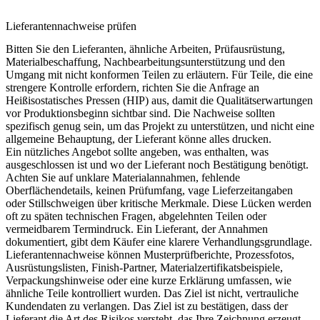
Lieferantennachweise prüfen
Bitten Sie den Lieferanten, ähnliche Arbeiten, Prüfausrüstung,
Materialbeschaffung, Nachbearbeitungsunterstützung und den
Umgang mit nicht konformen Teilen zu erläutern. Für Teile, die eine
strengere Kontrolle erfordern, richten Sie die Anfrage an
Heißisostatisches Pressen (HIP)
aus, damit die Qualitätserwartungen
vor Produktionsbeginn sichtbar sind. Die Nachweise sollten
spezifisch genug sein, um das Projekt zu unterstützen, und nicht eine
allgemeine Behauptung, der Lieferant könne alles drucken.
Ein nützliches Angebot sollte angeben, was enthalten, was
ausgeschlossen ist und wo der Lieferant noch Bestätigung benötigt.
Achten Sie auf unklare Materialannahmen, fehlende
Oberflächendetails, keinen Prüfumfang, vage Lieferzeitangaben
oder Stillschweigen über kritische Merkmale. Diese Lücken werden
oft zu späten technischen Fragen, abgelehnten Teilen oder
vermeidbarem Termindruck. Ein Lieferant, der Annahmen
dokumentiert, gibt dem Käufer eine klarere Verhandlungsgrundlage.
Lieferantennachweise können Musterprüfberichte, Prozessfotos,
Ausrüstungslisten, Finish-Partner, Materialzertifikatsbeispiele,
Verpackungshinweise oder eine kurze Erklärung umfassen, wie
ähnliche Teile kontrolliert wurden. Das Ziel ist nicht, vertrauliche
Kundendaten zu verlangen. Das Ziel ist zu bestätigen, dass der
Lieferant die Art des Risikos versteht, das Ihre Zeichnung erzeugt,