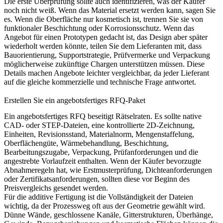
Die erste Überprüfung sollte auch identifizieren, was der Käufer
noch nicht weiß. Wenn das Material ersetzt werden kann, sagen Sie
es. Wenn die Oberfläche nur kosmetisch ist, trennen Sie sie von
funktionaler Beschichtung oder Korrosionsschutz. Wenn das
Angebot für einen Prototypen gedacht ist, das Design aber später
wiederholt werden könnte, teilen Sie dem Lieferanten mit, dass
Bauorientierung, Supportstrategie, Prüfvermerke und Verpackung
möglicherweise zukünftige Chargen unterstützen müssen. Diese
Details machen Angebote leichter vergleichbar, da jeder Lieferant
auf die gleiche kommerzielle und technische Frage antwortet.
Erstellen Sie ein angebotsfertiges RFQ-Paket
Ein angebotsfertiges RFQ beseitigt Rätselraten. Es sollte native
CAD- oder STEP-Dateien, eine kontrollierte 2D-Zeichnung,
Einheiten, Revisionsstand, Materialnorm, Mengenstaffelung,
Oberflächengüte, Wärmebehandlung, Beschichtung,
Bearbeitungszugabe, Verpackung, Prüfanforderungen und die
angestrebte Vorlaufzeit enthalten. Wenn der Käufer bevorzugte
Abnahmeregeln hat, wie Erstmusterprüfung, Dichteanforderungen
oder Zertifikatsanforderungen, sollten diese vor Beginn des
Preisvergleichs gesendet werden.
Für die additive Fertigung ist die Vollständigkeit der Dateien
wichtig, da der Prozessweg oft aus der Geometrie gewählt wird.
Dünne Wände, geschlossene Kanäle, Gitterstrukturen, Überhänge,