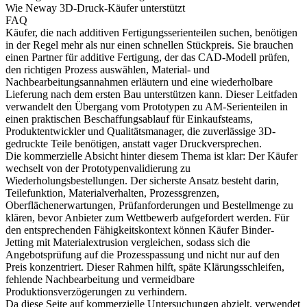
Wie Neway 3D-Druck-Käufer unterstützt
FAQ
Käufer, die nach
additiven Fertigungsserienteilen
suchen, benötigen
in der Regel mehr als nur einen schnellen Stückpreis. Sie brauchen
einen Partner für additive Fertigung, der das CAD-Modell prüfen,
den richtigen Prozess auswählen, Material- und
Nachbearbeitungsannahmen erläutern und eine wiederholbare
Lieferung nach dem ersten Bau unterstützen kann. Dieser Leitfaden
verwandelt den Übergang vom Prototypen zu AM-Serienteilen in
einen praktischen Beschaffungsablauf für Einkaufsteams,
Produktentwickler und Qualitätsmanager, die zuverlässige 3D-
gedruckte Teile benötigen, anstatt vager Druckversprechen.
Die kommerzielle Absicht hinter diesem Thema ist klar: Der Käufer
wechselt von der Prototypenvalidierung zu
Wiederholungsbestellungen. Der sicherste Ansatz besteht darin,
Teilefunktion, Materialverhalten, Prozessgrenzen,
Oberflächenerwartungen, Prüfanforderungen und Bestellmenge zu
klären, bevor Anbieter zum Wettbewerb aufgefordert werden. Für
den entsprechenden Fähigkeitskontext können Käufer
Binder-
Jetting
mit
Materialextrusion
vergleichen, sodass sich die
Angebotsprüfung auf die Prozesspassung und nicht nur auf den
Preis konzentriert. Dieser Rahmen hilft, späte Klärungsschleifen,
fehlende Nachbearbeitung und vermeidbare
Produktionsverzögerungen zu verhindern.
Da diese Seite auf kommerzielle Untersuchungen abzielt, verwendet