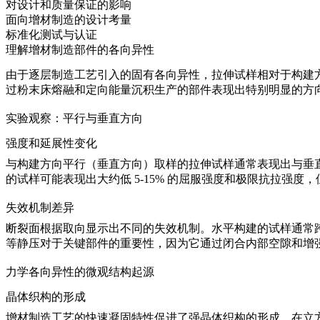
对设计和质量保证的影响
面向增材制造的设计考量
标准化测试与认证
理解增材制造部件的各向异性
由于逐层制造工艺引入的固有各向异性，拉伸试样相对于构建
过
粉末床熔融
和
定向能量沉积
生产的部件表现出特别明显的方
实验观察：平行与垂直方向
强度和延展性变化
与构建方向平行（垂直方向）取样的拉伸试样通常表现出与垂
的试样可能表现出大约低 5-15% 的屈服强度和极限抗拉强度
失效机制差异
断裂面根据取向显示出不同的失效机制。水平构建的试样通常
等静压
对于关键部件的重要性，因为它通过闭合内部空隙和增
力学各向异性的微观结构起源
晶体织构的形成
增材制造工艺的快速凝固特性促进了强晶体织构的形成。在立