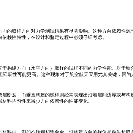
方向的取样方向对力学测试结果有显著影响。这种方向依赖性源
向依赖性特性，在设计和鉴定过程中必须仔细考虑。
直于构建方向（水平方向）取样的试样不同的力学性能。对于
钛
，但延展性可能更高。这种现象对于
航空航天
应用尤其关键，因为
跨层断裂，而垂直构建的试样则经常表现出沿着层间边界或与构
强材料均匀性来减少方向依赖性的性能变化。
方材料中，例如
不锈钢
和
铝合金
，沿构建方向的择优晶粒生长取