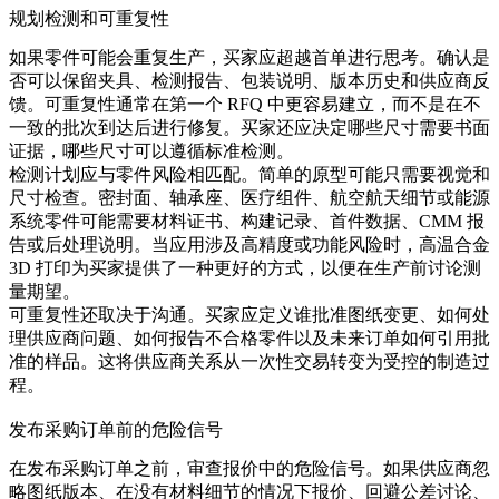
规划检测和可重复性
如果零件可能会重复生产，买家应超越首单进行思考。确认是
否可以保留夹具、检测报告、包装说明、版本历史和供应商反
馈。可重复性通常在第一个 RFQ 中更容易建立，而不是在不
一致的批次到达后进行修复。买家还应决定哪些尺寸需要书面
证据，哪些尺寸可以遵循标准检测。
检测计划应与零件风险相匹配。简单的原型可能只需要视觉和
尺寸检查。密封面、轴承座、医疗组件、航空航天细节或能源
系统零件可能需要材料证书、构建记录、首件数据、CMM 报
告或后处理说明。当应用涉及高精度或功能风险时，
高温合金
3D 打印
为买家提供了一种更好的方式，以便在生产前讨论测
量期望。
可重复性还取决于沟通。买家应定义谁批准图纸变更、如何处
理供应商问题、如何报告不合格零件以及未来订单如何引用批
准的样品。这将供应商关系从一次性交易转变为受控的制造过
程。
发布采购订单前的危险信号
在发布采购订单之前，审查报价中的危险信号。如果供应商忽
略图纸版本、在没有材料细节的情况下报价、回避公差讨论、