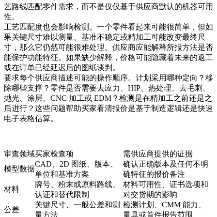
艺路线匹配零件需求，而不是仅仅基于供应商默认的机器可用
性。
工艺匹配度也会影响检测。一个零件看起来可能很简单，但如
果关键尺寸难以测量、基准不稳定或精加工可能改变最终尺
寸，那么它仍然可能很难处理。供应商应能解释所报方法是否
能保护功能特征。如果缺少解释，价格可能隐藏着未来的返工
或在订单已经延迟后的图纸谈判。
要求每个供应商描述可能的操作顺序。计划采用哪种定向？移
除哪些支撑？零件是否需要去应力、HIP、热处理、去毛刺、
抛光、涂层、CNC 加工或 EDM？检测是在精加工之前还是之
后进行？这些问题帮助买家看清报价是基于制造逻辑还是快速
电子表格估算。
审查领域
买家检查项
需供应商提供的证据
CAD、2D 图纸、版本、
确认正确版本及任何不明
模型数据
单位和基准方案
确特征的报价备注
牌号、粉末或原料路线、
材料可用性、证书选项和
材料
认证和替代限制
对交货期的影响
关键尺寸、一般公差和测
检测计划、CMM 能力、
公差
量方法
量具或首件报告范围