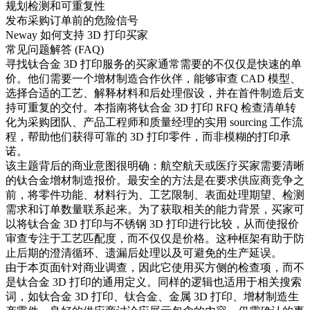
规划检测和可重复性
发布采购订单前的危险信号
Neway 如何支持 3D 打印买家
常见问题解答 (FAQ)
寻找
钛合金 3D 打印
服务的买家通常需要的不仅仅是快速的单
价。他们需要一个增材制造合作伙伴，能够审查 CAD 模型、
选择合适的工艺、解释材料和后处理假设，并在首件制造后支
持可重复的交付。本指南将钛合金 3D 打印 RFQ 检查清单转
化为采购团队、产品工程师和质量经理的实用 sourcing 工作流
程，帮助他们获得可靠的 3D 打印零件，而非模糊的打印承
诺。
该主题背后的商业意图很明确：航空航天或医疗买家需要清晰
的钛合金增材制造报价。最安全的方法是在要求供应商竞争之
前，将零件功能、材料行为、工艺限制、表面处理期望、检测
需求和订单数量联系起来。为了获取相关的能力背景，买家可
以将
钛合金 3D 打印
与
不锈钢 3D 打印
进行比较，从而使报价
审查专注于工艺匹配度，而不仅仅是价格。这种框架有助于防
止后期的澄清循环、遗漏后处理以及可避免的生产延误。
由于本页面针对商业调查，因此它使用买方侧的检查项，而不
是钛合金 3D 打印的通用定义。同样的逻辑也适用于相关搜索
词，如钛合金 3D 打印、钛合金、金属 3D 打印、增材制造生