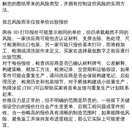
解您的图纸带来的风险类型，并拥有控制这些风险的实用方
法。
按总风险而非仅按单价比较报价
两份 3D 打印报价可能显示相同的单价，但仍承载截然不同的
风险。一家供应商可能包含认证材料、支撑去除、热处理、尺
寸检测和出口包装。另一家可能只报价基本打印，而将精加
工、检测或清洗留作未定义。买家在选择最低数字之前应逐行
比较范围。
对于每份报价，检查供应商是否已确认材料牌号、公差解释、
构建策略、精加工方法、检测记录、交货期和运输假设。如果
零件可能会重复生产，请问供应商是否会保留构建笔记、后处
理历史、检测历史和包装细节。对于桥接构建或小批量生产，
热障涂层 (TBC)
可以帮助买家将首单反馈与重复生产计划联系
起来。
价格压力是正常的，但不明确的范围是昂贵的。一份留下关键
假设空白的报价往往会产生变更单、后期工程问题或零件拒
收。当一份略高的报价具有清晰的制造范围时，如果能降低风
险、避免返工并保持发布进度稳定，那么它实际上可能更便
宜。