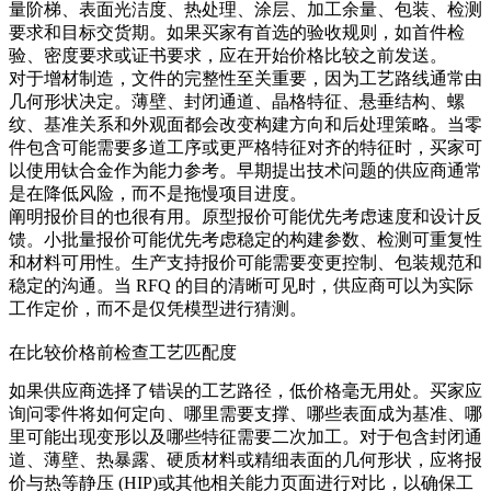
量阶梯、表面光洁度、热处理、涂层、加工余量、包装、检测
要求和目标交货期。如果买家有首选的验收规则，如首件检
验、密度要求或证书要求，应在开始价格比较之前发送。
对于增材制造，文件的完整性至关重要，因为工艺路线通常由
几何形状决定。薄壁、封闭通道、晶格特征、悬垂结构、螺
纹、基准关系和外观面都会改变构建方向和后处理策略。当零
件包含可能需要多道工序或更严格特征对齐的特征时，买家可
以使用
钛合金
作为能力参考。早期提出技术问题的供应商通常
是在降低风险，而不是拖慢项目进度。
阐明报价目的也很有用。原型报价可能优先考虑速度和设计反
馈。小批量报价可能优先考虑稳定的构建参数、检测可重复性
和材料可用性。生产支持报价可能需要变更控制、包装规范和
稳定的沟通。当 RFQ 的目的清晰可见时，供应商可以为实际
工作定价，而不是仅凭模型进行猜测。
在比较价格前检查工艺匹配度
如果供应商选择了错误的工艺路径，低价格毫无用处。买家应
询问零件将如何定向、哪里需要支撑、哪些表面成为基准、哪
里可能出现变形以及哪些特征需要二次加工。对于包含封闭通
道、薄壁、热暴露、硬质材料或精细表面的几何形状，应将报
价与
热等静压 (HIP)
或其他相关能力页面进行对比，以确保工