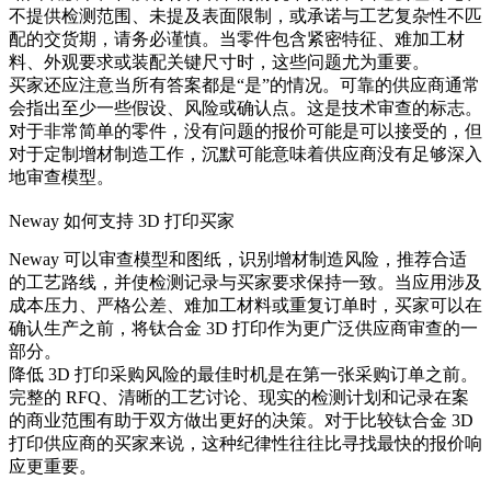
不提供检测范围、未提及表面限制，或承诺与工艺复杂性不匹
配的交货期，请务必谨慎。当零件包含紧密特征、难加工材
料、外观要求或装配关键尺寸时，这些问题尤为重要。
买家还应注意当所有答案都是“是”的情况。可靠的供应商通常
会指出至少一些假设、风险或确认点。这是技术审查的标志。
对于非常简单的零件，没有问题的报价可能是可以接受的，但
对于定制增材制造工作，沉默可能意味着供应商没有足够深入
地审查模型。
Neway 如何支持 3D 打印买家
Neway 可以审查模型和图纸，识别增材制造风险，推荐合适
的工艺路线，并使检测记录与买家要求保持一致。当应用涉及
成本压力、严格公差、难加工材料或重复订单时，买家可以在
确认生产之前，将
钛合金 3D 打印
作为更广泛供应商审查的一
部分。
降低 3D 打印采购风险的最佳时机是在第一张采购订单之前。
完整的 RFQ、清晰的工艺讨论、现实的检测计划和记录在案
的商业范围有助于双方做出更好的决策。对于比较钛合金 3D
打印供应商的买家来说，这种纪律性往往比寻找最快的报价响
应更重要。