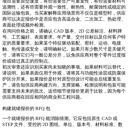
项目需要原型速度，有些需要生产可重复性，有些需要材料可
追溯性，还有些需要外观一致性、耐热性、耐腐蚀性或稳定的
国际运输包装。当买家解释应用场景而不仅仅是模型时，供应
商可以决定报价中是否应包含
高温合金
、二次加工、热处理、
表面处理或额外检测。
在询问价格之前，请确认 CAD 版本、2D 公差标注、材料牌
号、工艺偏好、表面要求、年产量、交付目标以及任何客户特
定的质量要求。如果某个特征驱动装配、密封、运动、电接
触、热传递或安全，请明确标记。如果只有少数尺寸是关键尺
寸，请将它们与一般公差分开，以免供应商对整个零件过度报
价或错过真正的控制点。
初次审查还应识别买家尚未知晓的事项。如果材料可以替代，
请说明。如果表面仅用于外观，请将其与功能性涂层或防腐保
护区分开来。如果报价是针对原型但设计可能会后续重复生
产，请告知供应商构建方向、支撑策略、检测说明和包装可能
需要支持未来的批次。这些细节使报价更易于比较，因为每个
供应商都在回应相同的商业和工程问题。
构建就绪报价的 RFQ 包
一个就绪报价的 RFQ 能消除猜测。它应包括原生 CAD 或
STEP 文件、受控的 2D 图纸、单位、版本号、材料标准、数