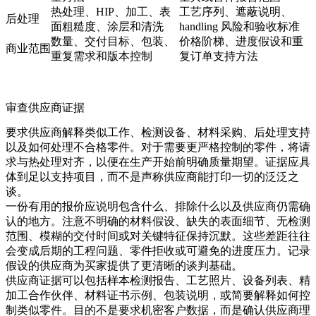
热处理、HIP、加工、表
工艺序列、遮蔽说明、
后处理
面粗糙度、涂层和清洗
handling 风险和验收标准
数量、交付目标、包装、
价格阶梯、进度假设和重
商业范围
重复需求和版本控制
复订单支持方法
审查供应商证据
要求供应商解释类似工作、检测设备、材料采购、后处理支持
以及如何处理不合格零件。对于需要更严格控制的零件，将请
求与
热处理
对齐，以便在生产开始前明确质量期望。证据应具
体到足以支持项目，而不是声称供应商能打印一切的泛泛之
谈。
一份有用的报价应说明包含什么、排除什么以及供应商仍需确
认的地方。注意不明确的材料假设、缺失的表面细节、无检测
范围、模糊的交付时间或对关键特征保持沉默。这些差距往往
会变成后期的工程问题、零件拒收或可避免的进度压力。记录
假设的供应商为买家提供了更清晰的谈判基础。
供应商证据可以包括样本检测报告、工艺照片、设备列表、精
加工合作伙伴、材料证书示例、包装说明，或简要解释如何控
制类似零件。目的不是要求机密客户数据，而是确认供应商理