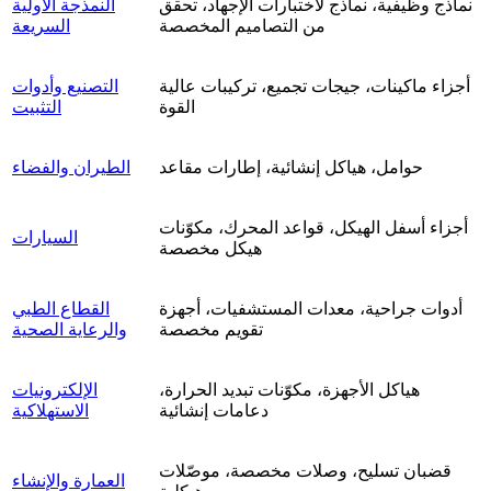
نماذج وظيفية، نماذج لاختبارات الإجهاد، تحقق
النمذجة الأولية
من التصاميم المخصصة
السريعة
أجزاء ماكينات، جيجات تجميع، تركيبات عالية
التصنيع وأدوات
القوة
التثبيت
حوامل، هياكل إنشائية، إطارات مقاعد
الطيران والفضاء
أجزاء أسفل الهيكل، قواعد المحرك، مكوّنات
السيارات
هيكل مخصصة
أدوات جراحية، معدات المستشفيات، أجهزة
القطاع الطبي
تقويم مخصصة
والرعاية الصحية
هياكل الأجهزة، مكوّنات تبديد الحرارة،
الإلكترونيات
دعامات إنشائية
الاستهلاكية
قضبان تسليح، وصلات مخصصة، موصّلات
العمارة والإنشاء