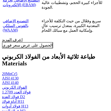
التصنيع الإضافي بحزمة
للأجزاء كبيرة الحجم، وتشطيبات عالية
الإلكترونات (EBAM)
الجودة.
سريع وفعّال من حيث التكلفة للأجزاء
التصنيع الإضافي
المعدنية الكبيرة، بمعدل ترسيب عالٍ
بالقوس السلكي
(WAAM)
وإمكانية العمل مع سبائك اللحام.
اعرف المزيد
الحصول على عرض سعر فوري
طباعة ثلاثية الأبعاد من الفولاذ الكربوني
Materials
20MnCr5
AISI 4130
AISI 4140
الفولاذ الكربوني
فولاذ العدد 1.2709
فولاذ العدة D2
أداة فولاذ H11
فولاذ أدوات H13
فولاذ العدة M2