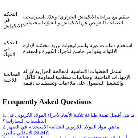
التحكم
صمّم مع مراعاة الانكماش الحراري؛ وعدّل استراتيجية
في
الطباعة للتعويض عن الانكماش والتشوّه المحتملين.
الانكماش
التحكم
استخدم دعامات قوية واستراتيجيات تبريد محسّنة لإدارة
في
الالتواء، وهو أمر حاسم للأجزاء الكبيرة والمعقدة.
الالتواء
تشمل الخطوات الأساسية المعالجة الحرارية لإزالة
المعالجة
الإجهادات الداخلية، ومعالجات سطحية لمقاومة التآكل،
اللاحقة
والتشغيل للحصول على ملاءمات وتشطيبات دقيقة.
Frequently Asked Questions
1. ما هي أفضل تقنية طباعة ثلاثية الأبعاد لأجزاء الفولاذ الكربوني في
التطبيقات السياراتية؟
2. ما هي مواد الفولاذ الكربوني الشائعة الاستخدام في الصهر
الانتقائي بالليزر (SLM)؟