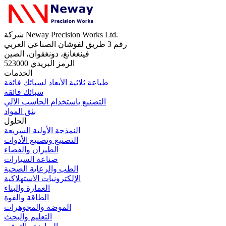
شركة Neway Precision Works Ltd.
رقم 3 طريق لفوشان الصناعي الغربي
فينغغانغ، دونغقوان، الصين
الرمز البريدي 523000
الخدمات
طباعة ثلاثية الأبعاد لسبائك فائقة
سبائك فائقة
التصنيع باستخدام الحاسب الآلي
بثق المواد
الحلول
النمذجة الأولية السريعة
التصنيع وتصنيع الأدوات
الطيران والفضاء
صناعة السيارات
الطب والرعاية الصحية
الإلكترونيات الاستهلاكية
العمارة والبناء
الطاقة والقوة
الموضة والمجوهرات
التعليم والبحث