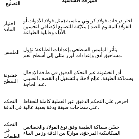
الميزات الأساسية
التصنيع
اختر درجات فولاذ كربوني مناسبة (مثل فولاذ الأدوات أو
اختيار
الفولاذ المقاوم للصدأ) مكيّفة للتصنيع الإضافي لتحسين
المادة
الأداء وقابلية الطباعة.
يتأثر الملمس السطحي بإعدادات الطباعة؛ تؤول
الملمس
مساحيق أدق وإعدادات ليزر مثلى إلى أسطح أنعم.
أدر الخشونة عبر التحكم الدقيق في طاقة الإدخال
خشونة
وسماكة الطبقة. عالِج لاحقًا بالتشغيل أو القصف الحبيبي
السطح
عند الحاجة.
احرص على التحكم الدقيق عبر العملية كاملة للحفاظ
التحكم
على سماحات ضيقة ودقة بعدية عالية.
في الدقة
التحكم
حسّن سماكة الطبقة وفق نوع الفولاذ والخصائص
في
الميكانيكية المرجوّة، موازنًا بين الدقة وزمن البناء.
الطبقات