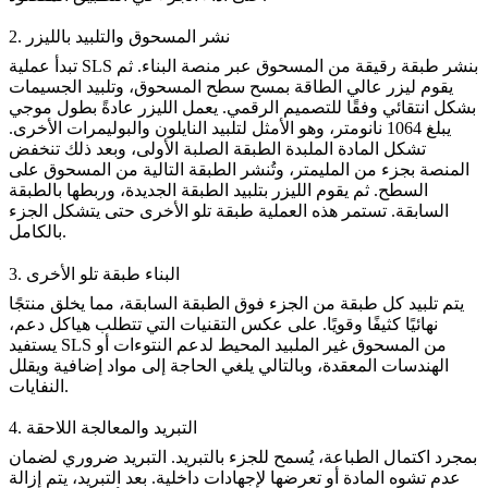
2. نشر المسحوق والتلبيد بالليزر
تبدأ عملية SLS بنشر طبقة رقيقة من المسحوق عبر منصة البناء. ثم
يقوم ليزر عالي الطاقة بمسح سطح المسحوق، وتلبيد الجسيمات
بشكل انتقائي وفقًا للتصميم الرقمي. يعمل الليزر عادةً بطول موجي
يبلغ 1064 نانومتر، وهو الأمثل لتلبيد النايلون والبوليمرات الأخرى.
تشكل المادة الملبدة الطبقة الصلبة الأولى، وبعد ذلك تنخفض
المنصة بجزء من المليمتر، وتُنشر الطبقة التالية من المسحوق على
السطح. ثم يقوم الليزر بتلبيد الطبقة الجديدة، وربطها بالطبقة
السابقة. تستمر هذه العملية طبقة تلو الأخرى حتى يتشكل الجزء
بالكامل.
3. البناء طبقة تلو الأخرى
يتم تلبيد كل طبقة من الجزء فوق الطبقة السابقة، مما يخلق منتجًا
نهائيًا كثيفًا وقويًا. على عكس التقنيات التي تتطلب هياكل دعم،
يستفيد SLS من المسحوق غير الملبيد المحيط لدعم النتوءات أو
الهندسات المعقدة، وبالتالي يلغي الحاجة إلى مواد إضافية ويقلل
النفايات.
4. التبريد والمعالجة اللاحقة
بمجرد اكتمال الطباعة، يُسمح للجزء بالتبريد. التبريد ضروري لضمان
عدم تشوه المادة أو تعرضها لإجهادات داخلية. بعد التبريد، يتم إزالة