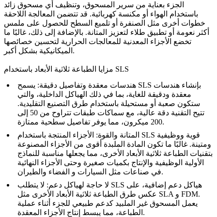
الجزء بعناية من سرير المسحوق، وتنظيف أي مسحوق زائد
باستخدام الهواء أو مكنسة كهربائية. قد تتضمن المعالجة اللاحقة
خطوات أخرى مثل
الصنفرة
أو تلميع السطح للحصول على ملمس
أكثر نعومة أو تطبيق
طلاء
لتعزيز المتانة. بالإضافة إلى ذلك، غالبًا ما
تخضع الأجزاء المعدنية للمعالجات الحرارية لتحسين خصائصها
الميكانيكية بشكل أكبر.
مزايا الطباعة ثلاثية الأبعاد باستخدام SLS
هندسات معقدة وتفاصيل دقيقة
: يسمح SLS بإنشاء هندسات
معقدة ودقيقة للغاية، بما في ذلك الهياكل الداخلية، والتي
ستكون صعبة أو مستحيلة باستخدام طرق التصنيع التقليدية.
تتيح التقنية دقة عالية، مع سماكات طبقات تتراوح من 50 إلى
200 ميكرون، مما يوفر تفاصيل سطحية ممتازة.
المتانة والقوة
: الأجزاء المنتجة باستخدام SLS قوية ووظيفية
ومتينة. غالبًا ما تكون المادة الملبدة أقوى من الأجزاء المصنوعة
بتقنيات الطباعة ثلاثية الأبعاد الأخرى، مما يجعلها مناسبة للنماذج
الأولية الوظيفية والإنتاج بكميات صغيرة وحتى الأجزاء النهائية
.
في صناعات مثل
السيارات
و
الفضاء والطيران
لا حاجة لهياكل دعم
: لا يتطلب SLS هياكل دعم إضافية، على
عكس طرق الطباعة ثلاثية الأبعاد الأخرى مثل SLA و FDM.
يعمل المسحوق غير الملبيد كدعم طبيعي للجزء أثناء عملية
الطباعة، مما يبسط إنتاج الأجزاء المعقدة.