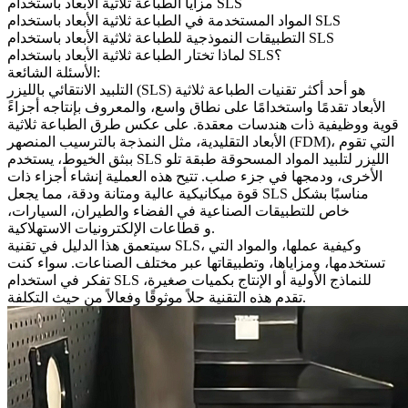
مزايا الطباعة ثلاثية الأبعاد باستخدام SLS
المواد المستخدمة في الطباعة ثلاثية الأبعاد باستخدام SLS
التطبيقات النموذجية للطباعة ثلاثية الأبعاد باستخدام SLS
لماذا تختار الطباعة ثلاثية الأبعاد باستخدام SLS؟
الأسئلة الشائعة:
التلبيد الانتقائي بالليزر (SLS) هو أحد أكثر تقنيات الطباعة ثلاثية
الأبعاد تقدمًا واستخدامًا على نطاق واسع، والمعروف بإنتاجه أجزاءً
قوية ووظيفية ذات هندسات معقدة. على عكس طرق الطباعة ثلاثية
، التي تقوم
النمذجة بالترسيب المنصهر (FDM)
الأبعاد التقليدية، مثل
ببثق الخيوط، يستخدم SLS الليزر لتلبيد المواد المسحوقة طبقة تلو
الأخرى، ودمجها في جزء صلب. تتيح هذه العملية إنشاء أجزاء ذات
قوة ميكانيكية عالية ومتانة ودقة، مما يجعل SLS مناسبًا بشكل
خاص للتطبيقات الصناعية في
الفضاء والطيران
،
السيارات
،
.
و
قطاعات الإلكترونيات الاستهلاكية
سيتعمق هذا الدليل في تقنية SLS، وكيفية عملها، والمواد التي
تستخدمها، ومزاياها، وتطبيقاتها عبر مختلف الصناعات. سواء كنت
تفكر في استخدام SLS للنماذج الأولية أو الإنتاج بكميات صغيرة،
تقدم هذه التقنية حلاً موثوقًا وفعالاً من حيث التكلفة.