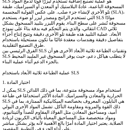
SLS هو عملية تصنيع إضافية تستخدم ليزرًا قويًا لدمج المواد
المسحوقة الناعمة، عادةً البلاستيك أو المعدن أو السيراميك، طبقة
تلو الأخرى لإنشاء جزء صلب. على عكس القولبة المجسمة (SLA)،
التي تستخدم الراتنج ومصدر ليزر أو ضوء، يستخدم SLS موادًا
مسحوقة تُنشر على سطح البناء. يقوم الليزر بتلبيد المسحوق بشكل
انتقائي، والذي يتم التحكم فيه بدقة بناءً على نموذج CAD ثلاثي
الأبعاد. عملية التلبيد هذه طبقة تلو الأخرى دقيقة وتتيح إنتاج أجزاء
بتفاصيل دقيقة وهندسات معقدة غالبًا ما تكون مستحيلة باستخدام
طرق التصنيع التقليدية.
الفرق الرئيسي بين SLS وتقنيات الطباعة ثلاثية الأبعاد الأخرى هو أن
SLS لا يتطلب هياكل دعم، حيث يوفر المسحوق غير الملبيد المحيط
بالجزء الدعم أثناء عملية البناء.
عملية الطباعة ثلاثية الأبعاد باستخدام SLS
1. اختيار المادة
يمكن لـ SLS استخدام مواد مسحوقة متنوعة، بما في ذلك اللدائن
الحرارية والمعادن والسيراميك. المادة الأكثر استخدامًا في طباعة
SLS هي
النايلون
، المعروف بخصائصه الميكانيكية الممتازة، بما في
ذلك القوة والمرونة ومقاومة التآكل. تشمل المواد الأخرى
البولي
أميد
، ومساحيق المعادن مثل الفولاذ المقاوم للصدأ والتيتانيوم،
ومواد متخصصة مثل المساحيق المعبأة بألياف الكربون لزيادة
الصلابة. يعتبر اختيار المادة أمرًا بالغ الأهمية لأنه يؤثر بشكل مباشر
على أداء الجزء في التطبيق المقصود.