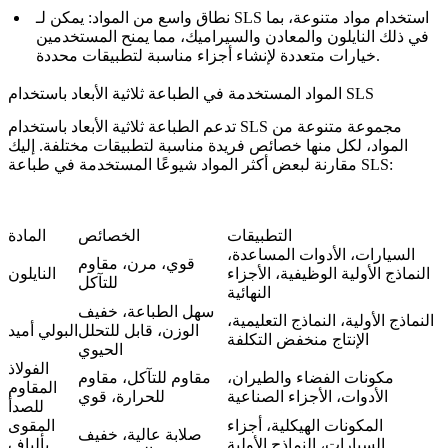
نطاق واسع من المواد
: يمكن لـ SLS استخدام مواد متنوعة، بما
في ذلك
النايلون
والمعادن والسيراميك، مما يمنح المستخدمين
خيارات متعددة لإنشاء أجزاء مناسبة لتطبيقات محددة.
المواد المستخدمة في الطباعة ثلاثية الأبعاد باستخدام SLS
تدعم الطباعة ثلاثية الأبعاد باستخدام SLS مجموعة متنوعة من
المواد، لكل منها خصائص فريدة مناسبة لتطبيقات مختلفة. إليك
مقارنة لبعض أكثر المواد شيوعًا المستخدمة في طباعة SLS:
التطبيقات
الخصائص
المادة
السيارات، الأدوات المساعدة،
قوي، مرن، مقاوم
النماذج الأولية الوظيفية، الأجزاء
النايلون
للتآكل
النهائية
سهل الطباعة، خفيف
النماذج الأولية، النماذج التعليمية،
الوزن، قابل للتحلل
البولي أميد
الإنتاج منخفض التكلفة
الحيوي
الفولاذ
مكونات الفضاء والطيران،
مقاوم للتآكل، مقاوم
المقاوم
الأدوات، الأجزاء الصناعية
للحرارة، قوي
للصدأ
المكونات الهيكلية، أجزاء
المقوى
صلابة عالية، خفيف
السيارات، النماذج الأولية
بألياف