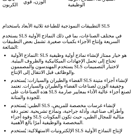
الوزن، قوي
الوظيفية
الكربون
التطبيقات النموذجية للطباعة ثلاثية الأبعاد باستخدام SLS
يستخدم SLS في مختلف الصناعات، بما في ذلك النماذج الأولية
السريعة وإنتاج الأجزاء بكميات صغيرة. تشمل بعض التطبيقات
الشائعة:
: SLS هو خيار ممتاز لإنشاء نماذج أولية وظيفية
النماذج الأولية
تحتاج إلى تحمل الإجهادات الميكانيكية والظروف البيئية.
يستخدم المهندسون والمصممون SLS لاختبار التصميمات
والوظائف قبل الانتقال إلى الإنتاج.
الفضاء والطيران والسيارات
: يُستخدم SLS لإنشاء أجزاء متينة
وخفيفة الوزن لصناعات الفضاء والطيران والسيارات. تعتمد
هذه الصناعات على SLS لصنع أجزاء عالية الأداء بمعايير صارمة
للجودة والمتانة.
الطبي
: يُستخدم SLS لإنشاء غرسات مخصصة للمريض،
وأطراف صناعية، وأدلة جراحية، ونماذج تشريحية. تعتبر دقة
وقوة أجزاء SLS مثالية للمجال الطبي، حيث تكون المكونات
المخصصة والوظيفية أمرًا بالغ الأهمية.
الإلكترونيات الاستهلاكية
: يُستخدم SLS لإنتاج النماذج الأولية