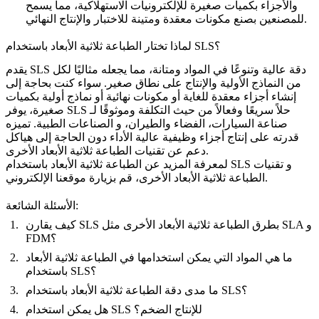
والأجزاء بكميات صغيرة للإلكترونيات الاستهلاكية، مما يسمح
للمصنعين بصنع مكونات معقدة ومتينة للاختبار والإنتاج النهائي.
لماذا تختار الطباعة ثلاثية الأبعاد باستخدام SLS؟
يقدم SLS دقة عالية وتنوعًا في المواد ومتانة، مما يجعله مثاليًا لكل
من النماذج الأولية والإنتاج على نطاق صغير. سواء كنت بحاجة إلى
إنشاء أجزاء معقدة للغاية أو مكونات نهائية أو نماذج أولية بكميات
صغيرة، يوفر SLS حلاً سريعًا وفعالاً من حيث التكلفة وموثوقًا لـ
صناعة السيارات
،
الفضاء والطيران
، و
الصناعات الطبية
. تميزه
قدرته على إنتاج أجزاء وظيفية عالية الأداء دون الحاجة إلى هياكل
دعم عن تقنيات الطباعة ثلاثية الأبعاد الأخرى.
لمعرفة المزيد عن الطباعة ثلاثية الأبعاد باستخدام SLS و
تقنيات
، قم بزيارة موقعنا الإلكتروني.
الطباعة ثلاثية الأبعاد الأخرى
الأسئلة الشائعة:
كيف يقارن SLS بطرق الطباعة ثلاثية الأبعاد الأخرى مثل SLA و
FDM؟
ما هي المواد التي يمكن استخدامها في الطباعة ثلاثية الأبعاد
باستخدام SLS؟
ما مدى دقة الطباعة ثلاثية الأبعاد باستخدام SLS؟
هل يمكن استخدام SLS للإنتاج الضخم؟