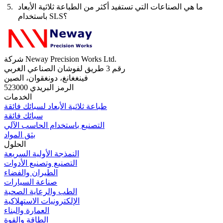
ما هي الصناعات التي تستفيد أكثر من الطباعة ثلاثية الأبعاد
باستخدام SLS؟
شركة Neway Precision Works Ltd.
رقم 3 طريق لفوشان الصناعي الغربي
فينغغانغ، دونغقوان، الصين
الرمز البريدي 523000
الخدمات
طباعة ثلاثية الأبعاد لسبائك فائقة
سبائك فائقة
التصنيع باستخدام الحاسب الآلي
بثق المواد
الحلول
النمذجة الأولية السريعة
التصنيع وتصنيع الأدوات
الطيران والفضاء
صناعة السيارات
الطب والرعاية الصحية
الإلكترونيات الاستهلاكية
العمارة والبناء
الطاقة والقوة