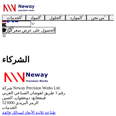
ا
من نحن
الموارد
الحلول
المواد
الخدمات
العربية
الحصول على عرض سعر فوري
الشركاء
شركة Neway Precision Works Ltd.
رقم 3 طريق لفوشان الصناعي الغربي
فينغغانغ، دونغقوان، الصين
الرمز البريدي 523000
الخدمات
طباعة ثلاثية الأبعاد لسبائك فائقة