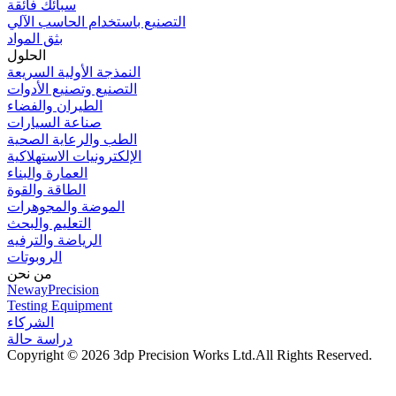
سبائك فائقة
التصنيع باستخدام الحاسب الآلي
بثق المواد
الحلول
النمذجة الأولية السريعة
التصنيع وتصنيع الأدوات
الطيران والفضاء
صناعة السيارات
الطب والرعاية الصحية
الإلكترونيات الاستهلاكية
العمارة والبناء
الطاقة والقوة
الموضة والمجوهرات
التعليم والبحث
الرياضة والترفيه
الروبوتات
من نحن
NewayPrecision
Testing Equipment
الشركاء
دراسة حالة
Copyright © 2026 3dp Precision Works Ltd.
All Rights Reserved.