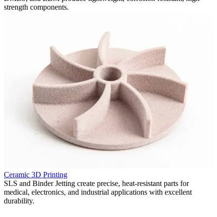
strength components.
P
Ceramic 3D Printing
F
in
SLS and Binder Jetting create precise, heat-resistant parts for
p
medical, electronics, and industrial applications with excellent
v
durability.