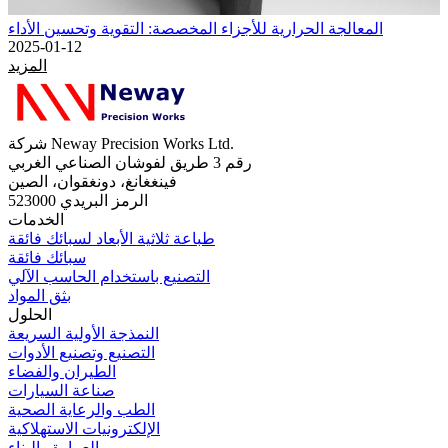
المعالجة الحرارية للأجزاء المخصصة: التقوية وتحسين الأداء
2025-01-12
المزيد
شركة Neway Precision Works Ltd.
رقم 3 طريق لفوشان الصناعي الغربي
فينغغانغ، دونغقوان، الصين
الرمز البريدي 523000
الخدمات
طباعة ثلاثية الأبعاد لسبائك فائقة
سبائك فائقة
التصنيع باستخدام الحاسب الآلي
بثق المواد
الحلول
النمذجة الأولية السريعة
التصنيع وتصنيع الأدوات
الطيران والفضاء
صناعة السيارات
الطب والرعاية الصحية
الإلكترونيات الاستهلاكية
العمارة والبناء