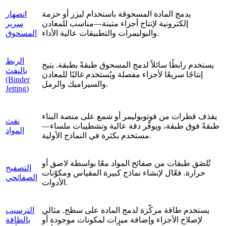
يدمج المادة المسحوقة باستخدام ليزر أو حزمة
انصهار
إلكترونية لإنتاج أجزاء متينة—مناسب للمعادن
سرير
والبوليمرات والتطبيقات عالية الأداء.
المسحوق
الربط
يستخدم رابطًا سائلاً لدمج المسحوق طبقةً بطبقة. يتيح
بالنفث
إنتاجًا سريعًا لأجزاء مفصلة ويُستخدم غالبًا للمعادن
(Binder
والسيراميك والرمل.
Jetting)
يقذف قطرات من فوتوبوليمر أو شمع على منصة البناء
نفث
طبقةً فوق طبقة، ويوفّر دقة عالية وتشطيبات ملساء—
المواد
مستخدم بكثرة في النماذج الأولية.
تُلصَق طبقات من صفائح المواد معًا بواسطة لاصق أو
التصفيح
حرارة. فعّال لإنشاء نماذج كبيرة المقياس ومكوّنات
الصفائحي
الأدوات.
يستخدم طاقة مركّزة لدمج المادة على سطح. مثالي
الترسيب
لإصلاح الأجزاء وإضافة ميزات لمكونات موجودة أو
بالطاقة