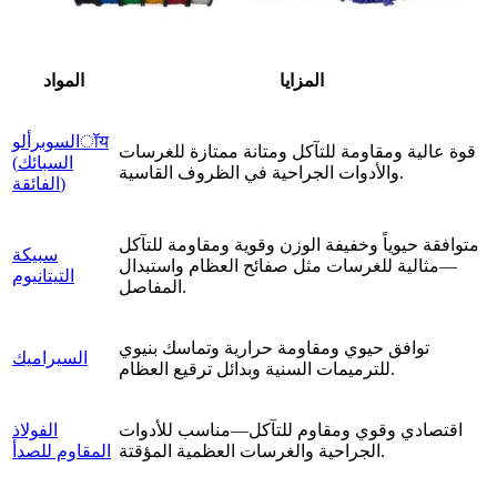
المزايا
المواد
السوبرألوॉय
قوة عالية ومقاومة للتآكل ومتانة ممتازة للغرسات
(السبائك
والأدوات الجراحية في الظروف القاسية.
الفائقة)
متوافقة حيوياً وخفيفة الوزن وقوية ومقاومة للتآكل
سبيكة
—مثالية للغرسات مثل صفائح العظام واستبدال
التيتانيوم
المفاصل.
توافق حيوي ومقاومة حرارية وتماسك بنيوي
السيراميك
للترميمات السنية وبدائل ترقيع العظام.
اقتصادي وقوي ومقاوم للتآكل—مناسب للأدوات
الفولاذ
الجراحية والغرسات العظمية المؤقتة.
المقاوم للصدأ