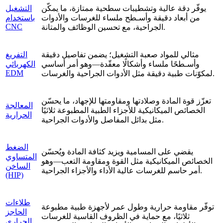
يوفّر دقة عالية وتشطيبات سطحية ممتازة، ما يمكّن
التشغيل
من أبعاد دقيقة وأسـطح ملساء للغرسات والأدوات
باستخدام
CNC
الجراحية، مع تحسين الوظائف والمتانة.
مثالي للمواد صعبة التشغيل؛ يضمن تفاصيل دقيقة
التفريغ
وأسـطحًا ملساء وأشكالًا معقّدة—وهو أمر أساسي
الكهربائي
EDM
لمكوّنات طبية دقيقة مثل الأدوات الجراحية والغرسات.
تعزّز قوة المادة وصلادتها ومقاومتها للإجهاد، ما يحسّن
المعالجة
الخصائص الميكانيكية للأجزاء الطبية المطبوعة ثلاثيًا
الحرارية
مثل بدائل المفاصل والأدوات الجراحية.
الضغط
يقضي على المسامية ويزيد كثافة المادة ويُحسّن
المتساوي
الخصائص الميكانيكية مثل القوة ومقاومة التعب—وهو
الساخن
أمر حاسم للغرسات عالية الأداء والأجزاء الجراحية.
(HIP)
طلاءات
توفّر مقاومة حرارية وطول عمر لأجهزة طبية مطبوعة
الحاجز
ثلاثيًا، مع حماية في الظروف القاسية للغرسات
الحراري