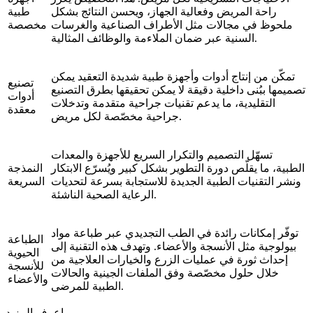
راحة المريض وفعالية الجهاز، ويحسن النتائج بشكل
طبية
ملحوظ في مجالات مثل الأطراف الصناعية والغرسات
مخصصة
السنية عبر ضمان الملاءمة والوظائف المثالية.
تمكّن من إنتاج أدوات وأجهزة طبية شديدة التعقيد يمكن
تصنيع
تصميمها ببُنى داخلية دقيقة لا يمكن تحقيقها بطرق التصنيع
أدوات
التقليدية، ما يدعم تقنيات جراحية متقدمة وتدخلات
معقدة
جراحية مخصّصة لكل مريض.
تسهّل التصميم والتكرار السريع للأجهزة والمعدات
الطبية، ما يقلّص دورة التطوير بشكل كبير ويُسرّع الابتكار
النمذجة
ونشر التقنيات الطبية الجديدة للاستجابة بسرعة لتحديات
السريعة
الرعاية الصحية الناشئة.
توفّر إمكانات رائدة في الطب التجديدي عبر طباعة مواد
الطباعة
بيولوجية مثل الأنسجة والأعضاء. وتهدف هذه التقنية إلى
الحيوية
إحداث ثورة في عمليات الزرع والخيارات العلاجية من
للأنسجة
خلال حلول مخصّصة وفق الملفات الجينية والحالات
والأعضاء
الطبية للمرضى.
اعرف المزيد