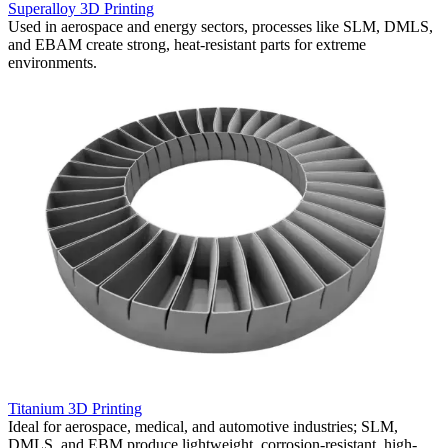
Superalloy 3D Printing
C
,
Used in aerospace and energy sectors, processes like SLM, DMLS,
W
and EBAM create strong, heat-resistant parts for extreme
h
environments.
a
Titanium 3D Printing
C
Ideal for aerospace, medical, and automotive industries; SLM,
C
DMLS, and EBM produce lightweight, corrosion-resistant, high-
u