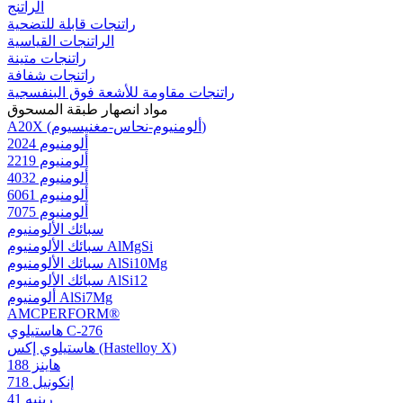
الراتنج
راتنجات قابلة للتضحية
الراتنجات القياسية
راتنجات متينة
راتنجات شفافة
راتنجات مقاومة للأشعة فوق البنفسجية
مواد انصهار طبقة المسحوق
A20X (ألومنيوم-نحاس-مغنيسيوم)
ألومنيوم 2024
ألومنيوم 2219
ألومنيوم 4032
ألومنيوم 6061
ألومنيوم 7075
سبائك الألومنيوم
سبائك الألومنيوم AlMgSi
سبائك الألومنيوم AlSi10Mg
سبائك الألومنيوم AlSi12
ألومنيوم AlSi7Mg
AMCPERFORM®
هاستيلوي C-276
هاستيلوي إكس (Hastelloy X)
هاينز 188
إنكونيل 718
رينيه 41