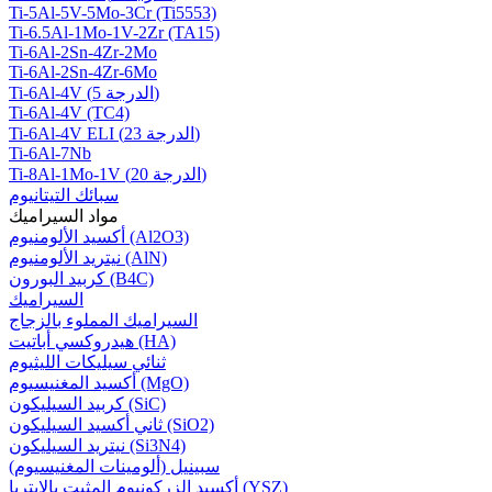
Ti-5Al-5V-5Mo-3Cr (Ti5553)
Ti-6.5Al-1Mo-1V-2Zr (TA15)
Ti-6Al-2Sn-4Zr-2Mo
Ti-6Al-2Sn-4Zr-6Mo
Ti-6Al-4V (الدرجة 5)
Ti-6Al-4V (TC4)
Ti-6Al-4V ELI (الدرجة 23)
Ti-6Al-7Nb
Ti-8Al-1Mo-1V (الدرجة 20)
سبائك التيتانيوم
مواد السيراميك
أكسيد الألومنيوم (Al2O3)
نيتريد الألومنيوم (AlN)
كربيد البورون (B4C)
السيراميك
السيراميك المملوء بالزجاج
هيدروكسي أباتيت (HA)
ثنائي سيليكات الليثيوم
أكسيد المغنيسيوم (MgO)
كربيد السيليكون (SiC)
ثاني أكسيد السيليكون (SiO2)
نيتريد السيليكون (Si3N4)
سبينيل (ألومينات المغنيسيوم)
أكسيد الزركونيوم المثبت بالإيتريا (YSZ)