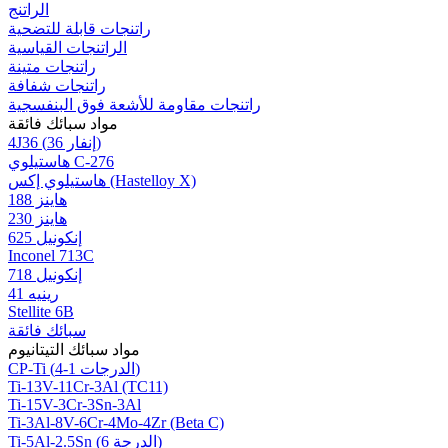
الراتنج
راتنجات قابلة للتضحية
الراتنجات القياسية
راتنجات متينة
راتنجات شفافة
راتنجات مقاومة للأشعة فوق البنفسجية
مواد سبائك فائقة
4J36 (إنفار 36)
هاستيلوي C-276
هاستيلوي إكس (Hastelloy X)
هاينز 188
هاينز 230
إنكونيل 625
Inconel 713C
إنكونيل 718
رينيه 41
Stellite 6B
سبائك فائقة
مواد سبائك التيتانيوم
CP-Ti (الدرجات 1-4)
Ti-13V-11Cr-3Al (TC11)
Ti-15V-3Cr-3Sn-3Al
Ti-3Al-8V-6Cr-4Mo-4Zr (Beta C)
Ti-5Al-2.5Sn (الدرجة 6)