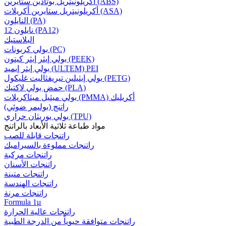
أكريلونيتريل بوتادين ستايرين (ABS)
أكريلونيتريل ستايرين أكريلات (ASA)
النايلون (PA)
نايلون 12 (PA12)
البلاستيك
بولي كربونات (PC)
بولي إيثر إيثر كيتون (PEEK)
بولي إيثر إيميد (ULTEM) PEI
بولي إيثيلين تيريفثاليت غليكول (PETG)
حمض بولي لاكتيك (PLA)
بولي ميثيل ميثاكريلات (PMMA) أكريليك
راتنج (بوليمر ضوئي)
بولي يوريثان حراري (TPU)
مواد طباعة ثلاثية الأبعاد بالراتنج
راتنجات قابلة للصب
راتنجات مملوءة بالسيراميك
راتنجات مركبة
راتنجات الأسنان
راتنجات متينة
راتنجات الهندسة
راتنجات مرنة
Formula 1μ
راتنجات عالية الحرارة
راتنجات متوافقة حيوياً من الدرجة الطبية