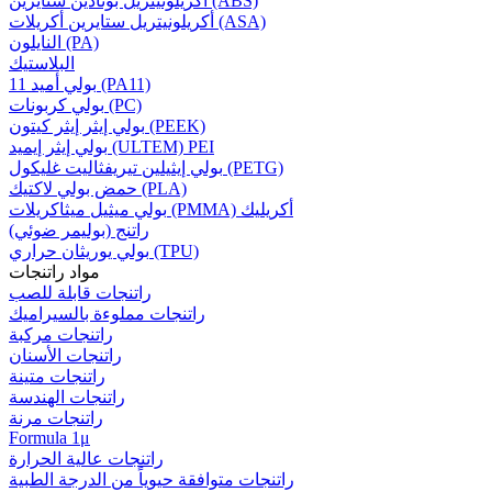
أكريلونيتريل بوتادين ستايرين (ABS)
أكريلونيتريل ستايرين أكريلات (ASA)
النايلون (PA)
البلاستيك
بولي أميد 11 (PA11)
بولي كربونات (PC)
بولي إيثر إيثر كيتون (PEEK)
بولي إيثر إيميد (ULTEM) PEI
بولي إيثيلين تيريفثاليت غليكول (PETG)
حمض بولي لاكتيك (PLA)
بولي ميثيل ميثاكريلات (PMMA) أكريليك
راتنج (بوليمر ضوئي)
بولي يوريثان حراري (TPU)
مواد راتنجات
راتنجات قابلة للصب
راتنجات مملوءة بالسيراميك
راتنجات مركبة
راتنجات الأسنان
راتنجات متينة
راتنجات الهندسة
راتنجات مرنة
Formula 1μ
راتنجات عالية الحرارة
راتنجات متوافقة حيوياً من الدرجة الطبية