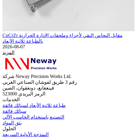
CuCrZr مقابل النحاس النقي لأجزاء وملحقات الإدارة الحرارية
بالطباعة ثلاثية الأبعاد
2026-08-07
المزيد
شركة Neway Precision Works Ltd.
رقم 3 طريق لفوشان الصناعي الغربي
فينغغانغ، دونغقوان، الصين
الرمز البريدي 523000
الخدمات
طباعة ثلاثية الأبعاد لسبائك فائقة
سبائك فائقة
التصنيع باستخدام الحاسب الآلي
بثق المواد
الحلول
النمذجة الأولية السريعة