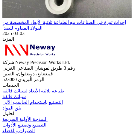
إحداث ثورة في الصناعات مع الطباعة ثلاثية الأبعاد المخصصة من
الفولاذ المقاوم للصدأ
2025-03-03
المزيد
شركة Neway Precision Works Ltd.
رقم 3 طريق لفوشان الصناعي الغربي
فينغغانغ، دونغقوان، الصين
الرمز البريدي 523000
الخدمات
طباعة ثلاثية الأبعاد لسبائك فائقة
سبائك فائقة
التصنيع باستخدام الحاسب الآلي
بثق المواد
الحلول
النمذجة الأولية السريعة
التصنيع وتصنيع الأدوات
الطيران والفضاء