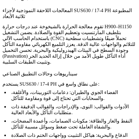
المعالجات اللاحقة النموذجية لأجزاء SUS630 / 17-4 PH المطبوعة
ثلاثية الأبعاد
تقوم
معالجة الحرارة بالشيخوخة
عند درجات حرارة H900–H1150
بتلطيف المارتنسيت وتعظيم القوة والصلادة. يضمن
التشغيل
تحملاً ضيقًا وتشطيبات سطحية
باستخدام الحاسب الآلي (CNC)
للتلائم والواجهات عالية الدقة. يعزز
التلميع الكهربائي
مقاومة التآكل
وجودة السطح في البيئات الهيدروليكية والبحرية. تحسن
التخميل
أداء التآكل طويل الأمد من خلال إزالة الحديد الحر
(Passivation)
وتثبيت الطبقات السلبية.
سيناريوهات وحالات التطبيق الصناعي
يستخدم SUS630 / 17-4 PH على نطاق واسع في:
الفضاء الجوي والطيران:
دعامات التوربينات، والأغلفة،
والسحابات التي تحتاج إلى قوة ومقاومة للتآكل.
الأدوات والقوالب:
النوى، والإدراجات، والقوالب الدقيقة ذات
متطلبات التآكل والأبعاد العالية.
النفط والغاز والطاقة:
مكونات الصمامات، وأعمدة المضخات،
والشفاة العاملة تحت ضغط وسوائل مسببة للتآكل.
الدفاع والبحرية:
هياكل التثبيت وواجهات الختم ذات الصلادة