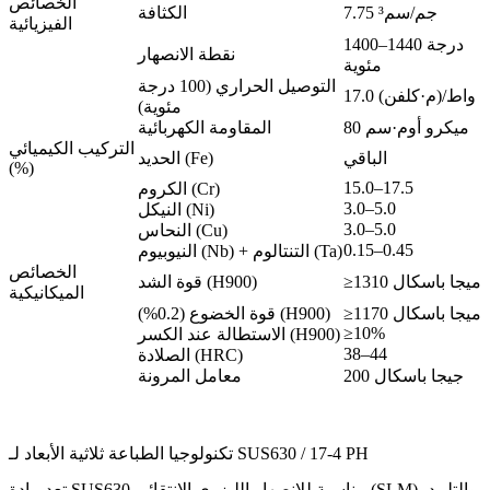
الخصائص
7.75 جم/سم³
الكثافة
الفيزيائية
1400–1440 درجة
نقطة الانصهار
مئوية
التوصيل الحراري (100 درجة
17.0 واط/(م·كلفن)
مئوية)
80 ميكرو أوم·سم
المقاومة الكهربائية
التركيب الكيميائي
الباقي
الحديد (Fe)
(%)
15.0–17.5
الكروم (Cr)
3.0–5.0
النيكل (Ni)
3.0–5.0
النحاس (Cu)
0.15–0.45
النيوبيوم (Nb) + التنتالوم (Ta)
الخصائص
≥1310 ميجا باسكال
قوة الشد (H900)
الميكانيكية
≥1170 ميجا باسكال
قوة الخضوع (0.2%) (H900)
≥10%
الاستطالة عند الكسر (H900)
38–44
الصلادة (HRC)
200 جيجا باسكال
معامل المرونة
تكنولوجيا الطباعة ثلاثية الأبعاد لـ SUS630 / 17-4 PH
تعد مادة SUS630 مناسبة للانصهار الليزري الانتقائي (SLM)، والتلبيد