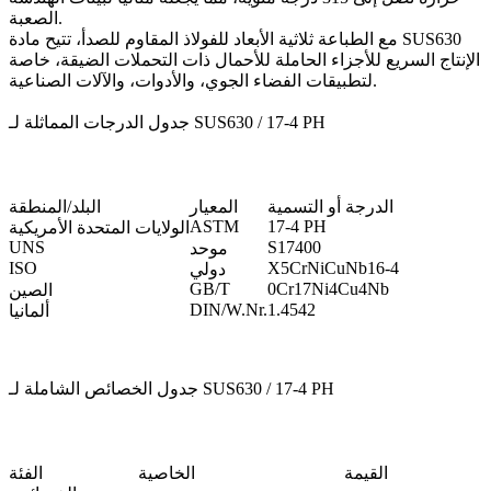
الصعبة.
مع
الطباعة ثلاثية الأبعاد للفولاذ المقاوم للصدأ
، تتيح مادة SUS630
الإنتاج السريع للأجزاء الحاملة للأحمال ذات التحملات الضيقة، خاصة
لتطبيقات الفضاء الجوي، والأدوات، والآلات الصناعية.
جدول الدرجات المماثلة لـ SUS630 / 17-4 PH
الدرجة أو التسمية
المعيار
البلد/المنطقة
ASTM
17-4 PH
الولايات المتحدة الأمريكية
UNS
S17400
موحد
ISO
X5CrNiCuNb16-4
دولي
GB/T
0Cr17Ni4Cu4Nb
الصين
DIN/W.Nr.
1.4542
ألمانيا
جدول الخصائص الشاملة لـ SUS630 / 17-4 PH
القيمة
الخاصية
الفئة