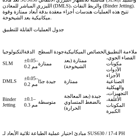
الليزري المباشر للمعادن (DMLS)، والربط النفاث (Binder Jetting).
تتيح هذه العمليات هندسات أجزاء معقدة بدقة أبعاد ممتازة وقوة
ميكانيكية بعد الشيخوخة.
جدول العمليات القابلة للتطبيق
ملاءمة التطبيق
الخصائص الميكانيكية
جودة السطح
الدقة
التكنولوجيا
الفضاء الجوي،
ممتازة (بعد
±0.05–
SLM
مكونات
ممتازة
الشيخوخة)
0.2 مم
الأدوات
الأجزاء
±0.05–
DMLS
الصناعية
ممتازة
جيدة جدًا
0.2 مم
والهيكلية
التجهيزات،
جيدة (بعد المعالجة
±0.1–
الأغلفة،
Binder
بالضغط المتساوي
متوسطة
0.3 مم
Jetting
المكونات
الحرارة)
الكبيرة
مبادئ اختيار عملية الطباعة ثلاثية الأبعاد لـ SUS630 / 17-4 PH