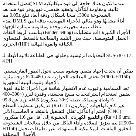
عندما تكون هناك حاجة إلى قوة ميكانيكية
SLM
يُفضل استخدام
عالية، ومقاومة للتآكل، وتعقيد هندسي. فهو يوفر قوة شد بعد
الشيخوخة ≥1300 ميجا باسكال ودقة أبعاد تبلغ ±0.05 مم.
أداءً مشابهًا وهو مثالي للأجزاء المهندسة بدقة التي
DMLS
يقدم
تتطلب بنية مجهرية موحدة ومقاومة ممتازة للإجهاد.
الأجزاء الكبيرة ذات متطلبات
الربط النفاث (Binder Jetting)
يناسب
الحمل المتوسطة، حيث يعزز التلبيد و
المعالجة بالضغط المتساوي
الكثافة والقوة النهائية.
الحرارة (HIP)
التحديات الرئيسية وحلولها في الطباعة ثلاثية الأبعاد لـ SUS630 / 17-
4 PH
يمكن أن يحدث إجهاد متبقي وتشوه بسبب تحول الطور المارتنسيتي.
تخفف المعالجة الحرارية عند 480–620 درجة مئوية (H900–H1150)
الإجهاد وتثبت البنية المجهرية.
تعد المسامية وعيوب عدم الانصهار شائعة في الأجزاء عالية القوة.
يضمن استخدام استراتيجيات مسح محسنة، وقدرة ليزر (~300–400
واط)، وسماكة طبقة (~30 ميكرون) كثافة تزيد عن 99.8%.
قد يكون تشطيب السطح (Ra 6–15 ميكرون) غير كافٍ لواجهات
التشغيل باستخدام الحاسب الآلي (CNC)
الختم أو التآكل. تقلل
الخشونة إلى أقل من 1.6 ميكرون (Ra <1.6 µm).
و
التلميع الكهربائي
يتم تعزيز الصلادة وأداء التآكل من خلال معالجات الشيخوخة (H900–
H1150) لتحقيق الملفات الميكانيكية المستهدفة عبر تطبيقات تحمل
الأحمال المختلفة.