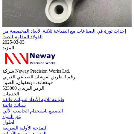
إحداث ثورة في الصناعات مع الطباعة ثلاثية الأبعاد المخصصة من
الفولاذ المقاوم للصدأ
2025-03-03
المزيد
شركة Neway Precision Works Ltd.
رقم 3 طريق لفوشان الصناعي الغربي
فينغغانغ، دونغقوان، الصين
الرمز البريدي 523000
الخدمات
طباعة ثلاثية الأبعاد لسبائك فائقة
سبائك فائقة
التصنيع باستخدام الحاسب الآلي
بثق المواد
الحلول
النمذجة الأولية السريعة
التصنيع وتصنيع الأدوات