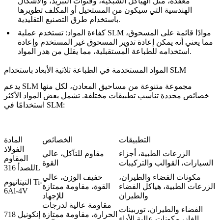
معقدة، مثل الهياكل الشبكية، وقنوات التبريد، والأشكال
الهندسية التي سيكون من المستحيل أو المكلف تطويرها
باستخدام طرق التصنيع التقليدية.
كفاءة المواد
: تستخدم عملية SLM موادًا قائمة على المسحوق،
مما يعني أنه يمكن إعادة تدوير المسحوق غير المستخدم وإعادة
استخدامه للطباعة المستقبلية، مما يقلل من هدر المواد.
المواد المستخدمة في الطباعة ثلاثية الأبعاد باستخدام SLM
يدعم SLM مجموعة متنوعة من مساحيق المعادن، لكل منها
خصائص محددة تناسب تطبيقات مختلفة. تشمل بعض المواد الأكثر
استخدامًا في SLM:
التطبيقات
الخصائص
المادة
الفولاذ
الزرعات الطبية، أجزاء
مقاوم للتآكل، عالي
المقاوم
السيارات، القوالب والتركيبات
القوة
للصدأ 316L
مكونات الفضاء والطيران،
خفيف الوزن، عالي
التيتانيوم Ti-
الزرعات الطبية، هياكل الفضاء
القوة، مقاومة ممتازة
6Al-4V
والطيران
للإجهاد
مقاومة عالية لدرجات
الفضاء والطيران، توربينات
الحرارة، مقاومة ممتازة
إنكونيل 718
الغاز، مكونات عالية الأداء