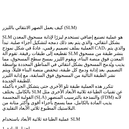
كيف يعمل الصهر الانتقائي بالليزر (SLM)
SLM هو عملية تصنيع إضافي تستخدم ليزرًا لإذابة مسحوق المعدن
بشكل انتقائي، والذي يتم بعد ذلك دمجه لتشكيل أجزاء صلبة. تبدأ
، والذي يتم
نموذج CAD
العملية بملف تصميم رقمي، عادةً في شكل
تقطيعه إلى طبقات رقيقة. تقوم آلة SLM بنشر طبقة من مسحوق
المعدن فوق منصة البناء، ويقوم الليزر بمسح سطح المسحوق، مما
يذيب ويُدمج المسحوق بشكل انتقائي في المناطق المحددة بواسطة
التصميم. بعد إذابة ودمج كل طبقة، تنخفض منصة البناء قليلاً، ويتم
نشر الطبقة التالية من المسحوق فوق السابقة، مع إذابة الليزر
للطبقة الجديدة.
تتكرر هذه العملية طبقة تلو الأخرى حتى يتشكل الجزء بأكمله
بالكامل. يختلف SLM عن تقنيات الطباعة ثلاثية الأبعاد الأخرى مثل
لأنه
النمذجة بالترسيب المنصهر (FDM)
القولبة المجسمة (SLA) و
يذيب المادة بالكامل، مما يسمح بأجزاء أقوى وأكثر متانة من
البلاستيك المطبوع ثلاثي الأبعاد التقليدي.
عملية الطباعة ثلاثية الأبعاد باستخدام SLM
1. اختيار المادة