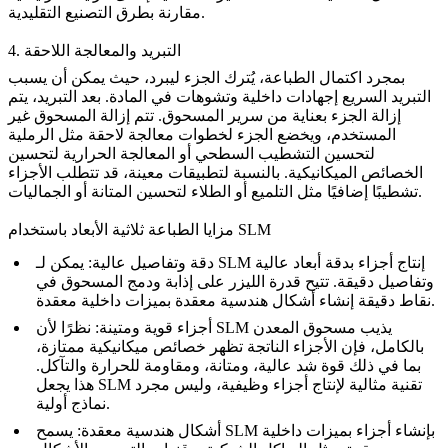
مقارنة بطرق التصنيع التقليدية.
4. التبريد والمعالجة اللاحقة
بمجرد اكتمال الطباعة، يُترك الجزء ليبرد، حيث يمكن أن يسبب
التبريد السريع إجهادات داخلية وتشوهات في المادة. بعد التبريد، يتم
إزالة الجزء بعناية من سرير المسحوق. تتم إزالة المسحوق غير
المستخدم، ويخضع الجزء لخطوات معالجة لاحقة مثل
الرملية
لتحسين التشطيب السطحي أو
المعالجة الحرارية
لتحسين
الخصائص الميكانيكية. بالنسبة لتطبيقات معينة، قد تتطلب الأجزاء
تشطيبًا إضافيًا مثل التلميع أو الطلاء لتحسين المتانة أو الجماليات.
مزايا الطباعة ثلاثية الأبعاد باستخدام SLM
دقة وتفاصيل عالية
: يمكن لـ SLM إنتاج أجزاء بدقة أبعاد عالية
وتفاصيل دقيقة. تتيح قدرة الليزر على إذابة ودمج المسحوق في
نقاط دقيقة إنشاء أشكال هندسية معقدة بميزات داخلية معقدة.
أجزاء قوية ومتينة
: نظرًا لأن SLM يذيب مسحوق المعدن
بالكامل، فإن الأجزاء الناتجة تظهر خصائص ميكانيكية ممتازة،
بما في ذلك قوة شد عالية، ومتانة، ومقاومة للحرارة والتآكل.
هذا يجعل SLM تقنية مثالية لإنتاج أجزاء وظيفية، وليس مجرد
نماذج أولية.
أشكال هندسية معقدة
: يسمح SLM بإنشاء أجزاء بميزات داخلية