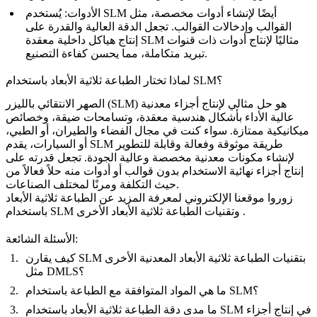
الأدوات
: يُستخدم SLM أيضًا لإنشاء أدوات مخصصة، مثل
القوالب وإدخالات القوالب. تجعل الدقة العالية والقدرة على
إنتاج هياكل داخلية معقدة SLM مثاليًا لإنتاج أدوات ذات قنوات
تبريد متكاملة، مما يحسن كفاءة التصنيع.
لماذا تختار الطباعة ثلاثية الأبعاد باستخدام SLM؟
الصهر الانتقائي بالليزر (SLM) هو حل مثالي لإنتاج أجزاء معدنية
عالية الأداء بأشكال هندسية معقدة، وتسامحات ضيقة، وخصائص
ميكانيكية ممتازة. سواء كنت في مجال
الفضاء والطيران
، أو
الطبي
،
أو
السيارات
، يقدم SLM طريقة موثوقة وفعالة وقابلة للتطوير
لإنشاء مكونات معدنية مخصصة وعالية الجودة. تجعل قدرته على
إنتاج أجزاء نهائية الاستخدام بدون قوالب أو أدوات منه حلاً فعالاً من
حيث التكلفة ومرنًا لمختلف الصناعات.
زوروا موقعنا الإلكتروني لمعرفة المزيد عن الطباعة ثلاثية الأبعاد
.
باستخدام SLM وتقنيات الطباعة ثلاثية الأبعاد الأخرى
الأسئلة الشائعة:
كيف يقارن SLM بتقنيات الطباعة ثلاثية الأبعاد المعدنية الأخرى
مثل DMLS؟
ما هي المواد المتوافقة مع الطباعة باستخدام SLM؟
ما مدى دقة الطباعة ثلاثية الأبعاد باستخدام SLM في إنتاج أجزاء