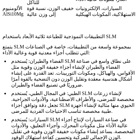
للتآكل
السيارات، الإلكترونيات
خفيف الوزن، نسبة قوة
الألومنيوم
AlSi10Mg
الاستهلاكية، المكونات الهيكلية
إلى وزن عالية
التطبيقات النموذجية للطباعة ثلاثية الأبعاد باستخدام SLM
يتمتع SLM بمجموعة واسعة من التطبيقات، خاصة في الصناعات
التي تتطلب أجزاء معدنية قوية وعالية الأداء:
الفضاء والطيران
: يُستخدم SLM على نطاق واسع في صناعة
الفضاء والطيران لإنشاء أجزاء خفيفة الوزن وقوية مثل
الأقواس، والهياكل، ومكونات التوربينات. تعد القدرة على إنشاء
أشكال هندسية معقدة وتقليل الوزن دون التضحية بالقوة أمرًا
ضروريًا في تصنيع الفضاء والطيران.
الطبي
: في المجال الطبي، يُستخدم SLM لإنشاء زرعات
مخصصة للمرضى، والأطراف الاصطناعية، والأدوات الجراحية.
تجعل دقة وتوافق أجزاء SLM الحيوي منها مثالية لإنشاء أجهزة
طبية مخصصة تناسب الاحتياجات الفردية للمرضى.
السيارات
: يُستخدم SLM في صناعة السيارات لإنتاج أجزاء
عالية الأداء مثل مكونات المحرك، وأجزاء التعليق، والأدوات
المخصصة. يساعد إنشاء مكونات خفيفة الوزن وقوية في تقليل
الوزن الإجمالي للمركبة وتحسين كفاءة استهلاك الوقود.