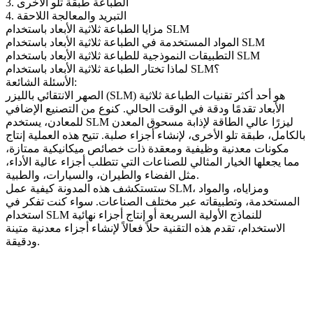
3. الطباعة طبقة تلو الأخرى
4. التبريد والمعالجة اللاحقة
مزايا الطباعة ثلاثية الأبعاد باستخدام SLM
المواد المستخدمة في الطباعة ثلاثية الأبعاد باستخدام SLM
التطبيقات النموذجية للطباعة ثلاثية الأبعاد باستخدام SLM
لماذا تختار الطباعة ثلاثية الأبعاد باستخدام SLM؟
الأسئلة الشائعة:
الصهر الانتقائي بالليزر (SLM) هو أحد أكثر تقنيات الطباعة ثلاثية
الأبعاد تقدمًا ودقة في الوقت الحالي. كنوع من التصنيع الإضافي
للمعادن، يستخدم SLM ليزرًا عالي الطاقة لإذابة مسحوق المعدن
بالكامل، طبقة تلو الأخرى، لإنشاء أجزاء صلبة. تتيح هذه العملية إنتاج
مكونات معدنية وظيفية ومعقدة ذات خصائص ميكانيكية ممتازة،
مما يجعلها الخيار المثالي للصناعات التي تتطلب أجزاء عالية الأداء،
.
مثل
الفضاء والطيران
، و
السيارات
، و
الطبية
ستستكشف هذه المدونة كيفية عمل SLM، ومزاياه، والمواد
المستخدمة، وتطبيقاته عبر مختلف الصناعات. سواء كنت تفكر في
استخدام SLM للنماذج الأولية السريعة أو إنتاج أجزاء نهائية
الاستخدام، تقدم هذه التقنية حلاً فعالاً لإنشاء أجزاء معدنية متينة
ودقيقة.