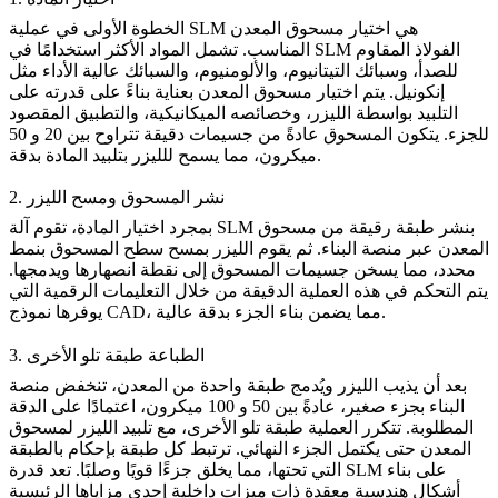
الخطوة الأولى في عملية SLM هي اختيار مسحوق المعدن
الفولاذ المقاوم
المناسب. تشمل المواد الأكثر استخدامًا في SLM
للصدأ
، وسبائك التيتانيوم، والألومنيوم، والسبائك عالية الأداء مثل
إنكونيل. يتم اختيار مسحوق المعدن بعناية بناءً على قدرته على
التلبيد بواسطة الليزر، وخصائصه الميكانيكية، والتطبيق المقصود
للجزء. يتكون المسحوق عادةً من جسيمات دقيقة تتراوح بين 20 و 50
ميكرون، مما يسمح للليزر بتلبيد المادة بدقة.
2. نشر المسحوق ومسح الليزر
بمجرد اختيار المادة، تقوم آلة SLM بنشر طبقة رقيقة من مسحوق
المعدن عبر منصة البناء. ثم يقوم الليزر بمسح سطح المسحوق بنمط
محدد، مما يسخن جسيمات المسحوق إلى نقطة انصهارها ويدمجها.
يتم التحكم في هذه العملية الدقيقة من خلال التعليمات الرقمية التي
، مما يضمن بناء الجزء بدقة عالية.
نموذج CAD
يوفرها
3. الطباعة طبقة تلو الأخرى
بعد أن يذيب الليزر ويُدمج طبقة واحدة من المعدن، تنخفض منصة
البناء بجزء صغير، عادةً بين 50 و 100 ميكرون، اعتمادًا على الدقة
المطلوبة. تتكرر العملية طبقة تلو الأخرى، مع تلبيد الليزر لمسحوق
المعدن حتى يكتمل الجزء النهائي. ترتبط كل طبقة بإحكام بالطبقة
التي تحتها، مما يخلق جزءًا قويًا وصلبًا. تعد قدرة SLM على بناء
أشكال هندسية معقدة ذات ميزات داخلية إحدى مزاياها الرئيسية