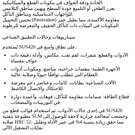
الحادة ودقة الحواف في مكونات القطع والميكانيكية.
يعزز
الطحن أو التلميع
جودة السطح ويهيئ مناطق التلامس
للواجهات الديناميكية ومناطق التآكل.
مقاومة الأكسدة، مما يطيل عمر
التخميل (Passivation)
يحسن
المكونات في البيئات ذات التآكل الخفيف والمعرضة للرطوبة.
سيناريوهات وحالات التطبيق الصناعي
يُستخدم SUS420 على نطاق واسع في:
الأدوات والقطع:
شفرات، لقم ثقب، مكابس، وأدلة دقيقة ذات
حواف مقساة.
الأجهزة الطبية:
مقصات جراحية، مباضع، ومكونات أدوات
العظام التي تتطلب توافقًا حيويًا وصلابة عالية.
الآلات الصناعية:
بطانات، كامات، وعناصر دعم معرضة
للاحتكاك والاتصال الكاشط.
قطاع الطاقة:
صمامات مقاومة للتآكل، فوهات، وأعمدة دوارة
في التوربينات والمضخات.
في إحدى حالات الأدوات، تم استخدام قوالب قطع من SUS420
مطبوعة بتقنية SLM وخضعت لمعالجة حرارية لاحقة للوصول إلى
صلابة HRC 52، مما حقق زيادة بنسبة 4% في عمر الأداة وتقليل
نفايات التشغيل الآلي.