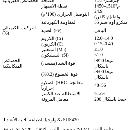
7.75 جم/سم³
الكثافة
الخصائص الفيزيائية
1450–1510°م
نقطة الانصهار
24.9
التوصيل الحراري (100°م)
واط/(م·كلفن)
55 ميكرو أوم·سم
المقاومة الكهربائية
التركيب الكيميائي
الباقي
الحديد (Fe)
(%)
12.0–14.0
الكروم (Cr)
0.15–0.40
الكربون (C)
≤1.0
المنغنيز (Mn)
≤1.0
السيليكون (Si)
≥850 ميجا
الخصائص
قوة الشد (مقسى)
باسكال
الميكانيكية
≥600 ميجا
قوة الخضوع (0.2%)
باسكال
الصلابة (HRC، معالجة
48–56
حرارياً)
≥12%
الاستطالة عند الكسر
200 جيجا باسكال
معامل المرونة
تكنولوجيا الطباعة ثلاثية الأبعاد لـ SUS420
يتوافق SUS420 مع صهر الليزر الانتقائي (SLM)، وتلبيد الليزر