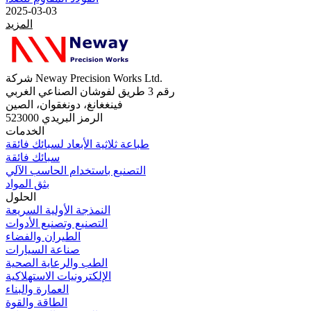
2025-03-03
المزيد
شركة Neway Precision Works Ltd.
رقم 3 طريق لفوشان الصناعي الغربي
فينغغانغ، دونغقوان، الصين
الرمز البريدي 523000
الخدمات
طباعة ثلاثية الأبعاد لسبائك فائقة
سبائك فائقة
التصنيع باستخدام الحاسب الآلي
بثق المواد
الحلول
النمذجة الأولية السريعة
التصنيع وتصنيع الأدوات
الطيران والفضاء
صناعة السيارات
الطب والرعاية الصحية
الإلكترونيات الاستهلاكية
العمارة والبناء
الطاقة والقوة