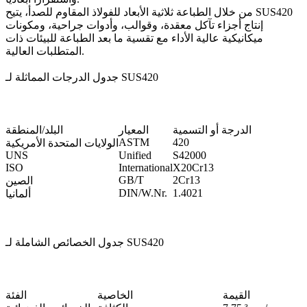
من خلال
الطباعة ثلاثية الأبعاد للفولاذ المقاوم للصدأ
، يتيح SUS420
إنتاج أجزاء تآكل معقدة، وقوالب، وأدوات جراحية، ومكونات
ميكانيكية عالية الأداء مع تقسية ما بعد الطباعة للبيئات ذات
المتطلبات العالية.
جدول الدرجات المماثلة لـ SUS420
الدرجة أو التسمية
المعيار
البلد/المنطقة
ASTM
420
الولايات المتحدة الأمريكية
UNS
Unified
S42000
ISO
International
X20Cr13
GB/T
2Cr13
الصين
DIN/W.Nr.
1.4021
ألمانيا
جدول الخصائص الشاملة لـ SUS420
القيمة
الخاصية
الفئة