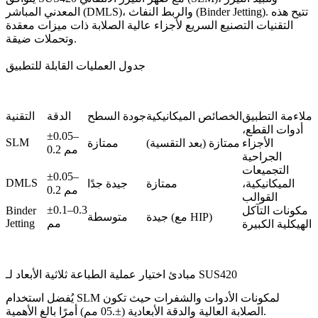
المعدني المباشر (DMLS)، والربط النفاث (Binder Jetting). تتيح هذه
التقنيات التصنيع السريع لأجزاء عالية الصلابة ذات ميزات معقدة
وتحملات ضيقة.
جدول العمليات القابلة للتطبيق
ملاءمة التطبيق
الخصائص الميكانيكية
جودة السطح
الدقة
التقنية
أدوات القطع،
±0.05–
SLM
الأجزاء
ممتازة (بعد التقسية)
ممتازة
0.2 مم
الجراحية
التجميعات
±0.05–
DMLS
الميكانيكية،
ممتازة
جيدة جدًا
0.2 مم
القوالب
±0.1–0.3
مكونات التآكل
Binder
جيدة (مع HIP)
متوسطة
مم
Jetting
الهيكلية الكبيرة
مبادئ اختيار عملية الطباعة ثلاثية الأبعاد لـ SUS420
لمكونات الأدوات والشفرات حيث تكون
SLM
يُفضل استخدام
الصلابة العالية والدقة الأبعادية (±.05 مم) أمرًا بالغ الأهمية.