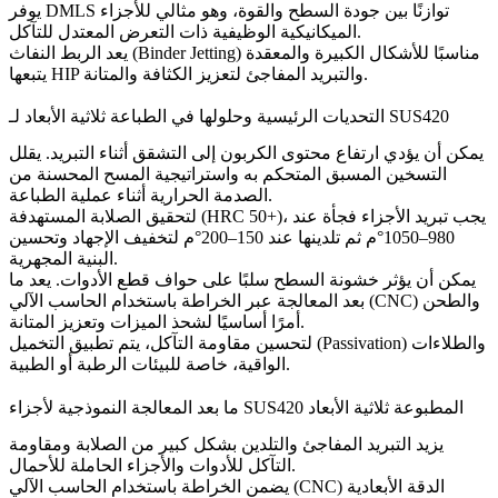
توازنًا بين جودة السطح والقوة، وهو مثالي للأجزاء
DMLS
يوفر
الميكانيكية الوظيفية ذات التعرض المعتدل للتآكل.
مناسبًا للأشكال الكبيرة والمعقدة
الربط النفاث (Binder Jetting)
يعد
والتبريد المفاجئ لتعزيز الكثافة والمتانة.
HIP
يتبعها
التحديات الرئيسية وحلولها في الطباعة ثلاثية الأبعاد لـ SUS420
يمكن أن يؤدي ارتفاع محتوى الكربون إلى التشقق أثناء التبريد. يقلل
التسخين المسبق المتحكم به واستراتيجية المسح المحسنة من
الصدمة الحرارية أثناء عملية الطباعة.
لتحقيق الصلابة المستهدفة (HRC 50+)، يجب تبريد الأجزاء فجأة عند
980–1050°م ثم تلدينها عند 150–200°م لتخفيف الإجهاد وتحسين
البنية المجهرية.
يمكن أن يؤثر خشونة السطح سلبًا على حواف قطع الأدوات. يعد ما
و
الطحن
الخراطة باستخدام الحاسب الآلي (CNC)
بعد المعالجة عبر
أمرًا أساسيًا لشحذ الميزات وتعزيز المتانة.
والطلاءات
التخميل (Passivation)
لتحسين مقاومة التآكل، يتم تطبيق
الواقية، خاصة للبيئات الرطبة أو الطبية.
ما بعد المعالجة النموذجية لأجزاء SUS420 المطبوعة ثلاثية الأبعاد
يزيد
التبريد المفاجئ والتلدين
بشكل كبير من الصلابة ومقاومة
التآكل للأدوات والأجزاء الحاملة للأحمال.
الدقة الأبعادية
الخراطة باستخدام الحاسب الآلي (CNC)
يضمن