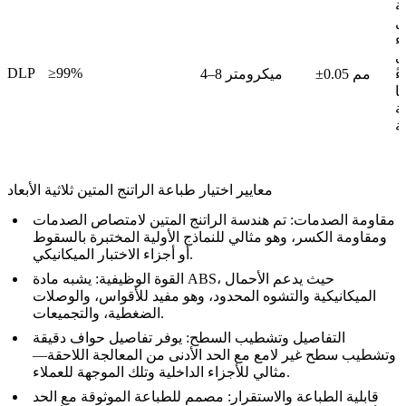
ة
ل
ء
ي
DLP
≥99%
ً
±0.05 مم
4–8 ميكرومتر
ًا
ة
ية
معايير اختيار طباعة الراتنج المتين ثلاثية الأبعاد
مقاومة الصدمات:
تم هندسة الراتنج المتين لامتصاص الصدمات
ومقاومة الكسر، وهو مثالي للنماذج الأولية المختبرة بالسقوط
أو أجزاء الاختبار الميكانيكي.
القوة الوظيفية:
يشبه مادة ABS، حيث يدعم الأحمال
الميكانيكية والتشوه المحدود، وهو مفيد للأقواس، والوصلات
الضغطية، والتجميعات.
التفاصيل وتشطيب السطح:
يوفر تفاصيل حواف دقيقة
وتشطيب سطح غير لامع مع الحد الأدنى من المعالجة اللاحقة—
مثالي للأجزاء الداخلية وتلك الموجهة للعملاء.
قابلية الطباعة والاستقرار:
مصمم للطباعة الموثوقة مع الحد