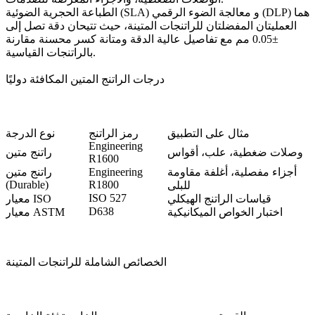
هما
معالجة الضوء الرقمي (DLP)
و
الطباعة الحجرية الضوئية (SLA)
العمليتان المفضلتان للراتنجات المتينة، حيث تتيحان دقة تصل إلى
±0.05 مم مع تفاصيل عالية الدقة ومتانة كسر محسنة مقارنة
بالراتنجات القياسية.
درجات الراتنج المتين المكافئة دوليًا
مثال على التطبيق
رمز الراتنج
نوع الدرجة
Engineering
وصلات ضغطية، علب، أقواس
راتنج متين
R1600
أجزاء مفصلية، أغلفة مقاومة
Engineering
راتنج متين
(Durable)
R1800
للبلى
ISO 527
قياسات الراتنج الهيكلي
معيار ISO
D638
اختبار الخواص الميكانيكية
معيار ASTM
الخصائص الشاملة للراتنجات المتينة