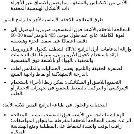
الأدنى من الانكماش والتشقق، مما يضمن الاتساق عبر الأجزاء
ذات الأشكال الهندسية المعقدة.
طرق المعالجة اللاحقة الأساسية لأجزاء الراتنج المتين
المعالجة اللاحقة بالأشعة فوق البنفسجية
: ضرورية للوصول إلى
القوة الكاملة؛ عالج عند طول موجي 405 نانومتر لمدة 30–60
دقيقة اعتمادًا على سمك الجزء وهندسته.
الشطف بكحول الأيزوبروبيل (IPA) وإزالة الدعامات
: أزل الراتنج
الزائد باستخدام كحول الأيزوبروبيل، متبوعًا بفك الدعامات
والتجفيف بالهواء أو بالأشعة فوق البنفسجية.
الصنفرة الخفيفة والتلميع
: يحسن الجماليات والملمس لعلب
الدرجة الاستهلاكية أو نقاط واجهة المنتج.
التجميع اللاصق أو الميكانيكي
: يمكن ربط الأجزاء باستخدام
الإيبوكسي أو التركيب بالضغط للتجميع في تجهيزات الاختبار أو
العلب.
التحديات والحلول في طباعة الراتنج المتين ثلاثية الأبعاد
الهشاشة الناتجة عن الأشعة فوق البنفسجية بسبب المعالجة
الزائدة:
تجنب المعالجة اللاحقة المفرطة بما يتجاوز المواصفات؛
راقب الوقت والشدة للحفاظ على المطيلية ومنع الهشاشة
المبكرة.