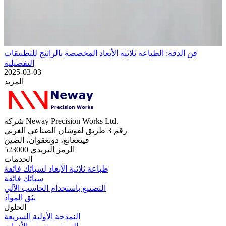
فن الدقة: الطباعة ثلاثية الأبعاد المخصصة بالراتنج للتطبيقات
التفصيلية
2025-03-03
المزيد
شركة Neway Precision Works Ltd.
رقم 3 طريق لفوشان الصناعي الغربي
فينغغانغ، دونغقوان، الصين
الرمز البريدي 523000
الخدمات
طباعة ثلاثية الأبعاد لسبائك فائقة
سبائك فائقة
التصنيع باستخدام الحاسب الآلي
بثق المواد
الحلول
النمذجة الأولية السريعة