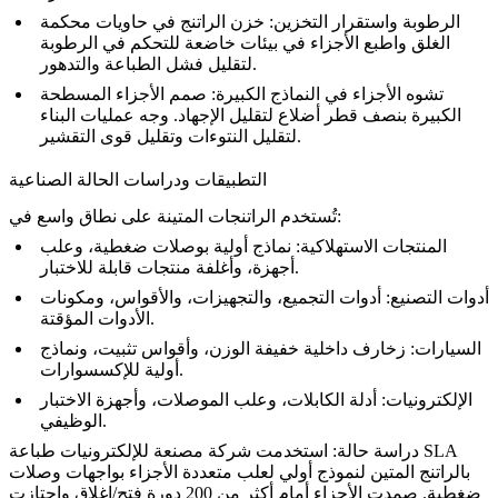
الرطوبة واستقرار التخزين:
خزن الراتنج في حاويات محكمة
الغلق واطبع الأجزاء في بيئات خاضعة للتحكم في الرطوبة
لتقليل فشل الطباعة والتدهور.
تشوه الأجزاء في النماذج الكبيرة:
صمم الأجزاء المسطحة
الكبيرة بنصف قطر أضلاع لتقليل الإجهاد. وجه عمليات البناء
لتقليل النتوءات وتقليل قوى التقشير.
التطبيقات ودراسات الحالة الصناعية
تُستخدم الراتنجات المتينة على نطاق واسع في:
المنتجات الاستهلاكية:
نماذج أولية بوصلات ضغطية، وعلب
أجهزة، وأغلفة منتجات قابلة للاختبار.
أدوات التصنيع:
أدوات التجميع، والتجهيزات، والأقواس، ومكونات
الأدوات المؤقتة.
السيارات:
زخارف داخلية خفيفة الوزن، وأقواس تثبيت، ونماذج
أولية للإكسسوارات.
الإلكترونيات:
أدلة الكابلات، وعلب الموصلات، وأجهزة الاختبار
الوظيفي.
دراسة حالة:
استخدمت شركة مصنعة للإلكترونيات طباعة SLA
بالراتنج المتين لنموذج أولي لعلب متعددة الأجزاء بواجهات وصلات
ضغطية. صمدت الأجزاء أمام أكثر من 200 دورة فتح/إغلاق واجتازت