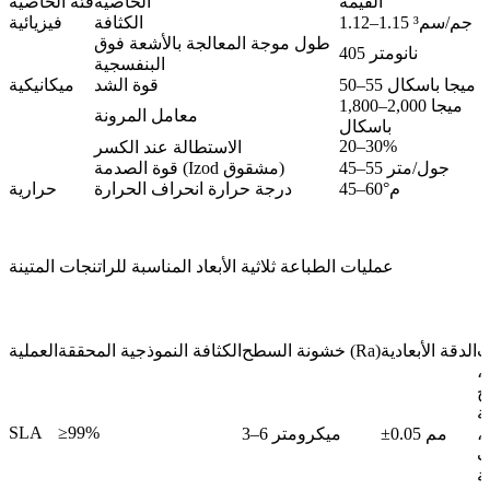
القيمة
الخاصية
فئة الخاصية
1.12–1.15 جم/سم³
الكثافة
فيزيائية
طول موجة المعالجة بالأشعة فوق
405 نانومتر
البنفسجية
50–55 ميجا باسكال
قوة الشد
ميكانيكية
1,800–2,000 ميجا
معامل المرونة
باسكال
20–30%
الاستطالة عند الكسر
45–55 جول/متر
قوة الصدمة (Izod مشقوق)
45–60°م
درجة حرارة انحراف الحرارة
حرارية
عمليات الطباعة ثلاثية الأبعاد المناسبة للراتنجات المتينة
ت
الدقة الأبعادية
خشونة السطح (Ra)
الكثافة النموذجية المحققة
العملية
،
ج
ة
SLA
≥99%
،
±0.05 مم
3–6 ميكرومتر
ت
ة