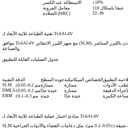
≥10%
الاستطالة عند الكسر
110 جيجا باسكال
معامل المرونة
32–36
الصلادة (HRC)
تقنية الطباعة ثلاثية الأبعاد لـ Ti-6Al-4V
يتوافق Ti-6Al-4V مع صهر الليزر الانتقائي (SLM)، وتلبيد المعادن بالليزر المباشر (DMLS)، وصهر الحزمة الإلكترونية (EBM)، وجميعها تنتج أجزاء عالية الجودة تحمل الأحمال لاستخدامات الفضاء والطب
والصناعة.
جدول العمليات القابلة للتطبيق
اءمة التطبيق
الخصائص الميكانيكية
جودة السطح
الدقة
التقنية
SLM
لطب، الأدوات
ممتازة
ممتازة
±0.05–0.2 مم
DMLS
لأجزاء الدقيقة
ممتازة
جيدة جدًا
±0.05–0.2 مم
EBM
ناعة الكبيرة
جيدة جدًا
جيدة
±0.1–0.3 مم
مبادئ اختيار عملية الطباعة ثلاثية الأبعاد لـ Ti-6Al-4V
SLM