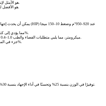
هو الأمثل لإنتاج النماذج الأولية الوظيفية، والأشكال الهندسية المعقدة، والأجزاء ذات الدرجة الطبية ذات الأداء الميكانيكي القوي والتفاصيل الدقيقة.
هو الأفضل للمكونات الهيكلية الكبيرة، حيث يوفر تحكمًا ممتازًا في البنية المجهرية ومعدلات بناء عالية للتطبيقات التي تتطلب ظروفًا حرارية قاسية.
عند 920–950°م وضغط 10–150 ميجا
الضغط المتساوي الحرارة الساخن (HIP)
يمكن أن يحدث إجهاد
يتم تقليل المسامية باستخدام معاملات ليزر مضبوطة (250–400 واط، سرعة مسح 600–1000 مم/ث)، تليها عملية HIP، مما يؤدي إلى كثافة أجزاء تتجاوز 99.9%.
بتنقية الأسطح إلى Ra 0.4–1.0 ميكرومتر، مما يلبي متطلبات الفضاء والطب.
التحكم البيئي أمر حاسم لمنع امتصاص الأكسجين—يجب معالجة المسحوق في ظروف تكون فيها نسبة O₂ < 200 جزء في المليون والرطوبة النسبية < 5%.
في تطبيق حديث للفضاء، حققت دعامات Ti-6Al-4V المبنية بتقنية SLM توفيرًا في الوزن بنسبة 25% وتحسنًا في أداء الإجهاد بنسبة 30% مقارنة بالبدائل المشغولة، مما سرّع عملية الاعتماد وخفض التكلفة.