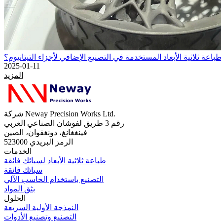
باعة ثلاثية الأبعاد المستخدمة في التصنيع الإضافي لأجزاء التيتانيوم؟
2025-01-11
المزيد
شركة Neway Precision Works Ltd.
رقم 3 طريق لفوشان الصناعي الغربي
فينغغانغ، دونغقوان، الصين
الرمز البريدي 523000
الخدمات
طباعة ثلاثية الأبعاد لسبائك فائقة
سبائك فائقة
التصنيع باستخدام الحاسب الآلي
بثق المواد
الحلول
النمذجة الأولية السريعة
التصنيع وتصنيع الأدوات