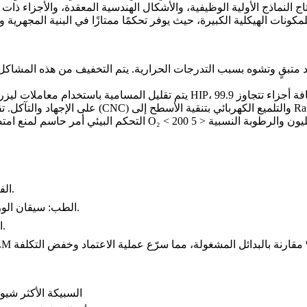
 متبقٍ وتشوه بسبب التدرجات الحرارية. يتم التخفيف من هذه المشاك
و
التلميع الكهربائي
التشغيل الآلي بالحاسب (CNC)
تؤثر خشونة السطح (Ra 8–15 ميكرومتر) على الإجهاد والت
الدعامات، الهياكل، أنظمة القنوات، وأجزاء الأقمار الصناعية.
الف
سيقان الورك، صفائح علاج الصدمات، دعامات الأسنان، والغرسات العظمية.
الطب:
الأدوات، الصمامات، والمكونات الهيكلية المقاومة للتآكل.
ا
ما الذي يجعل Ti-6Al-4V (الدرجة 5)