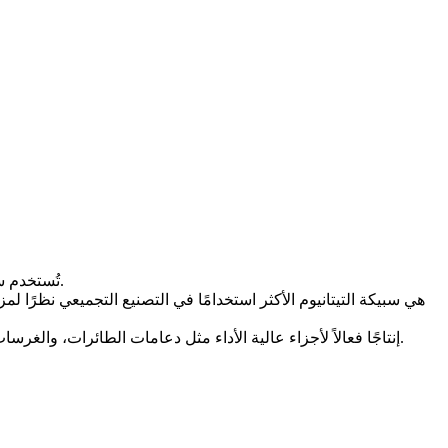
تُستخدم سبائك التيتانيوم عالية القوة على نطاق واسع في الطباعة ثلاثية الأبعاد لتطبيقات الفضاء والطب والصناعة التي تتطلب المتانة ومقاومة التآكل.
، يتيح Ti-6Al-4V إنتاجًا فعالاً لأجزاء عالية الأداء مثل دعامات الطائرات، والغرسات العظمية، والمكونات الهيكلية خفيفة الوزن، مما يوفر الدقة والنزاهة الميكانيكية معًا.