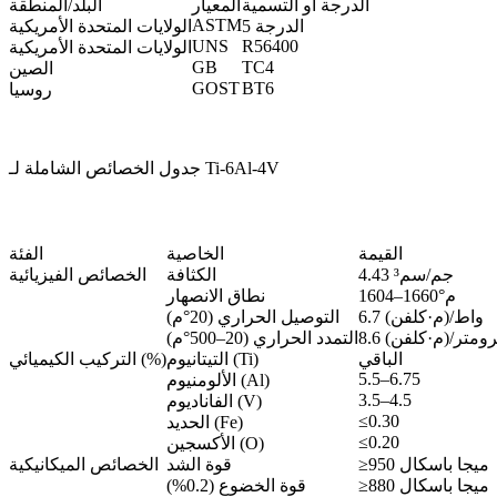
الدرجة أو التسمية
المعيار
البلد/المنطقة
ASTM
الدرجة 5
الولايات المتحدة الأمريكية
UNS
R56400
الولايات المتحدة الأمريكية
GB
TC4
الصين
GOST
BT6
روسيا
جدول الخصائص الشاملة لـ Ti-6Al-4V
القيمة
الخاصية
الفئة
4.43 جم/سم³
الكثافة
الخصائص الفيزيائية
1604–1660°م
نطاق الانصهار
6.7 واط/(م·كلفن)
التوصيل الحراري (20°م)
يكرومتر/(م·كلفن)
التمدد الحراري (20–500°م)
الباقي
التيتانيوم (Ti)
التركيب الكيميائي (%)
5.5–6.75
الألومنيوم (Al)
3.5–4.5
الفاناديوم (V)
≤0.30
الحديد (Fe)
≤0.20
الأكسجين (O)
≥950 ميجا باسكال
قوة الشد
الخصائص الميكانيكية
≥880 ميجا باسكال
قوة الخضوع (0.2%)