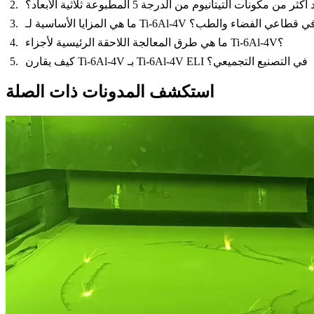
كونات التيتانيوم من الدرجة 5 المطبوعة ثلاثية الأبعاد؟
ا هي المزايا الأساسية لـ Ti-6Al-4V في قطاعي الفضاء والطب؟
ما هي طرق المعالجة اللاحقة الرئيسية لأجزاء Ti-6Al-4V؟
كيف يقارن Ti-6Al-4V بـ Ti-6Al-4V ELI في التصنيع التجميعي؟
استكشف المدونات ذات الصلة