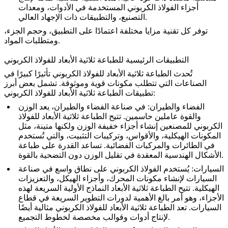
أجزاء الفولاذ الكربوني المستخدمة في
الأدوات
، ومعدات
التصنيع، والتطبيقات ذات الإجهاد العالي.
توفر كل تقنية مزايا مختلفة اعتمادًا على التطبيق، وحجم الجزء،
ومتطلبات المواد.
التطبيقات الرئيسية للطباعة ثلاثية الأبعاد للفولاذ الكربوني
تُحدث الطباعة ثلاثية الأبعاد للفولاذ الكربوني تأثيرًا كبيرًا في
الصناعات التي تتطلب مكونات قوية وموثوقة. تشمل بعض أبرز
تطبيقات الطباعة ثلاثية الأبعاد للفولاذ الكربوني:
الفضاء والطيران
: في صناعة الفضاء والطيران، يعد الوزن
والقوة عاملين حاسمين. تتيح الطباعة ثلاثية الأبعاد للفولاذ
الكربوني للمصنعين إنشاء أجزاء خفيفة الوزن ولكنها متينة، مثل
المكونات الهيكلية، والأقواس، وتركيبات التثبيت، والتي تُستخدم
في الطائرات والمركبات الفضائية. تساعد القدرة على طباعة
الأشكال الهندسية المعقدة في تقليل الوزن دون التضحية بالقوة.
السيارات
: يُستخدم الفولاذ الكربوني على نطاق واسع في صناعة
السيارات لإنشاء مكونات المحرك، وأجزاء الهيكل، والتعزيزات
الهيكلية. تتيح الطباعة ثلاثية الأبعاد النماذج الأولية السريعة لهذه
الأجزاء، وهو أمر بالغ الأهمية لدورات التطوير السريعة في قطاع
السيارات. تعد الطباعة ثلاثية الأبعاد للفولاذ الكربوني مثالية أيضًا
لإنتاج أدوات وقوالب مخصصة لخطوط التجميع.