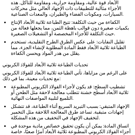
الأبعاد قوة عالية، ومقاومة حرارية، ومقاومة للتآكل. هذه
الأجزاء مثالية للتطبيقات ذات الإجهاد العالي مثل محركات
السيارات، ومكونات الفضاء والطيران، والمعدات الصناعية.
الكفاءة من حيث التكلفة
: تتيح الطباعة ثلاثية الأبعاد الإنتاج
بكميات صغيرة دون قوالب باهظة الثمن، مما يجعلها فعالة من
حيث التكلفة للأجزاء المخصصة أو التشغيلات الصغيرة.
تقليل النفايات
: على عكس الطرق الطرح التقليدية، تستخدم
الطباعة ثلاثية الأبعاد فقط المادة المطلوبة لإنشاء الجزء، مما
يقلل من هدر المواد ويحسن الكفاءة.
تحديات الطباعة ثلاثية الأبعاد للفولاذ الكربوني
على الرغم من مزاياها، تأتي الطباعة ثلاثية الأبعاد للفولاذ الكربوني
مع تحديات معينة، بما في ذلك:
تشطيب السطح
: قد يكون لأجزاء الفولاذ الكربوني المطبوعة
ثلاثية الأبعاد أسطح خشنة تتطلب معالجة لاحقة مثل الطحن أو
التلميع لتلبية المواصفات النهائية.
الإجهاد المتبقي
: بسبب التبريد السريع أثناء الطباعة، قد تتشكل
إجهادات متبقية. تساعد طرق المعالجة اللاحقة مثل التخمير
لتخفيف الإجهاد في التخفيف من هذه المشكلة.
اتساق المادة
: يمكن أن يكون تحقيق خصائص مادية موحدة في
أجزاء الفولاذ الكربوني المطبوعة ثلاثية الأبعاد أمرًا صعبًا، خاصة