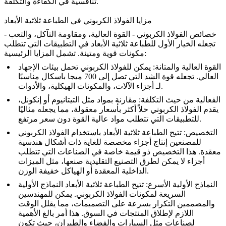
تنافسية في الكفاءة والتكلفة.
مزايا الفولاذ الكربوني في الطباعة ثلاثية الأبعاد
خصائص الفولاذ الكربوني - القوة العالية، ومقاومة التآكل، والتعب -
تجعله الخيار الأول للطباعة ثلاثية الأبعاد في التطبيقات التي تتطلب
مكونات قوية ومتينة. تشمل المزايا الرئيسية:
القوة العالية والمتانة
: يمكن للفولاذ الكربوني تحمل بيئات الإجهاد
العالي. تجعله قوة الشد التي تصل إلى 700 ميجا باسكال مناسبًا
.
لـ
أجزاء الآلات
، و
المكونات الهيكلية
، و
الأدوات
الفعالية من حيث التكلفة
: مقارنة بمواد مثل التيتانيوم أو إنكونل،
يقدم الفولاذ الكربوني حلاً أكثر بأسعار معقولة، مما يجعله مثاليًا
للتطبيقات التي تتطلب مواد عالية القوة دون سعر مرتفع.
التخصيص
: تتيح الطباعة ثلاثية الأبعاد باستخدام الفولاذ الكربوني
للمصنعين إنتاج أجزاء مخصصة للغاية ذات أشكال هندسية
معقدة. هذا التخصيص ذو قيمة خاصة في الصناعات التي تتطلب
أجزاء لا يمكن لطرق التصنيع التقليدية صنعها، مثل الميزات
الداخلية المعقدة أو الهياكل خفيفة الوزن.
النماذج الأولية الأسرع
: تتيح الطباعة ثلاثية الأبعاد النماذج الأولية
السريعة لمكونات الفولاذ الكربوني. يمكن للمهندسين
والمصممين التكرار بسرعة على التصميمات، مما يقلل الوقت
اللازم لإطلاق المنتجات في السوق. هذا أمر بالغ الأهمية
لصناعات مثل
السيارات
و
الفضاء والطيران
، حيث تكون