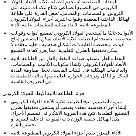
المعدات الصناعية
: تُستخدم الطباعة ثلاثية الأبعاد للفولاذ
الكربوني في التصنيع الصناعي لإنتاج مكونات متينة مثل
التروس، والصمامات، والمحامل. تجعل القدرة على طباعة
الهياكل الداخلية المعقدة وقنوات التبريد أجزاء الفولاذ الكربوني
المطبوعة ثلاثية الأبعاد مثالية للتطبيقات عالية الأداء.
الأدوات
: غالبًا ما يُستخدم الفولاذ الكربوني لتصنيع أدوات وقوالب
مخصصة. باستخدام الطباعة ثلاثية الأبعاد، يمكن للمصنعين إنتاج
أدوات متخصصة للغاية ذات أشكال هندسية داخلية معقدة لا
يمكن تحقيقها بالطرق التقليدية، مما يعزز كفاءة التصنيع.
النفط والغاز
: تستفيد صناعة النفط والغاز من الطباعة ثلاثية
الأبعاد للفولاذ الكربوني لإنشاء مكونات الأنابيب، والصمامات،
والدعامات الهيكلية في البيئات القاسية. تجعل مقاومة المادة
للتآكل والتآكل ودرجات الحرارة العالية منها مثالية للتطبيقات
في الظروف القاسية.
فوائد الطباعة ثلاثية الأبعاد للفولاذ الكربوني
مرونة التصميم
: تتيح الطباعة ثلاثية الأبعاد للفولاذ الكربوني
إنشاء أجزاء هندسية معقدة يصعب أو يستحيل تحقيقها بطرق
التصنيع التقليدية. تتيح هذه المرونة الابتكار في تصميم الأجزاء،
مثل الهياكل خفيفة الوزن ذات القنوات الداخلية للتبريد أو
تحسين القوة.
الأداء المعزز
: تقدم أجزاء الفولاذ الكربوني المطبوعة ثلاثية