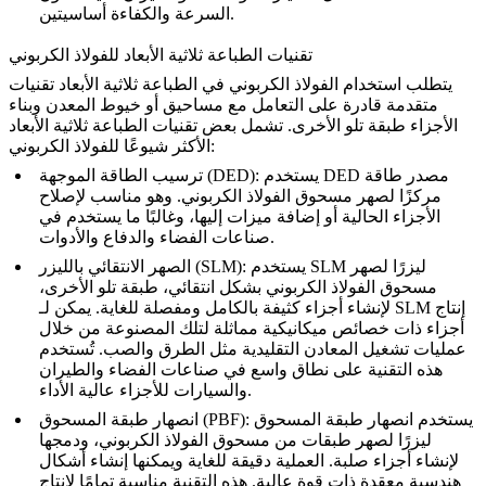
السرعة والكفاءة أساسيتين.
تقنيات الطباعة ثلاثية الأبعاد للفولاذ الكربوني
يتطلب استخدام الفولاذ الكربوني في الطباعة ثلاثية الأبعاد تقنيات
متقدمة قادرة على التعامل مع مساحيق أو خيوط المعدن وبناء
الأجزاء طبقة تلو الأخرى. تشمل بعض تقنيات الطباعة ثلاثية الأبعاد
الأكثر شيوعًا للفولاذ الكربوني:
: يستخدم DED مصدر طاقة
ترسيب الطاقة الموجهة (DED)
مركزًا لصهر مسحوق الفولاذ الكربوني. وهو مناسب لإصلاح
الأجزاء الحالية أو إضافة ميزات إليها، وغالبًا ما يستخدم في
صناعات الفضاء والدفاع والأدوات.
: يستخدم SLM ليزرًا لصهر
الصهر الانتقائي بالليزر (SLM)
مسحوق الفولاذ الكربوني بشكل انتقائي، طبقة تلو الأخرى،
لإنشاء أجزاء كثيفة بالكامل ومفصلة للغاية. يمكن لـ SLM إنتاج
أجزاء ذات خصائص ميكانيكية مماثلة لتلك المصنوعة من خلال
عمليات تشغيل المعادن التقليدية مثل الطرق والصب. تُستخدم
هذه التقنية على نطاق واسع في صناعات الفضاء والطيران
والسيارات للأجزاء عالية الأداء.
: يستخدم انصهار طبقة المسحوق
انصهار طبقة المسحوق (PBF)
ليزرًا لصهر طبقات من مسحوق الفولاذ الكربوني، ودمجها
لإنشاء أجزاء صلبة. العملية دقيقة للغاية ويمكنها إنشاء أشكال
هندسية معقدة ذات قوة عالية. هذه التقنية مناسبة تمامًا لإنتاج