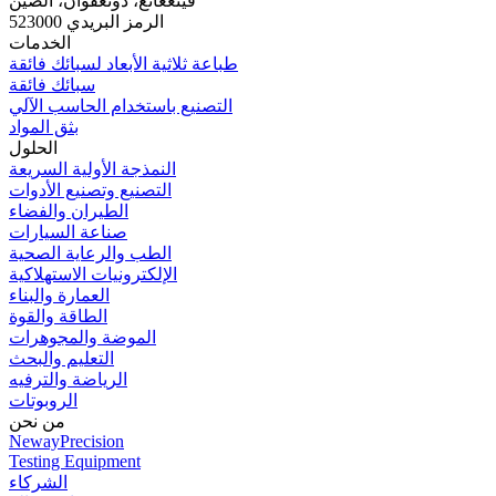
فينغغانغ، دونغقوان، الصين
الرمز البريدي 523000
الخدمات
طباعة ثلاثية الأبعاد لسبائك فائقة
سبائك فائقة
التصنيع باستخدام الحاسب الآلي
بثق المواد
الحلول
النمذجة الأولية السريعة
التصنيع وتصنيع الأدوات
الطيران والفضاء
صناعة السيارات
الطب والرعاية الصحية
الإلكترونيات الاستهلاكية
العمارة والبناء
الطاقة والقوة
الموضة والمجوهرات
التعليم والبحث
الرياضة والترفيه
الروبوتات
من نحن
NewayPrecision
Testing Equipment
الشركاء