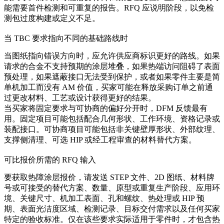
能需要首件检测和可重复的报告。RFQ 应说明阶段，以免检
测包过度构建或定义不足。
当 TBC 要求指向不同的基础路线时
当图纸指向错误方向时，应允许供应商标识更好的路线。如果
请求的合金不支持预期的涂层堆叠，如果热端访问阻碍了表面
预处理，如果遮蔽接口无法受到保护，或者如果零件主要是简
单机加工而没有 AM 价值，买家可能在释放采购订单之前通
过更改材料、工艺或设计获得更好的结果。
当买家将固定要求与可协商的偏好分开时，DFM 反馈最有
用。固定项目可能包括配合几何形状、工作环境、资格记录或
装配接口。可协商项目可能包括非关键壁厚形状、外部纹理、
支撑侧清理、可选 HIP 或经工程审查的材料替代方案。
可比报价所需的 RFQ 输入
要获取热障涂层报价，请发送 STEP 文件、2D 图纸、材料牌
号或可接受的替代方案、数量、原型或重复生产阶段、应用环
境、关键尺寸、机加工表面、孔和螺纹、热处理或 HIP 预
期、表面光洁度区域、检测记录、目标交付需求以及任何买家
特定的验收标准。仅在该些要求实际适用于零件时，才包含热