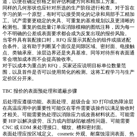
道，以便在确定价格之前评估构建方向和精加工方案。
同样的几何形状也应针对所选的生产阶段进行检查。对于旨在
学习的第一个原型，有时可以接受简化的记录和局部手工精加
工。试产需要更稳定的夹具、可重复的基准规划以及更清晰的
检测包。重复的低批量订单应消除模糊的图纸注释，因为每一
个不明确的公差或表面要求都会成为反复出现的报价风险。
当零件具有装配接口时，RFQ 应显示其配合的组件或描述配
合条件。这有助于判断某个面仅是间隙区域、密封面、电接触
点、类轴承座、涂层边界还是夹具基准。同等对待所有表面通
常会增加成本而不会提高验收率。
对于以成本为重点的 RFQ，买家还应说明目标单位数量范
围，以及首件是否可以使用简化的检测。这将工程学习与生产
定价区分开来。
TBC 报价的表面预处理和遮蔽步骤
后处理应遵循功能。
表面处理
、
超级合金 3D 打印
或
热障涂层
在高温应用中的重要性
可能仅在零件需要该操作以满足验收时
才相关。可能需要热处理以消除应力或改善材料状态。可能需
要 HIP 以解决疲劳、压力或内部缺陷敏感性问题。可能需要
CNC 或 EDM 来处理接口、螺纹、槽和密封面。
表面处理应按区域定义。 cosmetic 外观、耐腐蚀湿润表面、热