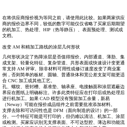
在将供应商报价视为等同之前，请使用此比较。如果两家供应
商的报价边界不同，较低的数字可能仅仅省略了买家后期期望
的机加工、热处理、HIP（热等静压）、表面预处理、测试或
文档。
改变 AM 和精加工路线的涂层几何形状
几何形状决定了热障涂层是否值得报价。内部通道、薄肋、集
成支架、轻量化特征、复杂管道、共形表面或快速设计变更通
常支持 AM 评审。除非材料可用性或修订速度改变了商业案
例，否则简单的板材、圆轴、普通块体和宽公差支架可能更适
合 CNC 加工或其他工艺。
孔、螺纹、密封槽、基准垫、轴承座、电接触面和涂层遮蔽边
界应在图纸上明确标注。许多此类特征应在打印后或热处理后
进行机加工。如果 CAD 模型没有预留加工余量，新易
（Neway）可能在报价成品组件之前需要批准添加材料。
支撑去除和可访问性也是 DFM（面向制造的设计）的一部
分。一个特征可能是可打印的，但仍难以清洁、机加工、涂层
或检测。买家应识别无支撑表面、不可达型腔、薄边和功能流