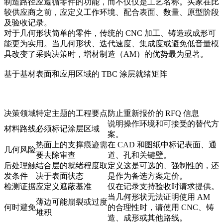
制造路径应遵循零件的功能，而不仅仅是工艺名称。买家在比
较供应商之前，应定义工作环境、配合表面、数量、原型阶段
及验收记录。
对于几何形状简单的零件，传统的 CNC 加工、铸造或成形可
能更为实用。当几何形状、迭代速度、集成度或避免低音量模
具改变了采购决策时，增材制造（AM）的优势最为显著。
基于基材表面和应用区域的 TBC 涂层就绪矩阵
决策领域
特定主题的工程要点
防止重新报价的 RFQ 信息
说明操作环境和可接受的替代方
材料路线
必须标记涂层区域
案。
热面上的支撑痕迹需
在 CAD 和图纸中标记表面、通
几何风险
要去除审查
道、孔和关键壁。
后处理触
结合层的就绪程度取
定义这是可选的、强制性的，还
发条件
决于表面状态
是作为备选方案定价。
检测证据
应定义遮蔽基准
仅在记录支持验收时请求提供。
当几何形状无法证明使用 AM
薄边可能崩裂或过度
何时避免
的合理性时，请使用 CNC、铸
堆积
造、成形或其他路线。