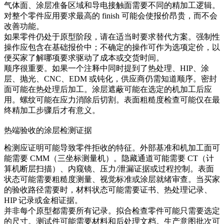
气体面、涂层准备区域和导电接触面需要不同的精加工逻辑。
对整个零件应用要求最高的 finish 可能会使报价昂贵，而不会
改善功能。
如果零件仍处于原型阶段，请在适当时要求替代方案。强制性
操作应包含在基础报价中；不确定的操作可作为选项定价，以
便买家了解哪项要求驱动了成本或交货时间。
顺序很重要。如果一个注释中同时提到了热处理、HIP、涂
层、抛光、CNC、EDM 或钝化，供应商仍需知道顺序。密封
面可能在热处理后加工。涂层遮蔽可能在选定的机加工后应
用。螺纹可能在应力消除后切割。表面粗糙度检查可能仅在最
终精加工步骤后才有意义。
热端验收的涂层检测证据
检测应证明可能导致零件拒收的特征。外部基准和机加工面可
能需要 CMM（三坐标测量机）。隐藏通道可能需要 CT（计
算机断层扫描）、内窥镜、压力/泄漏证据或过程控制。表面
状态可能需要粗糙度测量、视觉标准或涂层就绪审查。当买家
的验收路径需要时，材料状态可能需要证书、热处理记录、
HIP 记录或金相证据。
并非每个原型都需要所有记录。拟合检查零件可能只需要选定
的尺寸。测试件可能需要材料和后处理文档。生产意图批次可