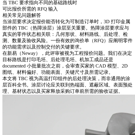
当 TBC 要求指向不同的基础路线时
可比报价所需的 RFQ 输入
相关常见问题解答
当涂层要求决定报价能否转化为可制造订单时，3D 打印金属
部件的 TBC（热障涂层）涂层至关重要。热障涂层要求应与
真实的零件状态相关联：几何形状、材料路线、后处理、检
测、数量及验收风险。一份有效的询价单（RFQ）应阐明零件
的功能需求以及控制交付的关键要求。
在新易（Neway），此评审被视为工程报价问题。我们在决定
目标路线是打印毛坯、后处理毛坯、机加工成品还是
documented 小批量批次之前，会审查买家的 CAD 模型、2D
图纸、材料偏好、功能表面、关键尺寸及所需记录。
本文将 TBC 视为高温打印组件的后处理决策，而非通用的涂
层百科全书。涂层讨论应关联到热端面、遮蔽区域、表面预处
理、基材状态以及买家释放采购订单前所需的验收证据。