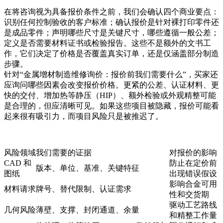
在将咨询视为具备报价条件之前，我们会确认四个商业要点：
识别任何控制验收的客户标准；确认报价是针对裸打印零件还
是成品零件；声明哪些尺寸是关键尺寸，哪些遵循一般公差；
定义是否需要材料证书或检验报告。这些不是额外的文书工
作，它们决定了价格是否覆盖真实订单，还是仅涵盖部分制造
步骤。
针对“金属增材制造维修询价：报价前我们需要什么”，买家还
应询问哪些因素会改变报价价格。更紧的公差、认证材料、更
快的交付、增加热等静压（HIP）、额外检验或外观精整可能
是合理的，但应清晰可见。如果这些项目被隐藏，报价可能看
起来很有吸引力，而项目风险只是被推迟了。
风险领域
我们需要的证据
对报价的影响
CAD 和
防止在定价前
版本、单位、基准、关键特征
图纸
出现错误假设
影响合金可用
材料请求
牌号、替代限制、认证需求
性和交货期
驱动工艺路线
几何风险
薄壁、支撑、封闭通道、余量
和精整工作量