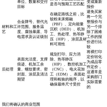
单位、数量和交付
变成重新
是否与预期工艺匹配
目标
报价
避免买家
在确定路线之前，比
将一个完
较粉末床熔融
合金牌号、替代允
整报价与
（PBF）、定向能量
材料和工
许范围、服务温
另一个排
沉积（DED）、机加
艺
度、腐蚀暴露、导
除了困难
工、热处理、热等静
电需求及认证级别
工作的报
压（HIP）、涂层及材
价进行比
料可用性
较
将裸打印
规划打印、应力消
定价转化
表面光洁度、支撑
除、热等静压
为成品零
痕迹、机加工余
（HIP）、数控机加工
件定价，
后处理
量、螺纹要求、密
（CNC）、电火花加
这通常是
封面、涂层及清洁
工（EDM）、表面处
采购部门
期望
理和检验的顺序，以
实际需要
确保最终尺寸受控
的
我们将确认的商业范围