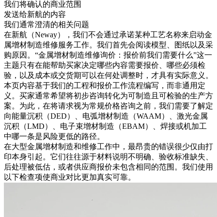
我们将确认的商业范围
发送给新航的内容
我们通常澄清的相关问题
在新航（Neway），我们不会通过承诺某种工艺名称来启动
金
属增材制造维修服务
工作。我们首先会阅读模型、图纸以及采
购原因。“金属增材制造维修询价：报价前我们需要什么”这一
主题只有在能帮助买家决定哪些内容需要报价、哪些必须检
验，以及成本或交货期可以在何处调整时，才具有实际意义。
本页内容基于我们的工程和报价工作流程编写，而非通用定
义。买家通常希望将初步咨询转化为可制造且可检验的生产方
案。为此，在将请求视为常规价格咨询之前，我们需要了解定
向能量沉积（DED）、电弧增材制造（WAAM）、激光金属
沉积（LMD）、电子束增材制造（EBAM）、焊接或机加工
中哪一条是风险更低的路径。
在大型金属增材制造和维修工作中，最昂贵的错误很少仅由打
印本身引起。它们往往源于材料说明不明确、验收标准缺失、
后处理被低估，或者供应商报价未包含相同的范围。我们使用
以下检查项使商业对比更加真实可靠。