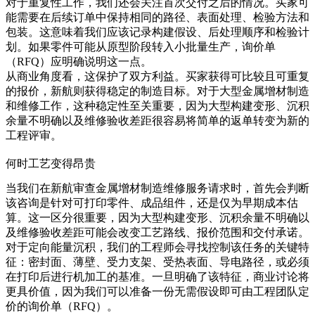
对于重复性工作，我们还会关注首次交付之后的情况。买家可
能需要在后续订单中保持相同的路径、表面处理、检验方法和
包装。这意味着我们应该记录构建假设、后处理顺序和检验计
划。如果零件可能从原型阶段转入小批量生产，询价单
（RFQ）应明确说明这一点。
从商业角度看，这保护了双方利益。买家获得可比较且可重复
的报价，新航则获得稳定的制造目标。对于大型金属增材制造
和维修工作，这种稳定性至关重要，因为大型构建变形、沉积
余量不明确以及维修验收差距很容易将简单的返单转变为新的
工程评审。
何时工艺变得昂贵
当我们在新航审查金属增材制造维修服务请求时，首先会判断
该咨询是针对可打印零件、成品组件，还是仅为早期成本估
算。这一区分很重要，因为大型构建变形、沉积余量不明确以
及维修验收差距可能会改变工艺路线、报价范围和交付承诺。
对于
定向能量沉积
，我们的工程师会寻找控制该任务的关键特
征：密封面、薄壁、受力支架、受热表面、导电路径，或必须
在打印后进行机加工的基准。一旦明确了该特征，商业讨论将
更具价值，因为我们可以准备一份无需假设即可由工程团队定
价的询价单（RFQ）。