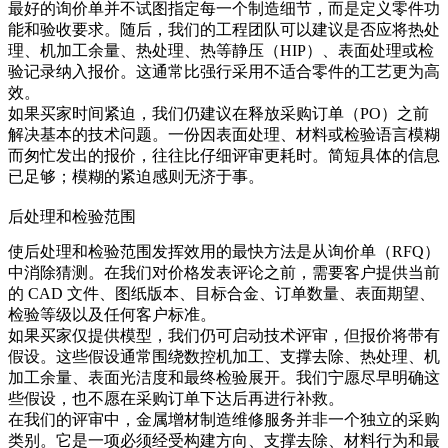
最好的询价单并不试图指定每一个制造细节，而是定义零件功
能和验收要求。随后，我们的工程团队可以建议是否应将
热处
理
、机加工余量、热处理、热等静压（HIP）、表面处理或检
验记录纳入报价。这通常比强行采用不适合零件的工艺更为高
效。
如果买家时间紧迫，我们仍建议在释放采购订单（PO）之前
解决基本的技术问题。一份因表面处理、材料或检验语言模糊
而匆忙发出的报价，往往比仔细评审更耗时。简短具体的信息
已足够；模糊的紧迫感则无济于事。
后处理和检验范围
使后处理和检验范围发挥效用的最快方法是从询价单（RFQ）
中消除猜测。在我们对价格发表评论之前，需要客户提供当前
的 CAD 文件、图纸版本、目标合金、订单数量、表面期望、
检验等级以及任何客户标准。
如果买家仅提供模型，我们仍可启动技术评审，但报价将带有
假设。这些假设通常围绕
数控机加工
、支撑去除、热处理、机
加工余量、表面光洁度和最终检验展开。我们宁愿尽早明确这
些假设，也不愿在采购订单下达后再进行补救。
在我们的评审中，金属增材制造维修服务并非一个独立的采购
类别。它是一项必须经受构建方向、支撑去除、材料行为和最