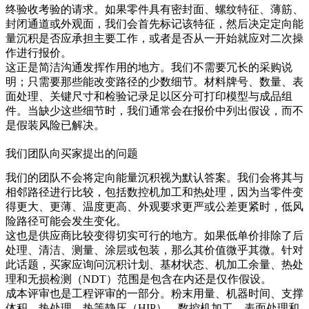
终验收考验的请求。如果零件具有密封面、螺纹特征、薄筋、
封闭通道或外观面，我们会首先标记该特征，然后决定
定向能
量沉积
是否应承担主要工作，或者是否从一开始就应对二次操
作进行报价。
这正是简洁沟通发挥作用的地方。我们不需要冗长的采购说
明；只需要那些能改变路径的少数细节。材料牌号、数量、表
面处理、关键尺寸和检验记录足以区分可打印模型与成品组
件。当缺少这些细节时，我们通常会在报价中列出假设，而不
是假装风险已解决。
我们团队向买家提出的问题
我们的团队不会将定向能量沉积视为默认答案。我们会将其与
相邻路径进行比较，包括
数控机加工
和
热处理
，因为当零件变
得更大、更薄、温度更高、外观要求更严或公差更紧时，低风
险路径可能会发生变化。
这也是供应商比较变得切实可行的地方。如果低单价排除了后
处理、清洁、测量、涂层或包装，那么其价值微乎其微。针对
此话题，买家应询问沉积计划、基材状态、机加工余量、热处
理和无损检测（NDT）范围是包含在内还是仅作假设。
成本评审也是工程评审的一部分。粉末用量、机器时间、支撑
体积、热处理、热等静压（HIP）、数控机加工、表面处理和