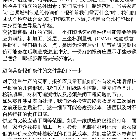
检验并非独立的意外因素；它们属于同一制造范围。当买家询
问“金属增材制造维修询价：报价前我们需要什么”时，我们的
团队会检查
钛合金 3D 打印
或其他下游步骤是否会比打印操作
本身更能主导最终价格。
交货期遵循同样的逻辑。一个打印迅速的零件仍可能需要等待
应力消除、机加工、涂层、三坐标测量机（CMM）检验或首
件批准。我们指出这一点，是因为没有后处理细节的短交期报
价可能会在后期造成进度冲突。一份好的报价应显示哪些步骤
已包含，哪些步骤需要买家确认。
迈向具备报价条件的文件集的下一步
对于注重生产的买家，报价应展示新航如何在首次构建后保护
已批准的几何形状。我们关注图纸版本控制、重复订单备注、
检验频率、材料可追溯性以及必须关闭工程问题的节点。
如果零件涉及
表面处理
，我们还会检查最终验收是在二次操作
之前还是之后进行。这一细节可能会改变成本、进度以及对不
合格特征的责任归属。
供应商比较应基于同等范围。如果一家供应商仅报价打印，而
另一家包含
数控机加工
、尺寸检验、包装和材料记录，那么较
低的单价未必意味着较低的项目总成本。我们建议要求每家供