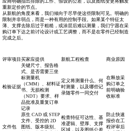
应商明确指出排除的工作、假设的公差，以及图纸变更将触发
重新定价的节点。
从新航的角度来看，我们倾向于尽早使这些限制可见。明确的
限制并非弱点，而是一种有用的控制手段。如果某个特征太
薄、支撑去除后过于粗糙，或涂层后难以测量，我们宁愿在采
购订单下达之前讨论设计或工艺调整，而不是在零件已经制造
完成之后。
评审项目
买家应提供
新航工程检查
商业原因
关键尺寸、报告格
式、是否需要三坐
标测量机
在释放采
定义将测量什么、何
（CMM）、材料证
购订单之
检验证据
时测量，以及哪些记
书、无损检测
前明确验
录随零件一同交付
（NDT）要求、样
收标准
品批准及重复订单
记录
原生 CAD 或 STEP
防止快速
检查特征可达性、基
文件、受控的 2D
报价在工
准逻辑、壁厚、支撑
文件包
图纸、版本级别、
程评审后
区域，以及图纸公差