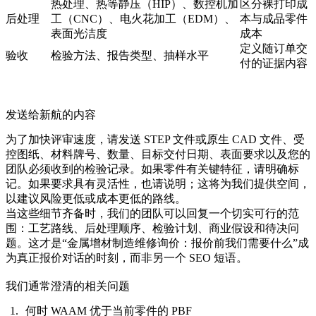
热处理、热等静压（HIP）、数控机加
区分裸打印成
后处理
工（CNC）、电火花加工（EDM）、
本与成品零件
表面光洁度
成本
定义随订单交
验收
检验方法、报告类型、抽样水平
付的证据内容
发送给新航的内容
为了加快评审速度，请发送 STEP 文件或原生 CAD 文件、受
控图纸、材料牌号、数量、目标交付日期、表面要求以及您的
团队必须收到的检验记录。如果零件有关键特征，请明确标
记。如果要求具有灵活性，也请说明；这将为我们提供空间，
以建议风险更低或成本更低的路线。
当这些细节齐备时，我们的团队可以回复一个切实可行的范
围：工艺路线、后处理顺序、检验计划、商业假设和待决问
题。这才是“金属增材制造维修询价：报价前我们需要什么”成
为真正报价对话的时刻，而非另一个 SEO 短语。
我们通常澄清的相关问题
何时 WAAM 优于当前零件的 PBF