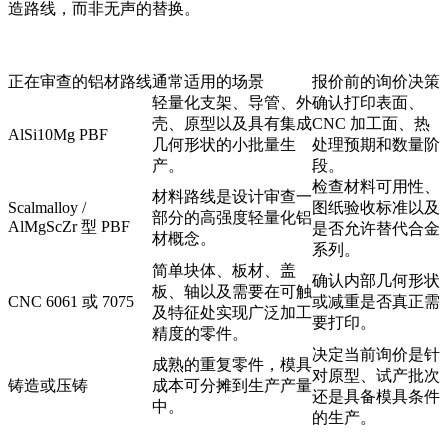
造路线，而非无声的替换。
正在审查的铝材路线
通常适用的场景
报价前的询价决策
轻量化支架、导管、外
确认打印表面、
壳、原型以及具有集成
CNC 加工面、热
AlSi10Mg PBF
几何形状的小批量生
处理预期和数量阶
产。
段。
检查材料可用性、
材料路线是设计审查一
Scalmalloy /
图纸验收标准以及
部分的高强度轻量化铝
AlMgScZr 型 PBF
是否允许替代合金
材概念。
系列。
简单块体、板材、盖
确认内部几何形状
板、轴以及需要在可触
CNC 6061 或 7075
或减重是否真正需
及特征处实现广泛加工
要打印。
精度的零件。
决定当前询价是针
成熟的重复零件，模具
对原型、试产批次
铸造或压铸
成本可分摊到生产产量
还是具备模具条件
中。
的生产。