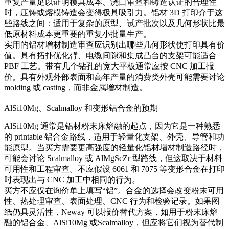
重复产量足以证明模具成本、浇口审查和铸造认证的合理性
时，压铸或熔模铸造会变得极具吸引力。铝材 3D 打印介于这
些路线之间：适用于复杂的原型、试产批次以及几何形状比最
低原材料成本更重要的重复小批量生产。
实用的铝材增材制造审查应识别出哪些几何形状使打印具有价
值。具有拓扑优化臂、电缆间隙和集成凸台的支架可能适合
PBF 工艺。带有几个钻孔的宽大平板通常应按 CNC 加工报
价。具有外观外部表面和高年产量的消费类外壳可能需要讨论
molding 或 casting，而非金属增材制造。
AlSi10Mg、Scalmalloy 和变形铝合金的预期
AlSi10Mg
通常是铝材粉末床熔融的起点，因为它是一种熟悉
的 printable 铝合金路线，适用于轻量化支架、外壳、导管和功
能原型。当买方需要更高强度的轻量化铝材增材制造路径时，
可能会讨论 Scalmalloy 或 AlMgScZr 型路线，但这取决于材料
可用性和工程审查。不应假设 6061 和 7075 等变形合金在打印
时表现出与 CNC 加工中相同的行为。
买方不应仅在询价单上填写“铝”。合金的选择会改变粉末可用
性、热处理审查、表面处理、CNC 行为和检验记录。如果图
纸仍具灵活性，Neway 可以报价替代方案，如
用于粉末床熔
融的铝合金
、AlSi10Mg 或
Scalmalloy
，但应将它们视为替代制