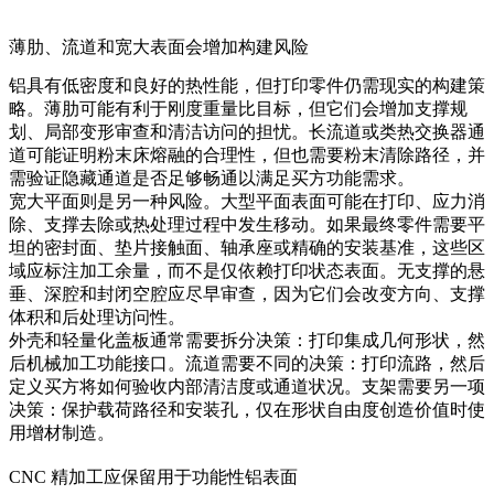
薄肋、流道和宽大表面会增加构建风险
铝具有低密度和良好的热性能，但打印零件仍需现实的构建策
略。薄肋可能有利于刚度重量比目标，但它们会增加支撑规
划、局部变形审查和清洁访问的担忧。长流道或类热交换器通
道可能证明粉末床熔融的合理性，但也需要粉末清除路径，并
需验证隐藏通道是否足够畅通以满足买方功能需求。
宽大平面则是另一种风险。大型平面表面可能在打印、应力消
除、支撑去除或热处理过程中发生移动。如果最终零件需要平
坦的密封面、垫片接触面、轴承座或精确的安装基准，这些区
域应标注加工余量，而不是仅依赖打印状态表面。无支撑的悬
垂、深腔和封闭空腔应尽早审查，因为它们会改变方向、支撑
体积和后处理访问性。
外壳和轻量化盖板通常需要拆分决策：打印集成几何形状，然
后机械加工功能接口。流道需要不同的决策：打印流路，然后
定义买方将如何验收内部清洁度或通道状况。支架需要另一项
决策：保护载荷路径和安装孔，仅在形状自由度创造价值时使
用增材制造。
CNC 精加工应保留用于功能性铝表面