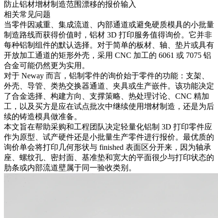
防止铝材增材制造范围漂移的报价输入
相关常见问题
当零件因减重、集成流道、内部通道或避免硬质模具的小批量
制造路线而获得价值时，铝材 3D 打印服务值得询价。它并非
每种铝制组件的默认选择。对于简单的板材、轴、垫片或具有
开放加工通道的矩形外壳，采用 CNC 加工的 6061 或 7075 铝
合金可能仍然更为实用。
对于 Neway 而言，铝制零件的询价始于零件的功能：支架、
外壳、导管、类热交换器通道、夹具或生产嵌件。该功能决定
了合金选择、构建方向、支撑策略、热处理讨论、CNC 精加
工，以及买方是应在试点批次中继续使用增材制造，还是为后
续的铸造模具做准备。
本文旨在帮助采购和工程团队决定轻量化铝制 3D 打印零件应
作为原型、试产硬件还是小批量生产零件进行报价。最优质的
询价单会将打印几何形状与 finished 表面区分开来，因为轴承
座、螺纹孔、密封面、基准垫和宽大的平面很少与打印状态的
肋条或内部流道壁属于同一验收类别。