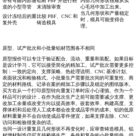
带有弯曲内部通
铝材 PBF 并进行粉
内部几何形状很难从实
道的小型导管
末清除审查
心毛坯中加工出来。
当几何形状和产量稳定
设计冻结后的重
比较 PBF、CNC 和
时，模具可能变得合
复外壳
铸造模具
理。
原型、试产批次和小批量铝材范围各不相同
原型报价可以专注于验证配合、流动、重量和装配。如果目标
是设计学习，它可以接受简化的精加工。试产批次需要更多控
制：一致的定向、支撑策略、热处理说明、CNC 基准计划、
表面状况和检验格式。小批量生产需要批次间的可重复性、商
定的材料路线、记录在案的精加工步骤以及稳定的图纸版本。
买方在从一个打印原型转向重复订单时应小心谨慎。作为一个
样品可行的设计，在作为批次生产之前可能需要减少支撑、更
改加工余量或改变方向以提高效率。嵌套效率、构建高度、支
撑体积和后处理人工成本都会改变成品零件的成本。铝的低原
材料重量并不会自动使成品零件便宜，如果支撑去除、CNC
访问和检验很复杂的话。
当同一设计重复且几何形状不再变化时，应审查铸造模具。铝
材增材制造仍可支持桥接生产、备件和复杂的小批量组件，但