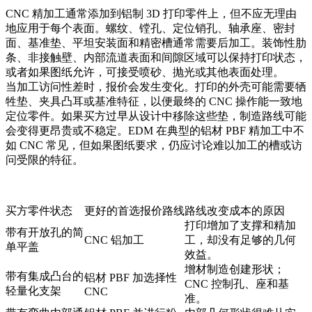
CNC 精加工通常添加到铝制 3D 打印零件上，但不应无理由
地应用于每个表面。螺纹、镗孔、定位销孔、轴承座、密封
面、基准垫、平坦安装面和精密槽通常需要后加工。装饰性肋
条、非接触壁、内部流道表面和间隙区域可以保持打印状态，
或者如果图纸允许，可接受喷砂、抛光或其他
表面处理
。
当加工访问性差时，报价会发生变化。打印的外壳可能需要牺
牲垫、夹具凸耳或基准特征，以便最终的 CNC 操作能一致地
定位零件。如果买方过早从设计中移除这些垫，制造路线可能
会变得更昂贵或不稳定。EDM 在典型的铝材 PBF 精加工中不
如 CNC 常见，但如果图纸要求，仍应讨论难以加工的槽或访
问受限的特征。
买方零件状态
更好的首选报价路线
路线改变成本的原因
打印增加了支撑和精加
带有开放孔的简
CNC 铝加工
工，却没有足够的几何
单平盖
效益。
增材制造创建形状；
带有集成凸台的
铝材 PBF 加选择性
CNC 控制孔、座和基
轻量化支架
CNC
准。