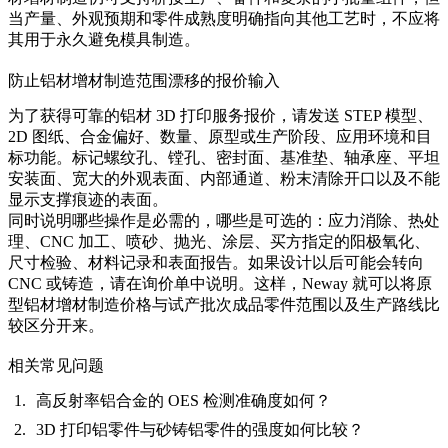
当产量、外观预期和零件成熟度明确指向其他工艺时，不应将
其用于永久避免模具制造。
防止铝材增材制造范围漂移的报价输入
为了获得可靠的铝材 3D 打印服务报价，请发送 STEP 模型、
2D 图纸、合金偏好、数量、原型或生产阶段、应用环境和目
标功能。标记螺纹孔、镗孔、密封面、基准垫、轴承座、平坦
安装面、宽大的外观表面、内部通道、粉末清除开口以及不能
显示支撑痕迹的表面。
同时说明哪些操作是必需的，哪些是可选的：应力消除、热处
理、CNC 加工、喷砂、抛光、涂层、买方指定的阳极氧化、
尺寸检验、材料记录和表面报告。如果设计以后可能会转向
CNC 或铸造，请在询价单中说明。这样，Neway 就可以将原
型铝材增材制造价格与试产批次成品零件范围以及生产路线比
较区分开来。
相关常见问题
高反射率铝合金的 OES 检测准确度如何？
3D 打印铝零件与砂铸铝零件的强度如何比较？