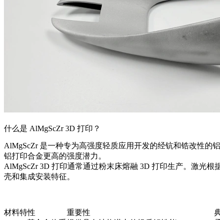
什么是 AlMgScZr 3D 打印？
AlMgScZr 是一种专为高强度轻质应用开发的经钪和锆改性的
铝打印合金更高的强度潜力。
AlMgScZr 3D 打印通常通过
粉末床熔融 3D 打印
生产。激光根
壳和集成安装特征。
材料特性
重要性