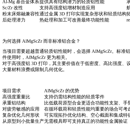
Al-Mg 基合金体系
提供具有结构潜力的轻质铝性能
Sc/Zr 改性
支持高强度铝增材制造应用
粉末床熔融兼容性
通过金属 3D 打印实现复杂形状和轻质结构
后处理潜力
热处理和加工可改善最终功能性能
r
为何选择 AlMgScZr 而非标准铝合金？
当项目需要超越普通轻质铝性能时，会选择 AlMgScZr
件使用时，AlMgScZr 更为相关。
对于高强度铝 3D 打印，其主要价值在于低密度、高比强度、
大量材料浪费或限制几何优化。
项目需求
AlMgScZr 的优势
高强度重量比
支持仍需结构性能的轻质零件
承重铝结构
比低载荷原型合金更适合功能性支架、手
对疲劳敏感的应用
在循环载荷和轻质性能均重要的场合可考
复杂优化几何形状
可实现拓扑优化结构、空心截面和集成特
从原型到小批量生产
无需模具即可支持真正的功能性金属验证