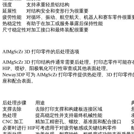
强度
支持承重轻质铝结构
延展性
对结构安全和变形行为很重要
疲劳性能
对循环、振动、航空航天、机器人和赛车零件很重
热稳定性
有助于在加工或服务暴露后保持性能
尺寸稳定性
对加工接口和最终装配很重要
AlMgScZr 3D 打印零件的后处理选项
AlMgScZr 3D 打印结构件通常需要后处理。打印态零件
HIP、喷砂、阳极氧化可行性审查或其他表面处理。
Neway3DP 可为 AlMgScZr 打印零件提供
热处理
、
3D 打印零件
座和配合表面。
后处理步骤
用途
支撑去除
去除打印支撑和构建板连接区域
热处理
提高稳定性并支持最终机械性能
CNC 加工
精加工精密孔、螺纹、基准面和配合接口
必要时进行 HIP
可考虑用于对疲劳敏感或关键结构零件