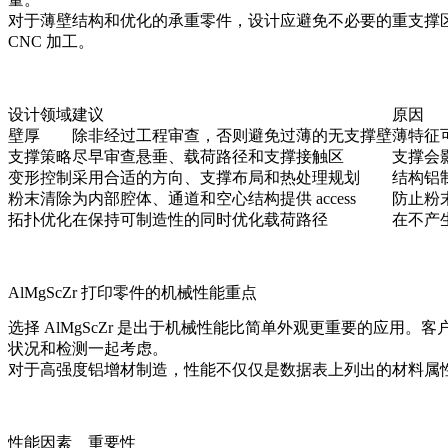
对于薄壁结构和优化的承重零件，设计应避免不必要的重支撑
CNC 加工。
设计领域
建议
原因
壁厚
除非经过工程审查，否则避免过薄的无支撑壁
薄特征
支撑策略
尽早审查悬垂、载荷路径和支撑接触区
支撑会
变形控制
采用合适的方向、支撑布局和热处理规划
结构铝
粉末清除
为内部腔体、通道和空心结构提供 access
防止粉
拓扑优化
在保持可制造性的同时优化载荷路径
在不产
AlMgScZr 打印零件的机械性能重点
选择 AlMgScZr 是出于机械性能比简单外观更重要的应
状况和检测一起考虑。
对于高强度铝增材制造，性能不仅仅是数据表上列出的材料属
性能因素
重要性