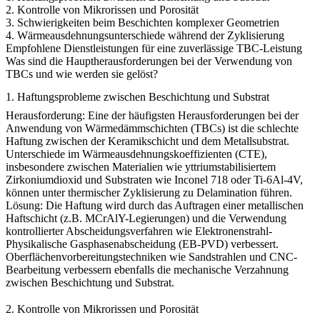
2. Kontrolle von Mikrorissen und Porosität
3. Schwierigkeiten beim Beschichten komplexer Geometrien
4. Wärmeausdehnungsunterschiede während der Zyklisierung
Empfohlene Dienstleistungen für eine zuverlässige TBC-Leistung
Was sind die Hauptherausforderungen bei der Verwendung von
TBCs und wie werden sie gelöst?
1. Haftungsprobleme zwischen Beschichtung und Substrat
Herausforderung:
Eine der häufigsten Herausforderungen bei der
Anwendung von Wärmedämmschichten (TBCs) ist die schlechte
Haftung zwischen der Keramikschicht und dem Metallsubstrat.
Unterschiede im Wärmeausdehnungskoeffizienten (CTE),
insbesondere zwischen Materialien wie yttriumstabilisiertem
Zirkoniumdioxid und Substraten wie
Inconel 718
oder
Ti-6Al-4V
,
können unter thermischer Zyklisierung zu Delamination führen.
Lösung:
Die Haftung wird durch das Auftragen einer metallischen
Haftschicht (z.B. MCrAlY-Legierungen) und die Verwendung
kontrollierter Abscheidungsverfahren wie Elektronenstrahl-
Physikalische Gasphasenabscheidung (EB-PVD) verbessert.
Oberflächenvorbereitungstechniken wie
Sandstrahlen
und
CNC-
Bearbeitung
verbessern ebenfalls die mechanische Verzahnung
zwischen Beschichtung und Substrat.
2. Kontrolle von Mikrorissen und Porosität