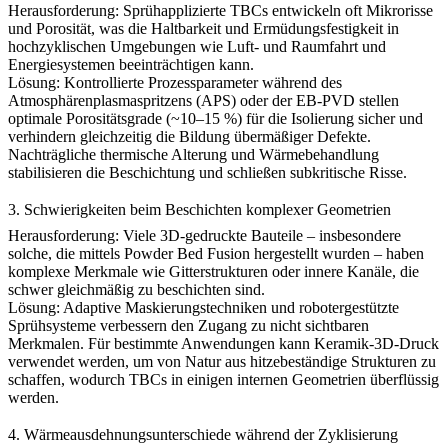
Herausforderung:
Sprühapplizierte TBCs entwickeln oft Mikrorisse
und Porosität, was die Haltbarkeit und Ermüdungsfestigkeit in
hochzyklischen Umgebungen wie
Luft- und Raumfahrt
und
Energiesystemen
beeinträchtigen kann.
Lösung:
Kontrollierte Prozessparameter während des
Atmosphärenplasmaspritzens (APS) oder der EB-PVD stellen
optimale Porositätsgrade (~10–15 %) für die Isolierung sicher und
verhindern gleichzeitig die Bildung übermäßiger Defekte.
Nachträgliche thermische Alterung und
Wärmebehandlung
stabilisieren die Beschichtung und schließen subkritische Risse.
3. Schwierigkeiten beim Beschichten komplexer Geometrien
Herausforderung:
Viele 3D-gedruckte Bauteile – insbesondere
solche, die mittels
Powder Bed Fusion
hergestellt wurden – haben
komplexe Merkmale wie Gitterstrukturen oder innere Kanäle, die
schwer gleichmäßig zu beschichten sind.
Lösung:
Adaptive Maskierungstechniken und robotergestützte
Sprühsysteme verbessern den Zugang zu nicht sichtbaren
Merkmalen. Für bestimmte Anwendungen kann
Keramik-3D-Druck
verwendet werden, um von Natur aus hitzebeständige Strukturen zu
schaffen, wodurch TBCs in einigen internen Geometrien überflüssig
werden.
4. Wärmeausdehnungsunterschiede während der Zyklisierung