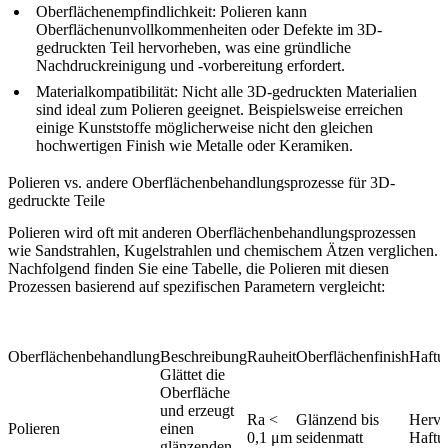
Oberflächenempfindlichkeit
: Polieren kann
Oberflächenunvollkommenheiten oder Defekte im 3D-
gedruckten Teil hervorheben, was eine gründliche
Nachdruckreinigung und -vorbereitung erfordert.
Materialkompatibilität
: Nicht alle 3D-gedruckten Materialien
sind ideal zum Polieren geeignet. Beispielsweise erreichen
einige Kunststoffe möglicherweise nicht den gleichen
hochwertigen Finish wie Metalle oder Keramiken.
Polieren vs. andere Oberflächenbehandlungsprozesse für 3D-
gedruckte Teile
Polieren wird oft mit anderen Oberflächenbehandlungsprozessen
wie Sandstrahlen, Kugelstrahlen und chemischem Ätzen verglichen.
Nachfolgend finden Sie eine Tabelle, die Polieren mit diesen
Prozessen basierend auf spezifischen Parametern vergleicht:
Oberflächenbehandlung
Beschreibung
Rauheit
Oberflächenfinish
Haftu
Glättet die
Oberfläche
und erzeugt
Ra <
Glänzend bis
Hervo
Polieren
einen
0,1 μm
seidenmatt
Haftu
glänzenden,