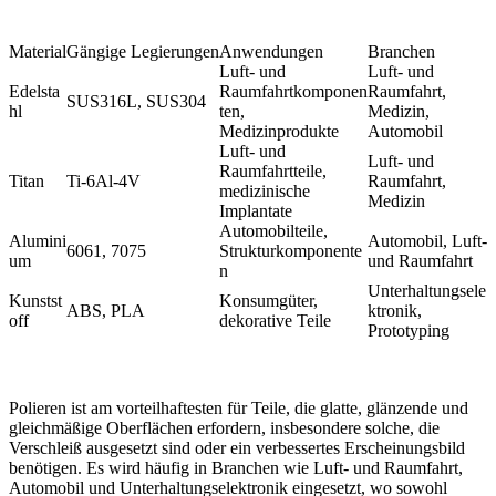
Material
Gängige Legierungen
Anwendungen
Branchen
Luft- und
Luft- und
Edelsta
Raumfahrtkomponen
Raumfahrt,
SUS316L
,
SUS304
hl
ten,
Medizin,
Medizinprodukte
Automobil
Luft- und
Luft- und
Raumfahrtteile,
Titan
Ti-6Al-4V
Raumfahrt,
medizinische
Medizin
Implantate
Automobilteile,
Alumini
Automobil, Luft-
6061
,
7075
Strukturkomponente
um
und Raumfahrt
n
Unterhaltungsele
Kunstst
Konsumgüter,
ABS
,
PLA
ktronik,
off
dekorative Teile
Prototyping
Polieren ist am vorteilhaftesten für Teile, die glatte, glänzende und
gleichmäßige Oberflächen erfordern, insbesondere solche, die
Verschleiß ausgesetzt sind oder ein verbessertes Erscheinungsbild
benötigen. Es wird häufig in Branchen wie Luft- und Raumfahrt,
Automobil und Unterhaltungselektronik eingesetzt, wo sowohl