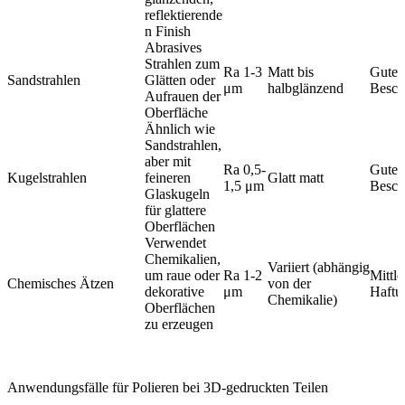
reflektierende
n Finish
Abrasives
Strahlen zum
Ra 1-3
Matt bis
Gute 
Sandstrahlen
Glätten oder
μm
halbglänzend
Besch
Aufrauen der
Oberfläche
Ähnlich wie
Sandstrahlen,
aber mit
Ra 0,5-
Gute 
Kugelstrahlen
feineren
Glatt matt
1,5 μm
Besch
Glaskugeln
für glattere
Oberflächen
Verwendet
Chemikalien,
Variiert (abhängig
um raue oder
Ra 1-2
Mittle
Chemisches Ätzen
von der
dekorative
μm
Haftu
Chemikalie)
Oberflächen
zu erzeugen
Anwendungsfälle für Polieren bei 3D-gedruckten Teilen