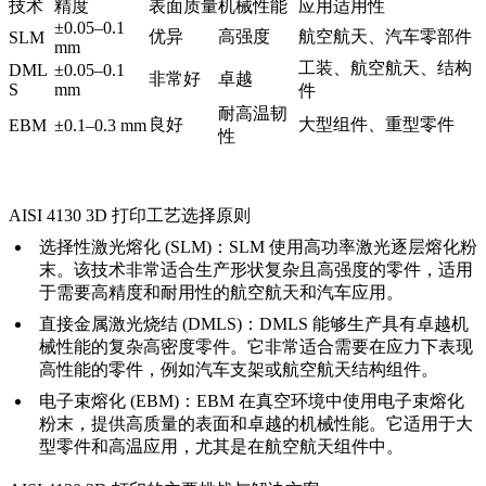
技术
精度
表面质量
机械性能
应用适用性
±0.05–0.1
优异
高强度
航空航天、汽车零部件
SLM
mm
工装、航空航天、结构
DML
±0.05–0.1
非常好
卓越
S
mm
件
耐高温韧
良好
大型组件、重型零件
EBM
±0.1–0.3 mm
性
AISI 4130 3D 打印工艺选择原则
选择性激光熔化 (SLM)：
SLM
使用高功率激光逐层熔化粉
末。该技术非常适合生产形状复杂且高强度的零件，适用
于需要高精度和耐用性的航空航天和汽车应用。
直接金属激光烧结 (DMLS)：
DMLS
能够生产具有卓越机
械性能的复杂高密度零件。它非常适合需要在应力下表现
高性能的零件，例如汽车支架或航空航天结构组件。
电子束熔化 (EBM)：
EBM
在真空环境中使用电子束熔化
粉末，提供高质量的表面和卓越的机械性能。它适用于大
型零件和高温应用，尤其是在航空航天组件中。