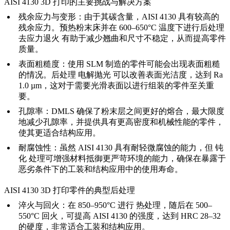
AISI 4130 3D 打印的主要挑战与解决方案
残余应力与变形：
由于其碳含量，AISI 4130 具有较高的
残余应力。预热粉末床并在 600–650°C 温度下进行后处理
去应力退火
有助于减少翘曲和尺寸不稳定，从而提高零件
质量。
表面粗糙度：
使用
SLM
制造的零件可能会出现表面粗糙
的情况。后处理
电解抛光
可以改善表面光洁度，达到 Ra
1.0 µm，这对于需要光滑表面以进行组装的零件至关重
要。
孔隙率：
DMLS
确保了粉末层之间更好的熔合，最大限度
地减少孔隙率，并提供具有更高密度和机械性能的零件，
使其更适合结构应用。
耐腐蚀性：
虽然 AISI 4130 具有耐轻微腐蚀的能力，但
钝
化
处理可增强材料抵御更严苛环境的能力，确保在暴露于
恶劣条件下的工装和结构应用中的使用寿命。
AISI 4130 3D 打印零件的典型后处理
淬火与回火：
在 850–950°C 进行
热处理
，随后在 500–
550°C 回火，可提高 AISI 4130 的强度，达到 HRC 28–32
的硬度，非常适合工装和结构应用。