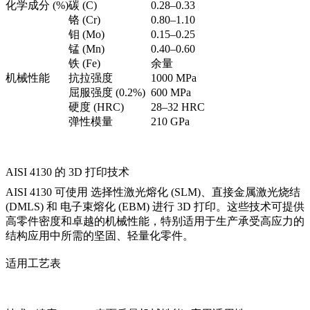
化学成分 (%)
碳 (C)
0.28–0.33
铬 (Cr)
0.80–1.10
钼 (Mo)
0.15–0.25
锰 (Mn)
0.40–0.60
铁 (Fe)
余量
机械性能
抗拉强度
1000 MPa
屈服强度 (0.2%)
600 MPa
硬度 (HRC)
28–32 HRC
弹性模量
210 GPa
AISI 4130 的 3D 打印技术
AISI 4130 可使用
选择性激光熔化 (SLM)
、
直接金属激光烧结
(DMLS)
和
电子束熔化 (EBM)
进行 3D 打印。这些技术可提供
高零件密度和卓越的机械性能，特别适用于生产承受高应力的
结构应用中所需的坚固、轻量化零件。
适用工艺表