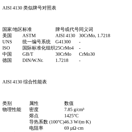
AISI 4130 类似牌号对照表
国家/地区
标准
牌号或代号
同义词
美国
ASTM
AISI 4130
30CrMo, 1.7218
UNS
统一编号系统
G41300
-
ISO
国际标准化组织
25CrMo4
-
中国
GB/T
30CrMo
CrMo30
德国
DIN/W.Nr.
1.7218
-
AISI 4130 综合性能表
类别
属性
数值
物理性能
密度
7.85 g/cm³
熔点
1425°C
导热系数 (100°C)
46.3 W/(m·K)
电阻率
69 µΩ·cm