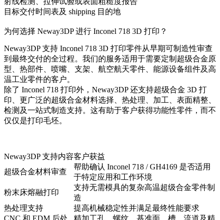
射线检测、拉伸试验或表面粗糙度报告
目标交付时间表及 shipping 目的地
为何选择 Neway3DP 进行 Inconel 718 3D 打印？
Neway3DP 支持 Inconel 718 3D 打印零件从早期可制造性审查
到最终交付的全过程。我们的服务适用于需要定制超级合金原
型、热部件、喷嘴、支架、航空航天零件、能源设备组件及高
温工业零件的客户。
除了 Inconel 718 打印外，Neway3DP 还支持
超级合金 3D 打
印
、更广泛的
超级合金
材料选择、热处理、加工、表面精整、
检测及一站式制造支持。这有助于客户获得功能性零件，而不
仅仅是打印毛坯。
Neway3DP 支持内容
客户获益
帮助确认 Inconel 718 / GH4169 是否适用
超级合金材料审查
于特定应用和工作环境
支持无需模具的复杂高温超级合金零件制
粉末床熔融打印
造
热处理支持
提高机械稳定性并满足最终性能要求
CNC 和 EDM 后处
精加工孔、螺纹、基准面、槽、流道及精