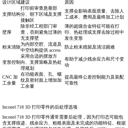
设计区域
建议
原因
打印前审查悬垂部
支撑会影响表面质量、去除人
支撑结构
分、朝下区域及支撑
工成本、费用及最终加工计划
接触区
除非经工程部门审
薄的超级合金特征可能在打
壁厚
查，否则避免过薄的
印、热处理或支撑去除过程中
无支撑壁
发生变形
为内部空腔、流道及
粉末清除
防止粉末残留及清洁困难
中空结构提供 access
采用合适的摆放方
有助于减少残余应力和尺寸变
变形控制
向、支撑策略及热处
动
理规划
在功能表面、孔、螺
CNC 加
提高最终公差控制能力及装配
纹及密封面上增加加
工余量
可靠性
工余量
Inconel 718 3D 打印零件的后处理选项
Inconel 718 3D 打印零件通常需要后处理，因为打印态可能包
含支撑痕迹、残余应力、粗糙表面及未完成的功能特征。根据