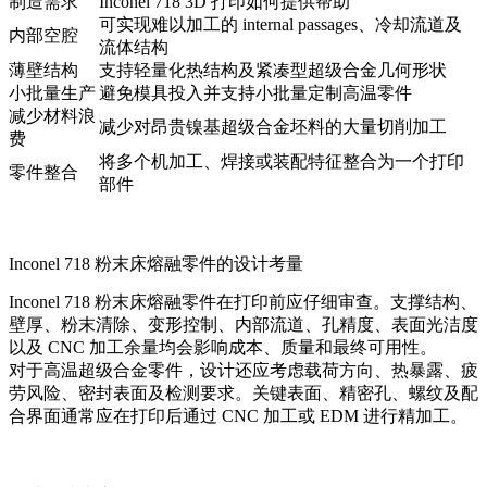
制造需求
Inconel 718 3D 打印如何提供帮助
可实现难以加工的 internal passages、冷却流道及
内部空腔
流体结构
薄壁结构
支持轻量化热结构及紧凑型超级合金几何形状
小批量生产
避免模具投入并支持小批量定制高温零件
减少材料浪
减少对昂贵镍基超级合金坯料的大量切削加工
费
将多个机加工、焊接或装配特征整合为一个打印
零件整合
部件
Inconel 718 粉末床熔融零件的设计考量
Inconel 718 粉末床熔融零件在打印前应仔细审查。支撑结构、
壁厚、粉末清除、变形控制、内部流道、孔精度、表面光洁度
以及 CNC 加工余量均会影响成本、质量和最终可用性。
对于高温超级合金零件，设计还应考虑载荷方向、热暴露、疲
劳风险、密封表面及检测要求。关键表面、精密孔、螺纹及配
合界面通常应在打印后通过 CNC 加工或 EDM 进行精加工。