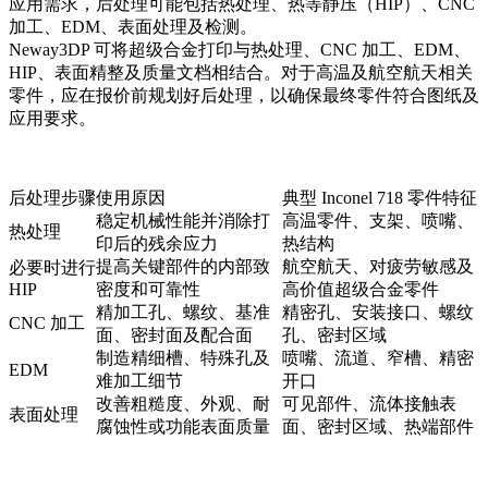
应用需求，后处理可能包括热处理、热等静压（HIP）、CNC
加工、EDM、表面处理及检测。
Neway3DP 可将超级合金打印与
热处理
、
CNC 加工
、EDM、
HIP、表面精整及质量文档相结合。对于高温及航空航天相关
零件，应在报价前规划好后处理，以确保最终零件符合图纸及
应用要求。
后处理步骤
使用原因
典型 Inconel 718 零件特征
稳定机械性能并消除打
高温零件、支架、喷嘴、
热处理
印后的残余应力
热结构
提高关键部件的内部致
航空航天、对疲劳敏感及
必要时进行
HIP
密度和可靠性
高价值超级合金零件
精加工孔、螺纹、基准
精密孔、安装接口、螺纹
CNC 加工
面、密封面及配合面
孔、密封区域
制造精细槽、特殊孔及
喷嘴、流道、窄槽、精密
EDM
难加工细节
开口
改善粗糙度、外观、耐
可见部件、流体接触表
表面处理
腐蚀性或功能表面质量
面、密封区域、热端部件