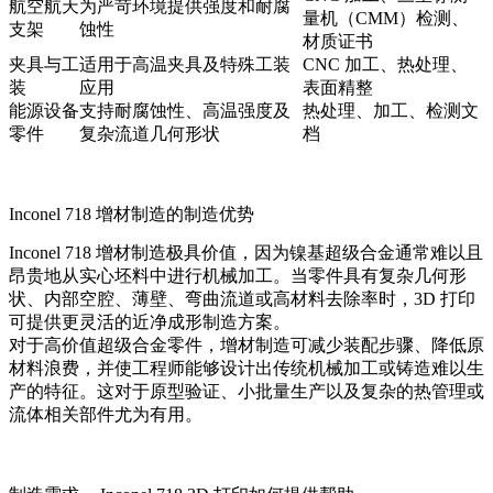
航空航天
为严苛环境提供强度和耐腐
量机（CMM）检测、
支架
蚀性
材质证书
夹具与工
适用于高温夹具及特殊工装
CNC 加工、热处理、
装
应用
表面精整
能源设备
支持耐腐蚀性、高温强度及
热处理、加工、检测文
零件
复杂流道几何形状
档
Inconel 718 增材制造的制造优势
Inconel 718 增材制造极具价值，因为镍基超级合金通常难以且
昂贵地从实心坯料中进行机械加工。当零件具有复杂几何形
状、内部空腔、薄壁、弯曲流道或高材料去除率时，3D 打印
可提供更灵活的近净成形制造方案。
对于高价值超级合金零件，增材制造可减少装配步骤、降低原
材料浪费，并使工程师能够设计出传统机械加工或铸造难以生
产的特征。这对于原型验证、小批量生产以及复杂的热管理或
流体相关部件尤为有用。