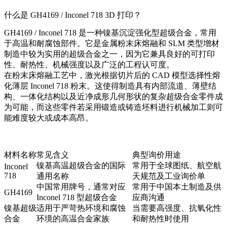
什么是 GH4169 / Inconel 718 3D 打印？
GH4169 / Inconel 718 是一种镍基沉淀强化型超级合金，常用
于高温和耐腐蚀部件。它是金属粉末床熔融和 SLM 类型增材
制造中较为实用的超级合金之一，因为它兼具良好的可打印
性、耐热性、机械强度以及广泛的工程认可度。
在
粉末床熔融
工艺中，激光根据切片后的 CAD 模型选择性熔
化薄层 Inconel 718 粉末。这使得制造具有内部流道、薄壁结
构、一体化结构以及近净成形几何形状的复杂超级合金零件成
为可能，而这些零件若采用锻造或铸造坯料进行机械加工则可
能难度较大或成本高昂。
材料名称
常见含义
典型询价用途
镍基高温超级合金的国际
常用于全球图纸、航空航
Inconel
718
通用名称
天规范及工业询价单
中国常用牌号，通常对应
常用于中国本土制造及供
GH4169
Inconel 718 型超级合金
应商沟通
镍基超级
适用于严苛热环境和腐蚀
当需要高强度、抗氧化性
合金
环境的高温合金家族
和耐热性时使用