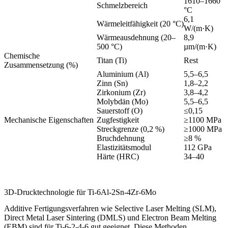
1610–1660
Schmelzbereich
°C
6,1
Wärmeleitfähigkeit (20 °C)
W/(m·K)
Wärmeausdehnung (20–
8,9
500 °C)
µm/(m·K)
Chemische
Titan (Ti)
Rest
Zusammensetzung (%)
Aluminium (Al)
5,5–6,5
Zinn (Sn)
1,8–2,2
Zirkonium (Zr)
3,8–4,2
Molybdän (Mo)
5,5–6,5
Sauerstoff (O)
≤0,15
Mechanische Eigenschaften
Zugfestigkeit
≥1100 MPa
Streckgrenze (0,2 %)
≥1000 MPa
Bruchdehnung
≥8 %
Elastizitätsmodul
112 GPa
Härte (HRC)
34–40
3D-Drucktechnologie für Ti-6Al-2Sn-4Zr-6Mo
Additive Fertigungsverfahren wie Selective Laser Melting (SLM),
Direct Metal Laser Sintering (DMLS) und Electron Beam Melting
(EBM) sind für Ti-6-2-4-6 gut geeignet. Diese Methoden