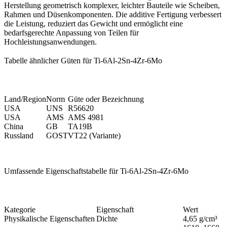
Herstellung geometrisch komplexer, leichter Bauteile wie Scheiben,
Rahmen und Düsenkomponenten. Die additive Fertigung verbessert
die Leistung, reduziert das Gewicht und ermöglicht eine
bedarfsgerechte Anpassung von Teilen für
Hochleistungsanwendungen.
Tabelle ähnlicher Güten für Ti-6Al-2Sn-4Zr-6Mo
Land/Region
Norm
Güte oder Bezeichnung
USA
UNS
R56620
USA
AMS
AMS 4981
China
GB
TA19B
Russland
GOST
VT22 (Variante)
Umfassende Eigenschaftstabelle für Ti-6Al-2Sn-4Zr-6Mo
Kategorie
Eigenschaft
Wert
Physikalische Eigenschaften
Dichte
4,65 g/cm³