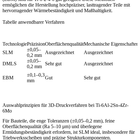
ermöglichen die Herstellung hochpräziser, lasttragender Teile mit
hervorragender Wärmebeständigkeit und Maßhaltigkeit.
Tabelle anwendbarer Verfahren
Technologie
Präzision
Oberflächenqualität
Mechanische Eigenschaften
±0,05–
SLM
Ausgezeichnet
Ausgezeichnet
0,2 mm
±0,05–
DMLS
Sehr gut
Ausgezeichnet
0,2 mm
±0,1–0,3
EBM
Gut
Sehr gut
mm
Auswahlprinzipien für 3D-Druckverfahren bei Ti-6Al-2Sn-4Zr-
6Mo
Für Bauteile, die enge Toleranzen (±0,05–0,2 mm), feine
Oberflächenqualität (Ra 5–10 µm) und überlegene
Ermüdungsbeständigkeit erfordern, ist
SLM
ideal, insbesondere für
Triebwerksscheiben und präzise Strukturkomponenten.