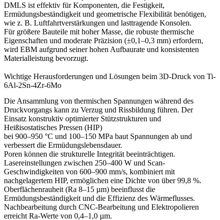
DMLS
ist effektiv für Komponenten, die Festigkeit,
Ermüdungsbeständigkeit und geometrische Flexibilität benötigen,
wie z. B. Luftfahrtverstärkungen und lasttragende Konsolen.
Für größere Bauteile mit hoher Masse, die robuste thermische
Eigenschaften und moderate Präzision (±0,1–0,3 mm) erfordern,
wird
EBM
aufgrund seiner hohen Aufbaurate und konsistenten
Materialleistung bevorzugt.
Wichtige Herausforderungen und Lösungen beim 3D-Druck von Ti-
6Al-2Sn-4Zr-6Mo
Die Ansammlung von thermischen Spannungen während des
Druckvorgangs kann zu Verzug und Rissbildung führen. Der
Einsatz konstruktiv optimierter
Stützstrukturen
und
Heißisostatisches Pressen (HIP)
bei 900–950 °C und 100–150 MPa baut Spannungen ab und
verbessert die Ermüdungslebensdauer.
Poren können die strukturelle Integrität beeinträchtigen.
Lasereinstellungen zwischen 250–400 W und Scan-
Geschwindigkeiten von 600–900 mm/s, kombiniert mit
nachgelagertem HIP, ermöglichen eine Dichte von über 99,8 %.
Oberflächenrauheit (Ra 8–15 µm) beeinflusst die
Ermüdungsbeständigkeit und die Effizienz des Wärmeflusses.
Nachbearbeitung durch
CNC-Bearbeitung
und
Elektropolieren
erreicht Ra-Werte von 0,4–1,0 µm.