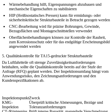
Wärmebehandlung
hilft, Eigenspannungen abzubauen und
mechanische Eigenschaften zu stabilisieren
HIP (Heißisostatisches Pressen) kann für ermüdungs- oder
sicherheitskritische Strukturbauteile in Betracht gezogen werden
CNC-Bearbeitung
wird für präzise Bohrungen, Gewinde,
Bezugsflächen und Montageschnittstellen verwendet
Oberflächenbehandlungen können zur Kontrolle der Rauheit,
zum Korrosionsschutz oder für das endgültige Erscheinungsbild
angewendet werden
5. Qualitätskontrolle für TA15-gedruckte Strukturbauteile
Da Luftfahrtteile oft strenge Zuverlässigkeitsanforderungen
beinhalten, sollte die Qualitätskontrolle bereits auf der Stufe der
Anfrage (RFQ) geplant werden. Der Inspektionsumfang hängt vom
Anwendungsrisiko, den Zeichnungsanforderungen und den
Kundenspezifikationen ab.
Inspektionspunkt
Zweck
KMG-
Überprüft kritische Abmessungen, Bezüge und
Inspektion
Toleranzanforderungen
CT-/Röntgenins
Prüft interne Porosität, mangelnde Verschmelzung