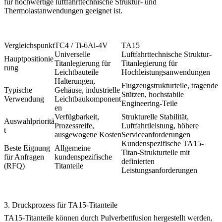
für hochwertige luftfahrttechnische Struktur- und
Thermolastanwendungen geeignet ist.
Vergleichspunkt
TC4 / Ti-6Al-4V
TA15
Universelle
Luftfahrttechnische Struktur-
Hauptpositionie
Titanlegierung für
Titanlegierung für
rung
Leichtbauteile
Hochleistungsanwendungen
Halterungen,
Flugzeugstrukturteile, tragende
Typische
Gehäuse, industrielle
Stützen, hochstabile
Verwendung
Leichtbaukomponent
Engineering-Teile
en
Verfügbarkeit,
Strukturelle Stabilität,
Auswahlprioritä
Prozessreife,
Luftfahrtleistung, höhere
t
ausgewogene Kosten
Serviceanforderungen
Kundenspezifische TA15-
Beste Eignung
Allgemeine
Titan-Strukturteile mit
für Anfragen
kundenspezifische
definierten
(RFQ)
Titanteile
Leistungsanforderungen
3. Druckprozess für TA15-Titanteile
TA15-Titanteile können durch
Pulverbettfusion
hergestellt werden,