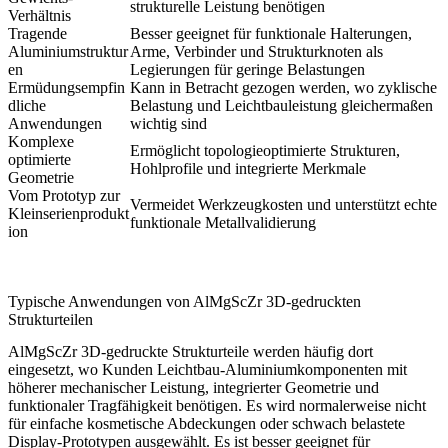
strukturelle Leistung benötigen
Verhältnis
Tragende
Besser geeignet für funktionale Halterungen,
Aluminiumstruktur
Arme, Verbinder und Strukturknoten als
en
Legierungen für geringe Belastungen
Ermüdungsempfin
Kann in Betracht gezogen werden, wo zyklische
dliche
Belastung und Leichtbauleistung gleichermaßen
Anwendungen
wichtig sind
Komplexe
Ermöglicht topologieoptimierte Strukturen,
optimierte
Hohlprofile und integrierte Merkmale
Geometrie
Vom Prototyp zur
Vermeidet Werkzeugkosten und unterstützt echte
Kleinserienprodukt
funktionale Metallvalidierung
ion
Typische Anwendungen von AlMgScZr 3D-gedruckten
Strukturteilen
AlMgScZr 3D-gedruckte Strukturteile werden häufig dort
eingesetzt, wo Kunden Leichtbau-Aluminiumkomponenten mit
höherer mechanischer Leistung, integrierter Geometrie und
funktionaler Tragfähigkeit benötigen. Es wird normalerweise nicht
für einfache kosmetische Abdeckungen oder schwach belastete
Display-Prototypen ausgewählt. Es ist besser geeignet für