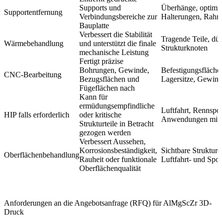
Supports und
Überhänge, optimie
Supportentfernung
Verbindungsbereiche zur
Halterungen, Rah
Bauplatte
Verbessert die Stabilität
Tragende Teile, dü
Wärmebehandlung
und unterstützt die finale
Strukturknoten
mechanische Leistung
Fertigt präzise
Bohrungen, Gewinde,
Befestigungsfläche
CNC-Bearbeitung
Bezugsflächen und
Lagersitze, Gewin
Fügeflächen nach
Kann für
ermüdungsempfindliche
Luftfahrt, Rennspo
HIP falls erforderlich
oder kritische
Anwendungen mit 
Strukturteile in Betracht
gezogen werden
Verbessert Aussehen,
Korrosionsbeständigkeit,
Sichtbare Strukture
Oberflächenbehandlung
Rauheit oder funktionale
Luftfahrt- und Sp
Oberflächenqualität
Anforderungen an die Angebotsanfrage (RFQ) für AlMgScZr 3D-
Druck