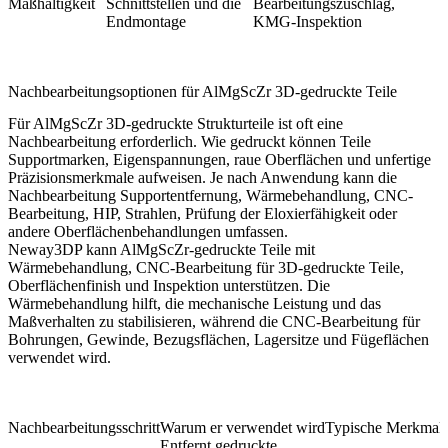
Maßhaltigkeit
Schnittstellen und die
Bearbeitungszuschlag,
Endmontage
KMG-Inspektion
Nachbearbeitungsoptionen für AlMgScZr 3D-gedruckte Teile
Für AlMgScZr 3D-gedruckte Strukturteile ist oft eine
Nachbearbeitung erforderlich. Wie gedruckt können Teile
Supportmarken, Eigenspannungen, raue Oberflächen und unfertige
Präzisionsmerkmale aufweisen. Je nach Anwendung kann die
Nachbearbeitung Supportentfernung, Wärmebehandlung, CNC-
Bearbeitung, HIP, Strahlen, Prüfung der Eloxierfähigkeit oder
andere Oberflächenbehandlungen umfassen.
Neway3DP kann AlMgScZr-gedruckte Teile mit
Wärmebehandlung
,
CNC-Bearbeitung für 3D-gedruckte Teile
,
Oberflächenfinish und Inspektion unterstützen. Die
Wärmebehandlung hilft, die mechanische Leistung und das
Maßverhalten zu stabilisieren, während die CNC-Bearbeitung für
Bohrungen, Gewinde, Bezugsflächen, Lagersitze und Fügeflächen
verwendet wird.
Nachbearbeitungsschritt
Warum er verwendet wird
Typische Merkmal
Entfernt gedruckte