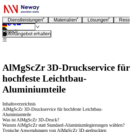
Dienstleistungen
Materialien
Lösungen
Resso
Deutsch
Sofortangebot erhalten
AlMgScZr 3D-Druckservice für
hochfeste Leichtbau-
Aluminiumteile
Inhaltsverzeichnis
AlMgScZr 3D-Druckservice für hochfeste Leichtbau-
Aluminiumteile
Was ist AlMgScZr 3D-Druck?
Warum AlMgScZr statt Standard-Aluminiumlegierungen wählen?
Typische Anwendungen von AlMgScZr 3D-gedruckten