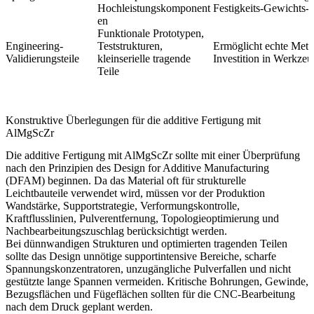
Hochleistungskomponent
Festigkeits-Gewichts-V
en
Funktionale Prototypen,
Engineering-
Teststrukturen,
Ermöglicht echte Metal
Validierungsteile
kleinserielle tragende
Investition in Werkzeu
Teile
Konstruktive Überlegungen für die additive Fertigung mit
AlMgScZr
Die additive Fertigung mit AlMgScZr sollte mit einer Überprüfung
nach den Prinzipien des Design for Additive Manufacturing
(DFAM) beginnen. Da das Material oft für strukturelle
Leichtbauteile verwendet wird, müssen vor der Produktion
Wandstärke, Supportstrategie, Verformungskontrolle,
Kraftflusslinien, Pulverentfernung, Topologieoptimierung und
Nachbearbeitungszuschlag berücksichtigt werden.
Bei dünnwandigen Strukturen und optimierten tragenden Teilen
sollte das Design unnötige supportintensive Bereiche, scharfe
Spannungskonzentratoren, unzugängliche Pulverfallen und nicht
gestützte lange Spannen vermeiden. Kritische Bohrungen, Gewinde,
Bezugsflächen und Fügeflächen sollten für die CNC-Bearbeitung
nach dem Druck geplant werden.