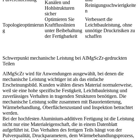
Kanälen und
Reinigungsschwierigkeite
Hohlstrukturen
n
sicher
Optimieren Sie
Verbessert die
Topologieoptimierun
Kraftflusslinien
Leichtbauleistung, ohne
g
unter Beibehaltung
unnötige Druckrisiken zu
der Fertigbarkeit
schaffen
Schwerpunkt mechanische Leistung bei AlMgScZr-gedruckten
Teilen
AlMgScZr wird für Anwendungen ausgewählt, bei denen die
mechanische Leistung wichtiger ist als das einfache
Erscheinungsbild. Kunden wählen dieses Material normalerweise,
weil sie eine hohe spezifische Festigkeit, Leichtbauleistung und
zuverlässiges Verhalten in tragenden Strukturen benötigen. Die
mechanische Leistung sollte zusammen mit Bauorientierung,
Wärmebehandlung, Oberflächenzustand und Inspektion betrachtet
werden.
Bei der hochfesten Aluminium-additiven Fertigung ist die Leistung
nicht nur eine Materialeigenschaft, die in einem Datenblatt
aufgeführt ist. Das Verhalten des fertigen Teils hängt von der
Pulverqualität, Druckparametern, dem Wärmebehandlungsprozess,