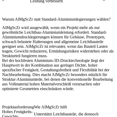
Leistung verbessern
Warum AlMgScZr statt Standard-Aluminiumlegierungen wählen?
AlMgScZr wird ausgewählt, wenn ein Projekt mehr als nur
gewöhnliche Leichtbau-Aluminiumleistung erfordert. Standard-
Aluminiumdrucklegierungen können für Gehäuse, Prototypen,
schwach belastete Halterungen und allgemeine Leichtbauteile
geeignet sein. AlMgScZr ist relevanter, wenn das Bauteil Lasten
tragen, Gewicht reduzieren, Ermüdungsrisiken widerstehen oder als
Strukturteil fungieren muss.
Bei der hochfesten Aluminium-3D-Drucktechnologie liegt der
Hauptwert in der Kombination aus geringer Dichte, hoher
spezifischer Festigkeit, Gestaltungsfreiheit und Flexibilität bei der
Nachbearbeitung. Dies macht AlMgScZr besonders nützlich für
Struktur-Aluminiumteile, bei denen die konventionelle Bearbeitung
aus Vollmaterial hohen Materialverschleiß verursachen oder
optimierte Geometrien einschränken würde.
Projektanforderung
Wie AlMgScZr hilft
Hohes Festigkeits-
Unterstützt Leichtbauteile, die dennoch
Gewichts-