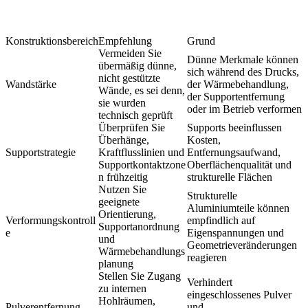
Konstruktionsbereich
Empfehlung
Grund
Vermeiden Sie
Dünne Merkmale können
übermäßig dünne,
sich während des Drucks,
nicht gestützte
Wandstärke
der Wärmebehandlung,
Wände, es sei denn,
der Supportentfernung
sie wurden
oder im Betrieb verformen
technisch geprüft
Überprüfen Sie
Supports beeinflussen
Überhänge,
Kosten,
Supportstrategie
Kraftflusslinien und
Entfernungsaufwand,
Supportkontaktzone
Oberflächenqualität und
n frühzeitig
strukturelle Flächen
Nutzen Sie
Strukturelle
geeignete
Aluminiumteile können
Orientierung,
Verformungskontroll
empfindlich auf
Supportanordnung
e
Eigenspannungen und
und
Geometrieveränderungen
Wärmebehandlungs
reagieren
planung
Stellen Sie Zugang
Verhindert
zu internen
eingeschlossenes Pulver
Hohlräumen,
Pulverentfernung
und