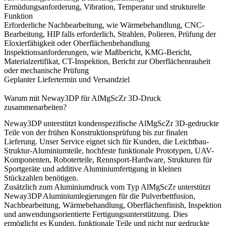
Ermüdungsanforderung, Vibration, Temperatur und strukturelle
Funktion
Erforderliche Nachbearbeitung, wie Wärmebehandlung, CNC-
Bearbeitung, HIP falls erforderlich, Strahlen, Polieren, Prüfung der
Eloxierfähigkeit oder Oberflächenbehandlung
Inspektionsanforderungen, wie Maßbericht, KMG-Bericht,
Materialzertifikat, CT-Inspektion, Bericht zur Oberflächenrauheit
oder mechanische Prüfung
Geplanter Liefertermin und Versandziel
Warum mit Neway3DP für AlMgScZr 3D-Druck
zusammenarbeiten?
Neway3DP unterstützt kundenspezifische AlMgScZr 3D-gedruckte
Teile von der frühen Konstruktionsprüfung bis zur finalen
Lieferung. Unser Service eignet sich für Kunden, die Leichtbau-
Struktur-Aluminiumteile, hochfeste funktionale Prototypen, UAV-
Komponenten, Roboterteile, Rennsport-Hardware, Strukturen für
Sportgeräte und additive Aluminiumfertigung in kleinen
Stückzahlen benötigen.
Zusätzlich zum Aluminiumdruck vom Typ AlMgScZr unterstützt
Neway3DP
Aluminiumlegierungen für die Pulverbettfusion
,
Nachbearbeitung, Wärmebehandlung, Oberflächenfinish, Inspektion
und anwendungsorientierte Fertigungsunterstützung. Dies
ermöglicht es Kunden, funktionale Teile und nicht nur gedruckte