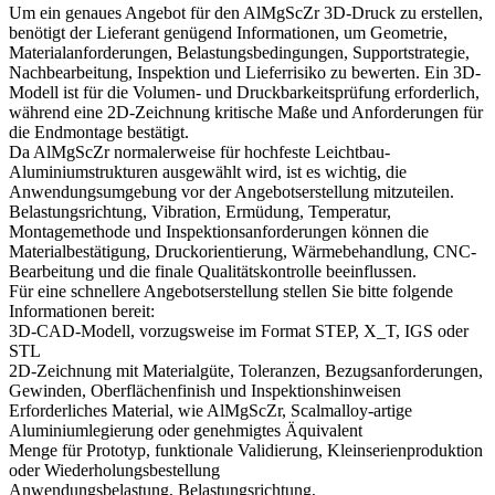
Um ein genaues Angebot für den AlMgScZr 3D-Druck zu erstellen,
benötigt der Lieferant genügend Informationen, um Geometrie,
Materialanforderungen, Belastungsbedingungen, Supportstrategie,
Nachbearbeitung, Inspektion und Lieferrisiko zu bewerten. Ein 3D-
Modell ist für die Volumen- und Druckbarkeitsprüfung erforderlich,
während eine 2D-Zeichnung kritische Maße und Anforderungen für
die Endmontage bestätigt.
Da AlMgScZr normalerweise für hochfeste Leichtbau-
Aluminiumstrukturen ausgewählt wird, ist es wichtig, die
Anwendungsumgebung vor der Angebotserstellung mitzuteilen.
Belastungsrichtung, Vibration, Ermüdung, Temperatur,
Montagemethode und Inspektionsanforderungen können die
Materialbestätigung, Druckorientierung, Wärmebehandlung, CNC-
Bearbeitung und die finale Qualitätskontrolle beeinflussen.
Für eine schnellere Angebotserstellung stellen Sie bitte folgende
Informationen bereit:
3D-CAD-Modell, vorzugsweise im Format STEP, X_T, IGS oder
STL
2D-Zeichnung mit Materialgüte, Toleranzen, Bezugsanforderungen,
Gewinden, Oberflächenfinish und Inspektionshinweisen
Erforderliches Material, wie AlMgScZr, Scalmalloy-artige
Aluminiumlegierung oder genehmigtes Äquivalent
Menge für Prototyp, funktionale Validierung, Kleinserienproduktion
oder Wiederholungsbestellung
Anwendungsbelastung, Belastungsrichtung,