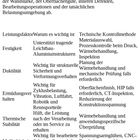
der Wandstärke, der Oberflächengüte, inneren Defekten,
Bearbeitungsoperationen und der tatsächlichen
Belastungsumgebung ab.
Leistungsfaktor
Warum es wichtig ist
Technische Kontrollmethode
Materialauswahl,
Unterstützt tragende
Prozesskontrolle beim Druck,
Festigkeit
Leichtbau-
Wärmebehandlung,
Aluminiumstrukturen
Inspektion
Planung der
Wichtig für strukturelle
Wärmebehandlung und
Duktilität
Sicherheit und
mechanische Prüfung falls
Verformungsverhalten
erforderlich
Wichtig für
Oberflächenfinish, HIP falls
Zyklusbelastung,
Ermüdungsver
erforderlich, CT-Inspektion,
Vibration, Luftfahrt,
halten
Reduzierung der
Robotik und
Konstruktionsspannung
Rennsportteile
Hilft, die Leistung
Wärmebehandlung und
Thermische
nach der Verarbeitung
anwendungsspezifische
Stabilität
oder im Service zu
Überprüfung
erhalten
Wichtig für bearbeitete
Spannungsarmglühen, CNC-