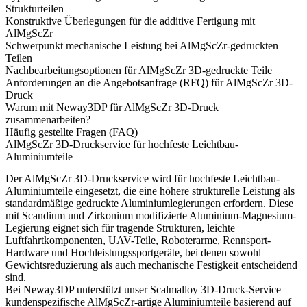
Strukturteilen
Konstruktive Überlegungen für die additive Fertigung mit
AlMgScZr
Schwerpunkt mechanische Leistung bei AlMgScZr-gedruckten
Teilen
Nachbearbeitungsoptionen für AlMgScZr 3D-gedruckte Teile
Anforderungen an die Angebotsanfrage (RFQ) für AlMgScZr 3D-
Druck
Warum mit Neway3DP für AlMgScZr 3D-Druck
zusammenarbeiten?
Häufig gestellte Fragen (FAQ)
AlMgScZr 3D-Druckservice für hochfeste Leichtbau-
Aluminiumteile
Der AlMgScZr 3D-Druckservice wird für hochfeste Leichtbau-
Aluminiumteile eingesetzt, die eine höhere strukturelle Leistung als
standardmäßige gedruckte Aluminiumlegierungen erfordern. Diese
mit Scandium und Zirkonium modifizierte Aluminium-Magnesium-
Legierung eignet sich für tragende Strukturen, leichte
Luftfahrtkomponenten, UAV-Teile, Roboterarme, Rennsport-
Hardware und Hochleistungssportgeräte, bei denen sowohl
Gewichtsreduzierung als auch mechanische Festigkeit entscheidend
sind.
Bei Neway3DP unterstützt unser
Scalmalloy 3D-Druck
-Service
kundenspezifische AlMgScZr-artige Aluminiumteile basierend auf