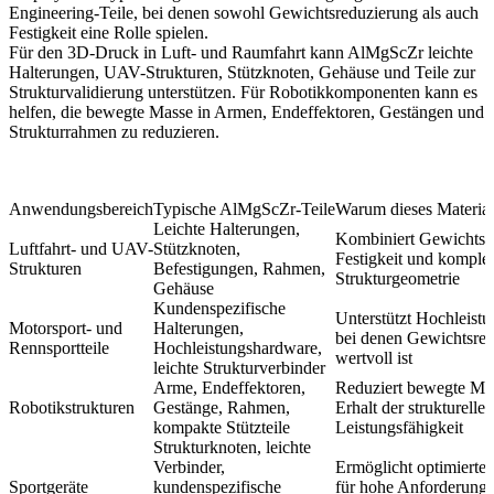
Engineering-Teile, bei denen sowohl Gewichtsreduzierung als auch
Festigkeit eine Rolle spielen.
Für den
3D-Druck in Luft- und Raumfahrt
kann AlMgScZr leichte
Halterungen, UAV-Strukturen, Stützknoten, Gehäuse und Teile zur
Strukturvalidierung unterstützen. Für
Robotikkomponenten
kann es
helfen, die bewegte Masse in Armen, Endeffektoren, Gestängen und
Strukturrahmen zu reduzieren.
Anwendungsbereich
Typische AlMgScZr-Teile
Warum dieses Material 
Leichte Halterungen,
Kombiniert Gewichtsr
Luftfahrt- und UAV-
Stützknoten,
Festigkeit und komple
Strukturen
Befestigungen, Rahmen,
Strukturgeometrie
Gehäuse
Kundenspezifische
Unterstützt Hochleistu
Motorsport- und
Halterungen,
bei denen Gewichtsre
Rennsportteile
Hochleistungshardware,
wertvoll ist
leichte Strukturverbinder
Arme, Endeffektoren,
Reduziert bewegte Mas
Robotikstrukturen
Gestänge, Rahmen,
Erhalt der strukturellen
kompakte Stützteile
Leistungsfähigkeit
Strukturknoten, leichte
Verbinder,
Ermöglicht optimierte
Sportgeräte
kundenspezifische
für hohe Anforderunge