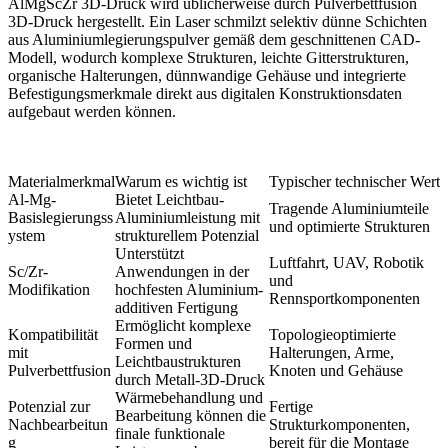
AlMgScZr 3D-Druck wird üblicherweise durch
Pulverbettfusion
3D-Druck
hergestellt. Ein Laser schmilzt selektiv dünne Schichten
aus Aluminiumlegierungspulver gemäß dem geschnittenen CAD-
Modell, wodurch komplexe Strukturen, leichte Gitterstrukturen,
organische Halterungen, dünnwandige Gehäuse und integrierte
Befestigungsmerkmale direkt aus digitalen Konstruktionsdaten
aufgebaut werden können.
Materialmerkmal
Warum es wichtig ist
Typischer technischer Wert
Al-Mg-
Bietet Leichtbau-
Tragende Aluminiumteile
Basislegierungss
Aluminiumleistung mit
und optimierte Strukturen
ystem
strukturellem Potenzial
Unterstützt
Luftfahrt, UAV, Robotik
Sc/Zr-
Anwendungen in der
und
Modifikation
hochfesten Aluminium-
Rennsportkomponenten
additiven Fertigung
Ermöglicht komplexe
Kompatibilität
Topologieoptimierte
Formen und
mit
Halterungen, Arme,
Leichtbaustrukturen
Pulverbettfusion
Knoten und Gehäuse
durch Metall-3D-Druck
Wärmebehandlung und
Potenzial zur
Fertige
Bearbeitung können die
Nachbearbeitun
Strukturkomponenten,
finale funktionale
g
bereit für die Montage