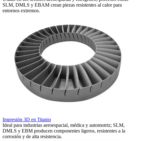
SLM, DMLS y EBAM crean piezas resistentes al calor para
c
entornos extremos.
i
Impresión 3D en Titanio
I
Ideal para industrias aeroespacial, médica y automotriz; SLM,
P
DMLS y EBM producen componentes ligeros, resistentes a la
i
corrosión y de alta resistencia.