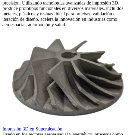
precisión. Utilizando tecnologías avanzadas de impresión 3D,
produce prototipos funcionales en diversos materiales, incluidos
metales, plásticos y resinas. Ideal para pruebas, validación e
iteración de diseño, acelera la innovación en industrias como
aeroespacial, automoción y salud.
Impresión 3D en Superaleación
I
Usado en los sectores aeroespacial y energético; procesos como
W