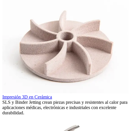
I
Impresión 3D en Cerámica
F
.
SLS y Binder Jetting crean piezas precisas y resistentes al calor para
v
aplicaciones médicas, electrónicas e industriales con excelente
durabilidad.