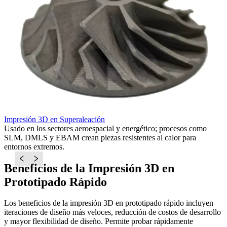
Impresión 3D en Superaleación
I
Usado en los sectores aeroespacial y energético; procesos como
I
SLM, DMLS y EBAM crean piezas resistentes al calor para
D
entornos extremos.
c
Beneficios de la Impresión 3D en
Prototipado Rápido
Los beneficios de la impresión 3D en prototipado rápido incluyen
iteraciones de diseño más veloces, reducción de costos de desarrollo
y mayor flexibilidad de diseño. Permite probar rápidamente