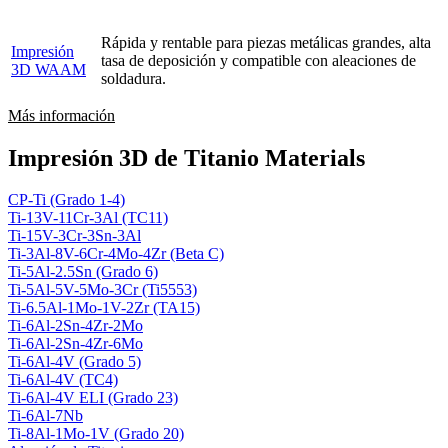
Rápida y rentable para piezas metálicas grandes, alta
Impresión
tasa de deposición y compatible con aleaciones de
3D WAAM
soldadura.
Más información
Impresión 3D de Titanio Materials
CP-Ti (Grado 1-4)
Ti-13V-11Cr-3Al (TC11)
Ti-15V-3Cr-3Sn-3Al
Ti-3Al-8V-6Cr-4Mo-4Zr (Beta C)
Ti-5Al-2.5Sn (Grado 6)
Ti-5Al-5V-5Mo-3Cr (Ti5553)
Ti-6.5Al-1Mo-1V-2Zr (TA15)
Ti-6Al-2Sn-4Zr-2Mo
Ti-6Al-2Sn-4Zr-6Mo
Ti-6Al-4V (Grado 5)
Ti-6Al-4V (TC4)
Ti-6Al-4V ELI (Grado 23)
Ti-6Al-7Nb
Ti-8Al-1Mo-1V (Grado 20)