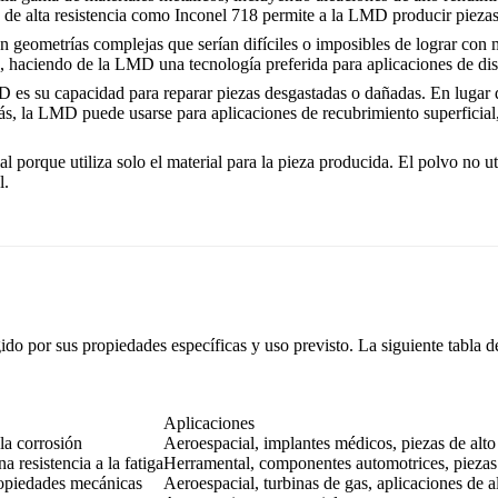
s de alta resistencia como
Inconel 718
permite a la LMD producir piezas
 geometrías complejas que serían difíciles o imposibles de lograr con m
adas, haciendo de la LMD una tecnología preferida para aplicaciones de d
MD es su capacidad para reparar piezas desgastadas o dañadas. En luga
emás, la LMD puede usarse para aplicaciones de recubrimiento superfici
l porque utiliza solo el material para la pieza producida. El polvo no u
l.
do por sus propiedades específicas y uso previsto. La siguiente tabla
Aplicaciones
 la corrosión
Aeroespacial, implantes médicos, piezas de alt
na resistencia a la fatiga
Herramental, componentes automotrices, piezas 
propiedades mecánicas
Aeroespacial, turbinas de gas, aplicaciones de a