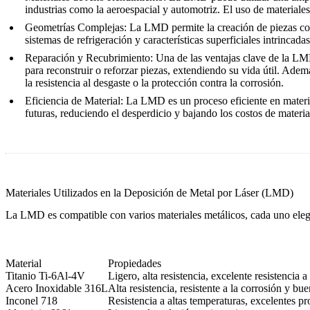
industrias como la aeroespacial y automotriz. El uso de materiale
Geometrías Complejas
: La LMD permite la creación de piezas con
sistemas de refrigeración y características superficiales intrinc
Reparación y Recubrimiento
: Una de las ventajas clave de la L
para reconstruir o reforzar piezas, extendiendo su vida útil. Ad
la resistencia al desgaste o la protección contra la corrosión.
Eficiencia de Material
: La LMD es un proceso eficiente en materia
futuras, reduciendo el desperdicio y bajando los costos de materia
Materiales Utilizados en la Deposición de Metal por Láser (LMD)
La LMD es compatible con varios materiales metálicos, cada uno elegi
Material
Propiedades
Titanio Ti-6Al-4V
Ligero, alta resistencia, excelente resistencia a
Acero Inoxidable 316L
Alta resistencia, resistente a la corrosión y bue
Inconel 718
Resistencia a altas temperaturas, excelentes 