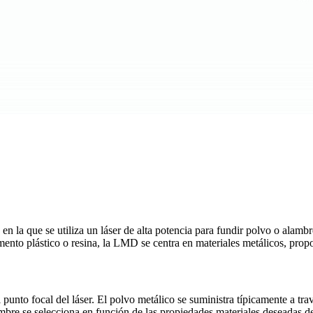
n la que se utiliza un láser de alta potencia para fundir polvo o alambr
amento plástico o resina, la LMD se centra en materiales metálicos, prop
nto focal del láser. El polvo metálico se suministra típicamente a tra
alambre se selecciona en función de las propiedades materiales deseadas 