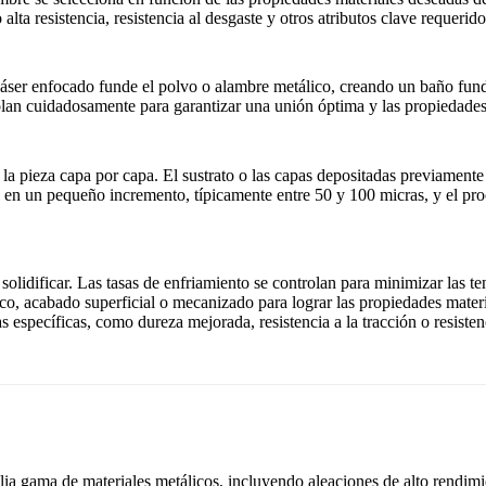
alta resistencia, resistencia al desgaste y otros atributos clave requerido
 láser enfocado funde el polvo o alambre metálico, creando un baño fund
olan cuidadosamente para garantizar una unión óptima y las propiedades 
 la pieza capa por capa. El sustrato o las capas depositadas previamente
 en un pequeño incremento, típicamente entre 50 y 100 micras, y el proc
solidificar. Las tasas de enfriamiento se controlan para minimizar las t
, acabado superficial o mecanizado para lograr las propiedades materia
pecíficas, como dureza mejorada, resistencia a la tracción o resistenci
a gama de materiales metálicos, incluyendo aleaciones de alto rendimien