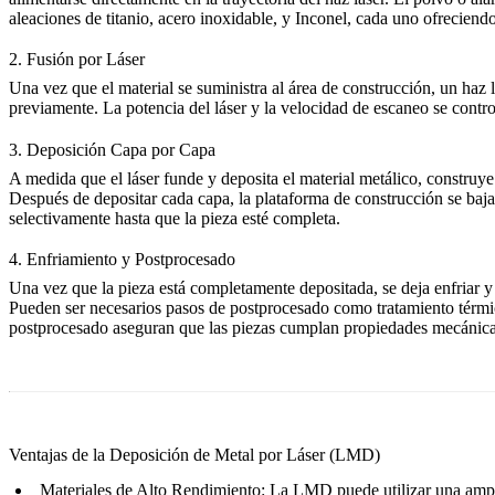
aleaciones de titanio
,
acero inoxidable
, y
Inconel
, cada uno ofreciendo 
2. Fusión por Láser
Una vez que el material se suministra al área de construcción, un haz
previamente. La potencia del láser y la velocidad de escaneo se contr
3. Deposición Capa por Capa
A medida que el láser funde y deposita el material metálico, construye
Después de depositar cada capa, la plataforma de construcción se baja
selectivamente hasta que la pieza esté completa.
4. Enfriamiento y Postprocesado
Una vez que la pieza está completamente depositada, se deja enfriar y 
Pueden ser necesarios pasos de postprocesado como tratamiento térmico
postprocesado aseguran que las piezas cumplan propiedades mecánicas es
Ventajas de la Deposición de Metal por Láser (LMD)
Materiales de Alto Rendimiento
: La LMD puede utilizar una ampli