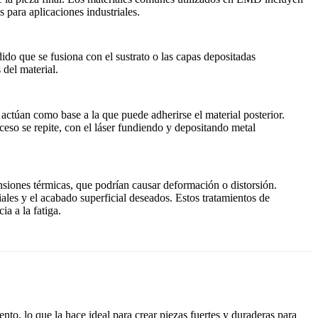
s para aplicaciones industriales.
ido que se fusiona con el sustrato o las capas depositadas
del material.
 actúan como base a la que puede adherirse el material posterior.
eso se repite, con el láser fundiendo y depositando metal
ensiones térmicas, que podrían causar deformación o distorsión.
les y el acabado superficial deseados. Estos tratamientos de
a a la fatiga.
to, lo que la hace ideal para crear piezas fuertes y duraderas para