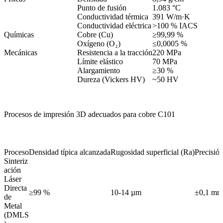
Punto de fusión
1.083 °C
Conductividad térmica
391 W/m·K
Conductividad eléctrica
>100 % IACS
Químicas
Cobre (Cu)
≥99,99 %
Oxígeno (O₂)
≤0,0005 %
Mecánicas
Resistencia a la tracción
220 MPa
Límite elástico
70 MPa
Alargamiento
≥30 %
Dureza (Vickers HV)
~50 HV
Procesos de impresión 3D adecuados para cobre C101
Proceso
Densidad típica alcanzada
Rugosidad superficial (Ra)
Precisió
Sinteriz
ación
Láser
Directa
≥99 %
10-14 µm
±0,1 mm
de
Metal
(DMLS