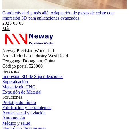
Conductividad y más allá: Adaptación de piezas de cobre con
impresión 3D para aplicaciones avanzadas
2025-03-03
Más
Neway Precision Works Ltd.
No. 3 Lefushan Industry West Road
Fenggang, Dongguan, China
Código postal 523000
Servicios
Impresión 3D de Superaleaciones
Superaleación
Mecanizado CNC
Extrusión de Material
Soluciones
Prototipado rápido
Fabricación y herramientas
Aeroespacial y aviación
Automoción
Médico y salud
Electrónica de consumo