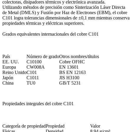
colectoras, disipadores térmicos y electrónica avanzada.
Utilizando métodos de precisión como
Sinterización Láser Directa
de Metal (DMLS)
y
Fusión por Haz de Electrones (EBM)
, el cobre
C101 logra tolerancias dimensionales de ±0,1 mm mientras conserva
propiedades térmicas y eléctricas superiores.
Grados equivalentes internacionales del cobre C101
País
Número de grado
Otros nombres/títulos
EE. UU.
C10100
Cobre OFHC
Europa
CW008A
EN 13601
Reino Unido
C101
BS EN 12163
Japón
C1011
JIS H3100
China
TU0
GB/T 5231
Propiedades integrales del cobre C101
Categoría de propiedad
Propiedad
Valor
Físicas
Densidad
8,94 g/cm³