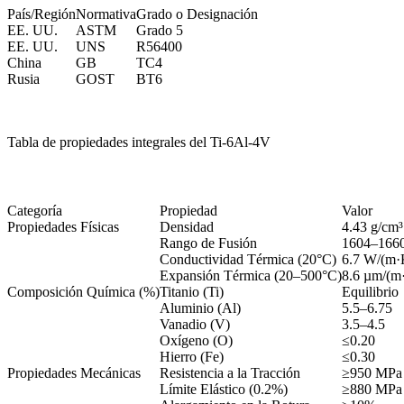
País/Región
Normativa
Grado o Designación
EE. UU.
ASTM
Grado 5
EE. UU.
UNS
R56400
China
GB
TC4
Rusia
GOST
BT6
Tabla de propiedades integrales del Ti-6Al-4V
Categoría
Propiedad
Valor
Propiedades Físicas
Densidad
4.43 g/cm³
Rango de Fusión
1604–166
Conductividad Térmica (20°C)
6.7 W/(m·
Expansión Térmica (20–500°C)
8.6 µm/(m
Composición Química (%)
Titanio (Ti)
Equilibrio
Aluminio (Al)
5.5–6.75
Vanadio (V)
3.5–4.5
Oxígeno (O)
≤0.20
Hierro (Fe)
≤0.30
Propiedades Mecánicas
Resistencia a la Tracción
≥950 MPa
Límite Elástico (0.2%)
≥880 MPa