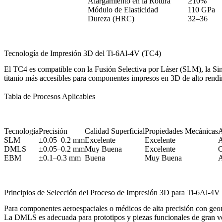
Alargamiento en la Rotura
≥10%
Módulo de Elasticidad
110 GPa
Dureza (HRC)
32–36
Tecnología de Impresión 3D del Ti-6Al-4V (TC4)
El TC4 es compatible con la Fusión Selectiva por Láser (SLM), la Si
titanio más accesibles para componentes impresos en 3D de alto rendi
Tabla de Procesos Aplicables
Tecnología
Precisión
Calidad Superficial
Propiedades Mecánicas
A
SLM
±0.05–0.2 mm
Excelente
Excelente
A
DMLS
±0.05–0.2 mm
Muy Buena
Excelente
C
EBM
±0.1–0.3 mm
Buena
Muy Buena
A
Principios de Selección del Proceso de Impresión 3D para Ti-6Al-4V
Para componentes aeroespaciales o médicos de alta precisión con geo
La
DMLS
es adecuada para prototipos y piezas funcionales de gran v