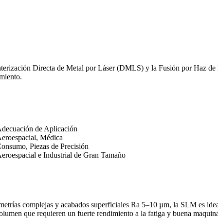
nterización Directa de Metal por Láser (DMLS) y la Fusión por Haz de E
miento.
decuación de Aplicación
eroespacial, Médica
onsumo, Piezas de Precisión
eroespacial e Industrial de Gran Tamaño
metrías complejas y acabados superficiales Ra 5–10 µm, la
SLM
es idea
olumen que requieren un fuerte rendimiento a la fatiga y buena maquina