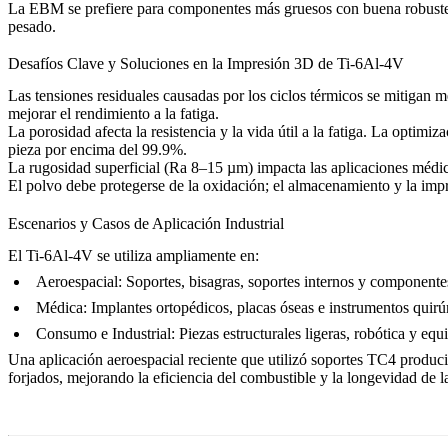
La
EBM
se prefiere para componentes más gruesos con buena robustez
pesado.
Desafíos Clave y Soluciones en la Impresión 3D de Ti-6Al-4V
Las tensiones residuales causadas por los ciclos térmicos se mitigan 
mejorar el rendimiento a la fatiga.
La porosidad afecta la resistencia y la vida útil a la fatiga. La opt
pieza por encima del 99.9%.
La rugosidad superficial (Ra 8–15 µm) impacta las aplicaciones médic
El polvo debe protegerse de la oxidación; el almacenamiento y la im
Escenarios y Casos de Aplicación Industrial
El Ti-6Al-4V se utiliza ampliamente en:
Aeroespacial:
Soportes, bisagras, soportes internos y componentes
Médica:
Implantes ortopédicos, placas óseas e instrumentos quirú
Consumo e Industrial:
Piezas estructurales ligeras, robótica y eq
Una aplicación aeroespacial reciente que utilizó soportes TC4 produ
forjados, mejorando la eficiencia del combustible y la longevidad de l