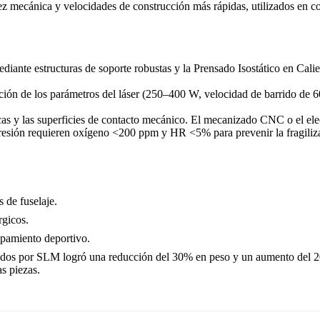
 mecánica y velocidades de construcción más rápidas, utilizados en co
mediante
estructuras de soporte
robustas y la
Prensado Isostático en Cali
imización de los parámetros del láser (250–400 W, velocidad de barrido 
as y las superficies de contacto mecánico. El
mecanizado CNC
o el
ele
presión requieren oxígeno <200 ppm y HR <5% para prevenir la fragiliz
 de fuselaje.
rgicos.
uipamiento deportivo.
cidos por SLM logró una reducción del 30% en peso y un aumento del 20
as piezas.