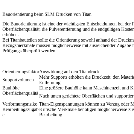
Bauorientierung beim SLM-Drucken von Titan
Die Bauorientierung ist eine der wichtigsten Entscheidungen bei der P
Oberflächenqualität, die Pulverentfernung und die endgültigen Kost
erhöhen.
Bei Titanbauteilen sollte die Orientierung sowohl anhand der Druckm
Bezugsmerkmale müssen möglicherweise mit ausreichender Zugabe fü
Prüfgangs überprüft werden.
Orientierungsfaktor
Auswirkung auf den Titandruck
Mehr Supports erhöhen die Druckzeit, den Materia
Supportvolumen
Entfernung
Bauhöhe
Eine größere Bauhöhe kann Maschinenzeit und K
Oberflächenqualitä
Nach unten gerichtete Oberflächen und supportier
t
Verformungsrisiko
Titan-Eigenspannungen können zu Verzug oder 
Bearbeitungszugab
Kritische Merkmale benötigen möglicherweise zusä
e
Bearbeitung