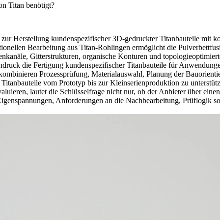
n Titan benötigt?
ur Herstellung kundenspezifischer 3D-gedruckter Titanbauteile mit kom
tionellen Bearbeitung aus Titan-Rohlingen ermöglicht die Pulverbettfu
nkanäle, Gitterstrukturen, organische Konturen und topologieoptimie
andruck
die Fertigung kundenspezifischer Titanbauteile für Anwendunge
ir kombinieren Prozessprüfung, Materialauswahl, Planung der Bauorie
itanbauteile vom Prototyp bis zur Kleinserienproduktion zu unterstüt
luieren, lautet die Schlüsselfrage nicht nur, ob der Anbieter über ein
 Eigenspannungen, Anforderungen an die Nachbearbeitung, Prüflogik s