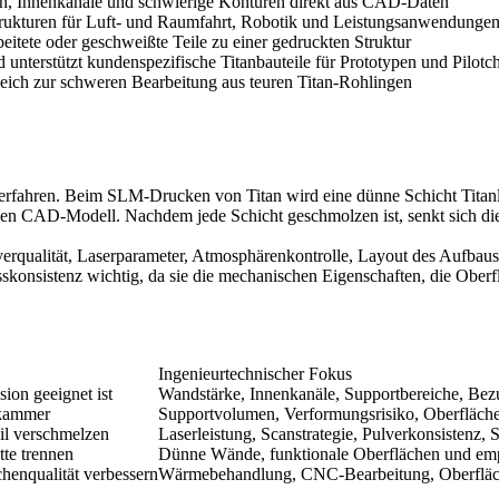
en, Innenkanäle und schwierige Konturen direkt aus CAD-Daten
nstrukturen für Luft- und Raumfahrt, Robotik und Leistungsanwendunge
itete oder geschweißte Teile zu einer gedruckten Struktur
unterstützt kundenspezifische Titanbauteile für Prototypen und Pilotc
leich zur schweren Bearbeitung aus teuren Titan-Rohlingen
rfahren. Beim SLM-Drucken von Titan wird eine dünne Schicht Titanle
en CAD-Modell. Nachdem jede Schicht geschmolzen ist, senkt sich die 
ulverqualität, Laserparameter, Atmosphärenkontrolle, Layout des Aufba
sskonsistenz wichtig, da sie die mechanischen Eigenschaften, die Oberfl
Ingenieurtechnischer Fokus
sion geeignet ist
Wandstärke, Innenkanäle, Supportbereiche, Bez
ukammer
Supportvolumen, Verformungsrisiko, Oberfläch
eil verschmelzen
Laserleistung, Scanstrategie, Pulverkonsistenz, S
tte trennen
Dünne Wände, funktionale Oberflächen und em
chenqualität verbessern
Wärmebehandlung, CNC-Bearbeitung, Oberfläc