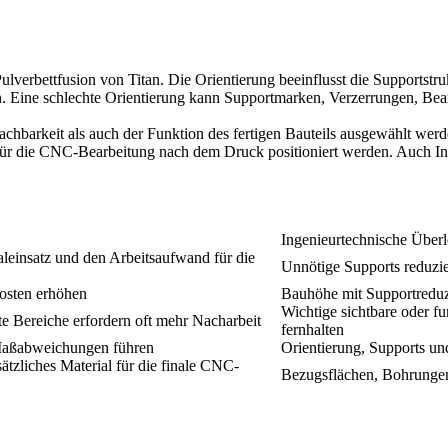
ulverbettfusion von Titan. Die Orientierung beeinflusst die Supportstru
en. Eine schlechte Orientierung kann Supportmarken, Verzerrungen, Be
achbarkeit als auch der Funktion des fertigen Bauteils ausgewählt we
r die CNC-Bearbeitung nach dem Druck positioniert werden. Auch Inn
Ingenieurtechnische Über
leinsatz und den Arbeitsaufwand für die
Unnötige Supports reduzie
osten erhöhen
Bauhöhe mit Supportreduz
Wichtige sichtbare oder f
te Bereiche erfordern oft mehr Nacharbeit
fernhalten
Maßabweichungen führen
Orientierung, Supports u
tzliches Material für die finale CNC-
Bezugsflächen, Bohrungen