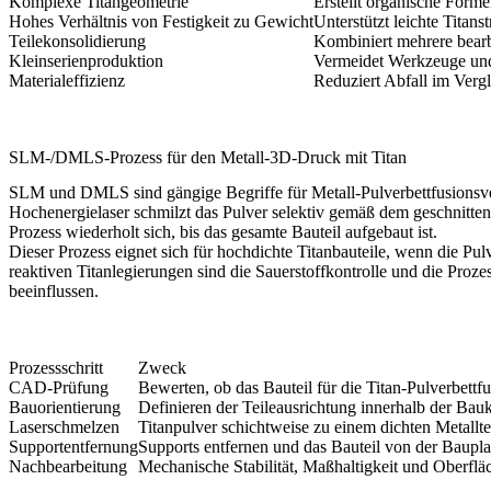
Komplexe Titangeometrie
Erstellt organische Form
Hohes Verhältnis von Festigkeit zu Gewicht
Unterstützt leichte Tita
Teilekonsolidierung
Kombiniert mehrere bearbe
Kleinserienproduktion
Vermeidet Werkzeuge und 
Materialeffizienz
Reduziert Abfall im Verg
SLM-/DMLS-Prozess für den Metall-3D-Druck mit Titan
SLM und DMLS sind gängige Begriffe für Metall-Pulverbettfusionsve
Hochenergielaser schmilzt das Pulver selektiv gemäß dem geschnitten
Prozess wiederholt sich, bis das gesamte Bauteil aufgebaut ist.
Dieser Prozess eignet sich für hochdichte Titanbauteile, wenn die P
reaktiven Titanlegierungen sind die Sauerstoffkontrolle und die Proze
beeinflussen.
Prozessschritt
Zweck
CAD-Prüfung
Bewerten, ob das Bauteil für die Titan-Pulverbettfu
Bauorientierung
Definieren der Teileausrichtung innerhalb der Ba
Laserschmelzen
Titanpulver schichtweise zu einem dichten Metallt
Supportentfernung
Supports entfernen und das Bauteil von der Baupla
Nachbearbeitung
Mechanische Stabilität, Maßhaltigkeit und Oberflä