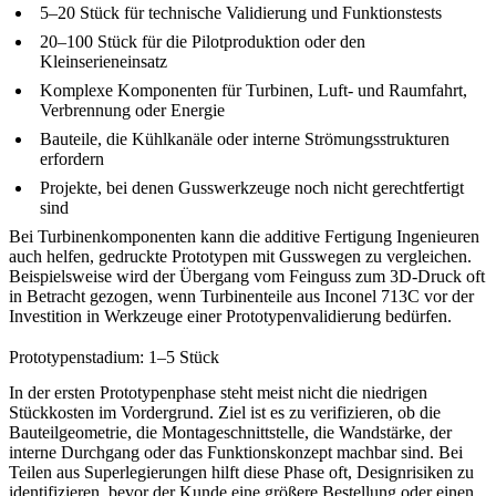
5–20 Stück für technische Validierung und Funktionstests
20–100 Stück für die Pilotproduktion oder den
Kleinserieneinsatz
Komplexe Komponenten für Turbinen, Luft- und Raumfahrt,
Verbrennung oder Energie
Bauteile, die Kühlkanäle oder interne Strömungsstrukturen
erfordern
Projekte, bei denen Gusswerkzeuge noch nicht gerechtfertigt
sind
Bei Turbinenkomponenten kann die additive Fertigung Ingenieuren
auch helfen, gedruckte Prototypen mit Gusswegen zu vergleichen.
Beispielsweise wird der Übergang vom
Feinguss
zum 3D-Druck oft
in Betracht gezogen, wenn Turbinenteile aus Inconel 713C vor der
Investition in Werkzeuge einer Prototypenvalidierung bedürfen.
Prototypenstadium: 1–5 Stück
In der ersten Prototypenphase steht meist nicht die niedrigen
Stückkosten im Vordergrund. Ziel ist es zu verifizieren, ob die
Bauteilgeometrie, die Montageschnittstelle, die Wandstärke, der
interne Durchgang oder das Funktionskonzept machbar sind. Bei
Teilen aus Superlegierungen hilft diese Phase oft, Designrisiken zu
identifizieren, bevor der Kunde eine größere Bestellung oder einen