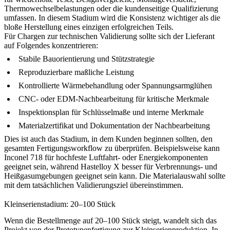
Thermowechselbelastungen oder die kundenseitige Qualifizierung
umfassen. In diesem Stadium wird die Konsistenz wichtiger als die
bloße Herstellung eines einzigen erfolgreichen Teils.
Für Chargen zur technischen Validierung sollte sich der Lieferant
auf Folgendes konzentrieren:
Stabile Bauorientierung und Stützstrategie
Reproduzierbare maßliche Leistung
Kontrollierte Wärmebehandlung oder Spannungsarmglühen
CNC- oder EDM-Nachbearbeitung für kritische Merkmale
Inspektionsplan für Schlüsselmaße und interne Merkmale
Materialzertifikat und Dokumentation der Nachbearbeitung
Dies ist auch das Stadium, in dem Kunden beginnen sollten, den
gesamten Fertigungsworkflow zu überprüfen. Beispielsweise kann
Inconel 718
für hochfeste Luftfahrt- oder Energiekomponenten
geeignet sein, während
Hastelloy X
besser für Verbrennungs- und
Heißgasumgebungen geeignet sein kann. Die Materialauswahl sollte
mit dem tatsächlichen Validierungsziel übereinstimmen.
Kleinserienstadium: 20–100 Stück
Wenn die Bestellmenge auf 20–100 Stück steigt, wandelt sich das
Projekt von der Prototypenfertigung zur Kleinserienproduktion. In