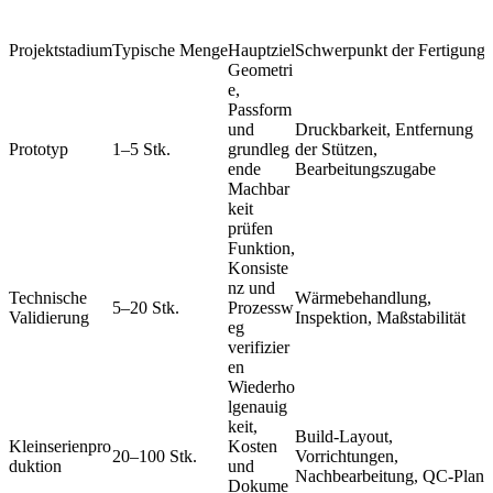
Projektstadium
Typische Menge
Hauptziel
Schwerpunkt der Fertigung
Geometri
e,
Passform
und
Druckbarkeit, Entfernung
Prototyp
1–5 Stk.
grundleg
der Stützen,
ende
Bearbeitungszugabe
Machbar
keit
prüfen
Funktion,
Konsiste
nz und
Technische
Wärmebehandlung,
5–20 Stk.
Prozessw
Validierung
Inspektion, Maßstabilität
eg
verifizier
en
Wiederho
lgenauig
keit,
Build-Layout,
Kleinserienpro
Kosten
20–100 Stk.
Vorrichtungen,
duktion
und
Nachbearbeitung, QC-Plan
Dokume