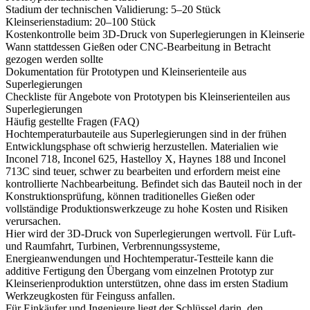
Stadium der technischen Validierung: 5–20 Stück
Kleinserienstadium: 20–100 Stück
Kostenkontrolle beim 3D-Druck von Superlegierungen in Kleinserie
Wann stattdessen Gießen oder CNC-Bearbeitung in Betracht
gezogen werden sollte
Dokumentation für Prototypen und Kleinserienteile aus
Superlegierungen
Checkliste für Angebote von Prototypen bis Kleinserienteilen aus
Superlegierungen
Häufig gestellte Fragen (FAQ)
Hochtemperaturbauteile aus Superlegierungen sind in der frühen
Entwicklungsphase oft schwierig herzustellen. Materialien wie
Inconel 718, Inconel 625, Hastelloy X, Haynes 188 und Inconel
713C sind teuer, schwer zu bearbeiten und erfordern meist eine
kontrollierte Nachbearbeitung. Befindet sich das Bauteil noch in der
Konstruktionsprüfung, können traditionelles Gießen oder
vollständige Produktionswerkzeuge zu hohe Kosten und Risiken
verursachen.
Hier wird der
3D-Druck von Superlegierungen
wertvoll. Für Luft-
und Raumfahrt, Turbinen, Verbrennungssysteme,
Energieanwendungen und Hochtemperatur-Testteile kann die
additive Fertigung den Übergang vom einzelnen Prototyp zur
Kleinserienproduktion unterstützen, ohne dass im ersten Stadium
Werkzeugkosten für Feinguss anfallen.
Für Einkäufer und Ingenieure liegt der Schlüssel darin, den