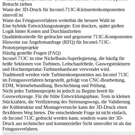
Betracht ziehen
Wann der 3D-Druck für Inconel-713C-Kleinserienkomponenten
sinnvoll ist
Wann das Feingussverfahren weiterhin die bessere Wahl ist
Eine hybride Entwicklungsstrategie: Erst drucken, später gießen
Logik hinter Kosten und Durchlaufzeiten
Qualitätskontrolle für gedruckte und gegossene 713C-Komponenten
Hinweise zur Angebotsanfrage (RFQ) für Inconel-713C-
Prototypenprojekte
Häufig gestellte Fragen (FAQ)
Inconel 713C ist eine Nickelbasis-Superlegierung, die häufig für
heiße Sektionen von Turbinen, Leitschaufelteile, Gaswegstrukturen
und Hochtemperatur-Turbinenhardware verwendet wird.
Traditionell werden viele
Turbinenkomponenten aus Inconel 713C
im Feingussverfahren hergestellt, gefolgt von CNC-Bearbeitung,
EDM, Wärmebehandlung, Beschichtung und Prüfung.
Nicht jedes Turbinenprojekt ist jedoch zu Beginn bereit für
Gusswerkzeuge. Für die frühe Entwicklungsphase, Tests in kleinen
Stückzahlen, die Verifizierung des Strömungswegs, die Validierung
der Kühlstruktur und Montageversuche kann der 3D-Druck einen
flexibleren Weg bieten. Die entscheidende Frage ist nicht einfach,
ob Inconel 713C gedruckt werden kann, sondern wann der 3D-
Druck aus technischer und kommerzieller Sicht sinnvoller ist als das
Feingussverfahren.