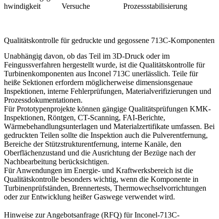
hwindigkeit
Versuche
Prozessstabilisierung
Qualitätskontrolle für gedruckte und gegossene 713C-Komponenten
Unabhängig davon, ob das Teil im 3D-Druck oder im
Feingussverfahren hergestellt wurde, ist die Qualitätskontrolle für
Turbinenkomponenten aus Inconel 713C unerlässlich. Teile für
heiße Sektionen erfordern möglicherweise dimensionsgenaue
Inspektionen, interne Fehlerprüfungen, Materialverifizierungen und
Prozessdokumentationen.
Für Prototypenprojekte können gängige Qualitätsprüfungen KMK-
Inspektionen, Röntgen, CT-Scanning, FAI-Berichte,
Wärmebehandlungsunterlagen und Materialzertifikate umfassen. Bei
gedruckten Teilen sollte die Inspektion auch die Pulverentfernung,
Bereiche der Stützstrukturentfernung, interne Kanäle, den
Oberflächenzustand und die Ausrichtung der Bezüge nach der
Nachbearbeitung berücksichtigen.
Für
Anwendungen im Energie- und Kraftwerksbereich
ist die
Qualitätskontrolle besonders wichtig, wenn die Komponente in
Turbinenprüfständen, Brennertests, Thermowechselvorrichtungen
oder zur Entwicklung heißer Gaswege verwendet wird.
Hinweise zur Angebotsanfrage (RFQ) für Inconel-713C-