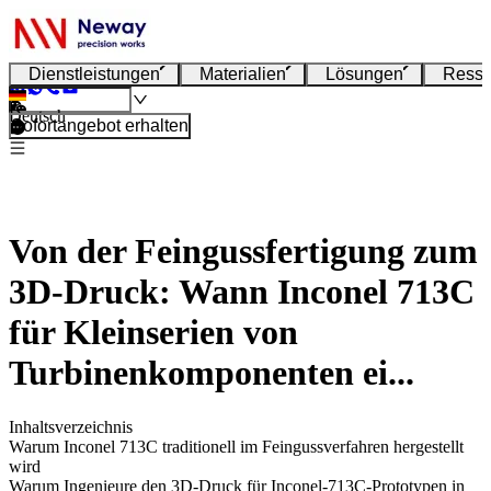
Dienstleistungen
Materialien
Lösungen
Resso
Deutsch
Sofortangebot erhalten
Von der Feingussfertigung zum
3D-Druck: Wann Inconel 713C
für Kleinserien von
Turbinenkomponenten ei...
Inhaltsverzeichnis
Warum Inconel 713C traditionell im Feingussverfahren hergestellt
wird
Warum Ingenieure den 3D-Druck für Inconel-713C-Prototypen in