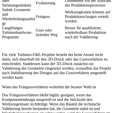
oder
Geometrien vor der Auswahl
Evaluierung
Strömungsstruktur
des Produktionsprozesses
Stabile Geometrie
Werkzeugkosten können auf
und
Feinguss
Produktionschargen verteilt
Wiederholungsaufträ
werden
ge
Langfristiges
Besser für qualifizierte,
Guss oder
Turbinenhardware-
wiederholbare Produktion
hybrider Weg
Programm
nach der Validierung
Für viele Turbinen-F&E-Projekte besteht der beste Ansatz nicht
darin, sich dauerhaft für den 3D-Druck oder das Gussverfahren zu
entscheiden. Stattdessen kann der 3D-Druck zunächst zur
Validierung der Geometrie eingesetzt werden, woraufhin das Projekt
nach Stabilisierung des Designs auf das Gussverfahren umgestellt
werden kann.
Wann das Feingussverfahren weiterhin die bessere Wahl ist
Das Feingussverfahren bleibt highly geeignet, wenn das
Komponentendesign ausgereift ist und die Stückzahl den
Werkzeugeinsatz rechtfertigt. Wenn das Bauteil die technische
Validierung bereits bestanden hat, die Geometrie stabil ist und