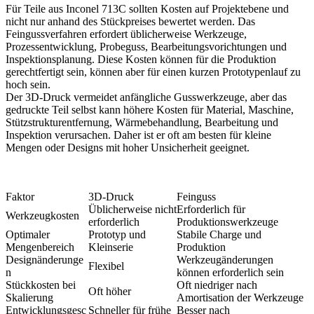
Für Teile aus Inconel 713C sollten Kosten auf Projektebene und
nicht nur anhand des Stückpreises bewertet werden. Das
Feingussverfahren erfordert üblicherweise Werkzeuge,
Prozessentwicklung, Probeguss, Bearbeitungsvorichtungen und
Inspektionsplanung. Diese Kosten können für die Produktion
gerechtfertigt sein, können aber für einen kurzen Prototypenlauf zu
hoch sein.
Der 3D-Druck vermeidet anfängliche Gusswerkzeuge, aber das
gedruckte Teil selbst kann höhere Kosten für Material, Maschine,
Stützstrukturentfernung, Wärmebehandlung, Bearbeitung und
Inspektion verursachen. Daher ist er oft am besten für kleine
Mengen oder Designs mit hoher Unsicherheit geeignet.
Faktor
3D-Druck
Feinguss
Üblicherweise nicht
Erforderlich für
Werkzeugkosten
erforderlich
Produktionswerkzeuge
Optimaler
Prototyp und
Stabile Charge und
Mengenbereich
Kleinserie
Produktion
Designänderunge
Werkzeugänderungen
Flexibel
n
können erforderlich sein
Stückkosten bei
Oft niedriger nach
Oft höher
Skalierung
Amortisation der Werkzeuge
Entwicklungsgesc
Schneller für frühe
Besser nach