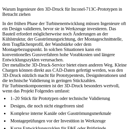
Warum Ingenieure den 3D-Druck für Inconel-713C-Prototypen in
Betracht ziehen
In der frühen Phase der Turbinenentwicklung müssen Ingenieure oft
ein Design validieren, bevor sie in Werkzeuge investieren. Das
Bauteil erfordert möglicherweise noch Änderungen an der
Kühlstruktur, der Gasströmungsrichtung, der Montageschnittstelle,
dem Tragflächenprofil, der Wandstärke oder dem
Montagebezugspunkt. In solchen Situationen kann ein
konventionelles Gussverfahren hohe Vorabkosten und längere
Entwicklungszyklen verursachen.
Der metallische
3D-Druck-Service
bietet einen anderen Weg. Kleine
Chargen können direkt aus CAD-Daten gefertigt werden, was den
3D-Druck nützlich macht für Prototypentests, Designiterationen und
die technische Validierung in geringen Stückzahlen.
Für Turbinenkomponenten ist der 3D-Druck besonders wertvoll,
wenn das Projekt Folgendes umfasst:
1–20 Stück für Prototypen oder technische Validierung
Designs, die noch nicht eingefroren sind
Komplexe interne Kanäle oder Gasströmungsmerkmale
Montageprüfungen vor der Investition in Werkzeuge
Kurze Entwicklungszyklen für F&E oder Prüfstände