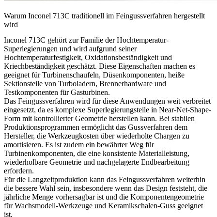
Warum Inconel 713C traditionell im Feingussverfahren hergestellt
wird
Inconel 713C gehört zur Familie der Hochtemperatur-
Superlegierungen
und wird aufgrund seiner
Hochtemperaturfestigkeit, Oxidationsbeständigkeit und
Kriechbeständigkeit geschätzt. Diese Eigenschaften machen es
geeignet für Turbinenschaufeln, Düsenkomponenten, heiße
Sektionsteile von Turboladern, Brennerhardware und
Testkomponenten für Gasturbinen.
Das Feingussverfahren wird für diese Anwendungen weit verbreitet
eingesetzt, da es komplexe Superlegierungsteile in Near-Net-Shape-
Form mit kontrollierter Geometrie herstellen kann. Bei stabilen
Produktionsprogrammen ermöglicht das Gussverfahren dem
Hersteller, die Werkzeugkosten über wiederholte Chargen zu
amortisieren. Es ist zudem ein bewährter Weg für
Turbinenkomponenten, die eine konsistente Materialleistung,
wiederholbare Geometrie und nachgelagerte Endbearbeitung
erfordern.
Für die Langzeitproduktion kann das Feingussverfahren weiterhin
die bessere Wahl sein, insbesondere wenn das Design feststeht, die
jährliche Menge vorhersagbar ist und die Komponentengeometrie
für Wachsmodell-Werkzeuge und Keramikschalen-Guss geeignet
ist.