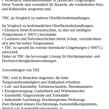
• Verbesserte Bauteillebensdauer in zyklischen Umgebungen
Diese Vorteile sind wesentlich für Bauteile, die wiederholten Heiz-
und Kühlzyklen ausgesetzt sind.
TBC im Vergleich zu anderen Oberflächenbehandlungen
Im Vergleich zu herkömmlichen Oberflächenbehandlungen:
•
Eloxieren
bietet Korrosionsschutz, ist aber auf niedrigere
Temperaturen (<300°C) beschränkt
• Lackieren und
Pulverbeschichten
bieten Schutz, verschlechtern
sich aber bei hohen Temperaturen
• TBC ist speziell für extreme thermische Umgebungen (>800°C)
entwickelt
Daher ist TBC die bevorzugte Lösung für Hochtemperatur- und
Hochzuverlässigkeitsanwendungen.
Anwendungen von TBC
TBC wird in Branchen eingesetzt, die hohe
Temperaturbeständigkeit und Haltbarkeit erfordern:
• Luft- und Raumfahrt: Turbinenschaufeln, Brennkammern
• Energieerzeugung: Gasturbinen und Wärmetauscher
• Automobil: Abgassysteme und Turbolader
• Industrielle Ausrüstung: Hochtemperatur-Werkzeuge
Zum Beispiel können Hochleistungs-Automobilkomponenten,
ähnlich wie
Automobilkomponenten
, in