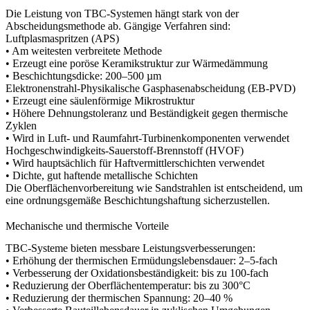
Die Leistung von TBC-Systemen hängt stark von der
Abscheidungsmethode ab. Gängige Verfahren sind:
Luftplasmaspritzen (APS)
• Am weitesten verbreitete Methode
• Erzeugt eine poröse Keramikstruktur zur Wärmedämmung
• Beschichtungsdicke: 200–500 µm
Elektronenstrahl-Physikalische Gasphasenabscheidung (EB-PVD)
• Erzeugt eine säulenförmige Mikrostruktur
• Höhere Dehnungstoleranz und Beständigkeit gegen thermische
Zyklen
• Wird in Luft- und Raumfahrt-Turbinenkomponenten verwendet
Hochgeschwindigkeits-Sauerstoff-Brennstoff (HVOF)
• Wird hauptsächlich für Haftvermittlerschichten verwendet
• Dichte, gut haftende metallische Schichten
Die Oberflächenvorbereitung wie
Sandstrahlen
ist entscheidend, um
eine ordnungsgemäße Beschichtungshaftung sicherzustellen.
Mechanische und thermische Vorteile
TBC-Systeme bieten messbare Leistungsverbesserungen:
• Erhöhung der thermischen Ermüdungslebensdauer: 2–5-fach
• Verbesserung der Oxidationsbeständigkeit: bis zu 100-fach
• Reduzierung der Oberflächentemperatur: bis zu 300°C
• Reduzierung der thermischen Spannung: 20–40 %