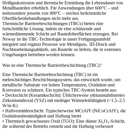
Heißgaskorrosion und thermische Ermüdung die Lebensdauer von
Metallbauteilen erheblich. Für Anwendungen über 600°C – und
insbesondere jenseits von 900°C – reichen herkömmliche
Oberflächenbehandlungen nicht mehr aus.
Thermische Barrierebeschichtungen (TBCs) bieten eine
fortschrittliche Lösung, indem sie eine schützende und
wärmedämmende Schicht auf Bauteiloberflächen erzeugen. Bei
Neway ist die TBC-Technologie in unser Fertigungsumfeld
integriert und ergänzt Prozesse wie
Metallguss
,
3D-Druck
und
Nachbearbeitungsabläufe, um Bauteile zu liefern, die in extremen
Umgebungen betrieben werden können.
Was ist eine Thermische Barrierebeschichtung (TBC)?
Eine Thermische Barrierebeschichtung (TBC) ist ein
mehrschichtiges Beschichtungssystem, das entwickelt wurde, um
metallische Substrate vor hohen Temperaturen, Oxidation und
Korrosion zu schützen. Ein typisches TBC-System besteht aus:
•
Deckschicht (Keramikschicht):
Üblicherweise yttriumstabilisiertes
Zirkoniumdioxid (YSZ) mit niedriger Wärmeleitfähigkeit (~1,5–2,5
W/m·K)
•
Haftvermittlerschicht:
Typischerweise MCrAlY (NiCoCrAlY), die
Oxidationsbeständigkeit und Haftung bietet
•
Thermisch gewachsenes Oxid (TGO):
Eine dünne Al₂O₃-Schicht,
die während des Betriebs entsteht und die Haftung verbessert