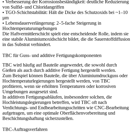
• Verbesserung der Korrosionsbeständigkeit: deutliche Reduzierung
von Sulfid- und Chloridangriffen
• TGO-Schichtstabilität: Hält die Dicke des Schutzoxids bei ~1–10
µm
• Lebensdauerverlängerung: 2–5-fache Steigerung in
Hochtemperaturumgebungen
Die Haftvermittlerschicht spielt eine entscheidende Rolle, indem sie
eine stabile Aluminiumoxidschicht bildet, die die Sauerstoffdiffusion
in das Substrat verhindert.
TBC für Guss- und additive Fertigungskomponenten
TBC wird häufig auf Bauteile angewendet, die sowohl durch
Gießen als auch durch additive Fertigung hergestellt werden.
Zum Beispiel können Bauteile, die über
Aluminiumdruckguss
oder
Hochtemperaturlegierungen hergestellt werden, von TBC
profitieren, wenn sie erhöhten Temperaturen oder korrosiven
Umgebungen ausgesetzt sind.
In additiven Fertigungsabläufen, insbesondere solchen, die
Hochleistungslegierungen betreffen, wird TBC oft nach
Verdichtungs- und Endbearbeitungsschritten wie
CNC-Bearbeitung
aufgetragen, um eine optimale Oberflächenvorbereitung und
Beschichtungshaftung sicherzustellen.
TBC-Auftragsverfahren