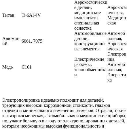
Аэрокосмически
е детали,
Аэрокосм
медицинские
ическая,
Титан
Ti-6Al-4V
имплантаты,
Медицин
специальная
ская
оснастка
Автомобильные
Автомоб
Алюмин
детали,
ильная,
6061
,
7075
ий
конструкционн
Аэрокосм
ые элементы
ическая
Электрон
Электрические
ика,
разъёмы,
Автомоб
Медь
C101
теплообменник
ильная,
и
Энергети
ка
Электрополировка идеально подходит для деталей,
требующих высокой коррозионной стойкости, гладкой
отделки и минимального изменения размеров. Отрасли, такие
как аэрокосмическая, автомобильная и медицинские приборы,
получают большую выгоду от электрополированных деталей,
которым необходимы высокая функциональность и