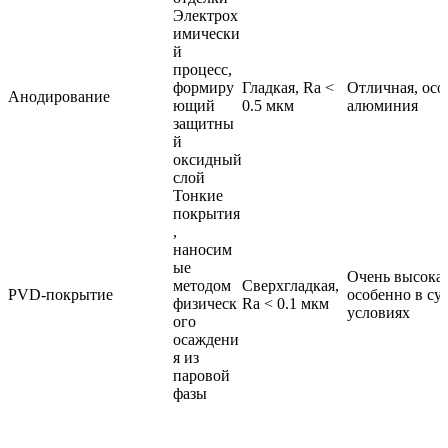
Электрох
имически
й
процесс,
формиру
Гладкая, Ra <
Отличная, осо
Анодирование
ющий
0.5 мкм
алюминия
защитны
й
оксидный
слой
Тонкие
покрытия
,
наносим
ые
Очень высокая
методом
Сверхгладкая,
PVD-покрытие
особенно в су
физическ
Ra < 0.1 мкм
условиях
ого
осаждени
я из
паровой
фазы