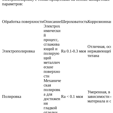
параметров:
Обработка поверхности
Описание
Шероховатость
Коррозионная 
Электрох
имически
й
процесс,
сглажива
Отличная, осо
ющий и
Электрополировка
Ra 0.1-0.3 мкм
нержавеющей 
полирую
титана
щий
металлич
еские
поверхно
сти
Механиче
ская
полировк
Умеренная, в
а для
Полировка
Ra < 0.1 мкм
зависимости о
достижен
материала и о
ия
гладкой
отделки