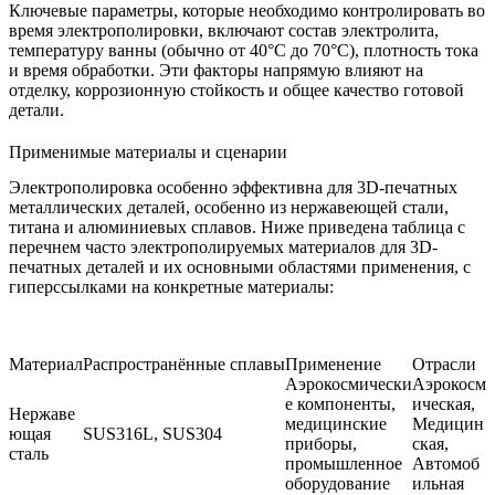
Ключевые параметры, которые необходимо контролировать во
время электрополировки, включают состав электролита,
температуру ванны (обычно от 40°C до 70°C), плотность тока
и время обработки. Эти факторы напрямую влияют на
отделку, коррозионную стойкость и общее качество готовой
детали.
Применимые материалы и сценарии
Электрополировка особенно эффективна для 3D-печатных
металлических деталей, особенно из нержавеющей стали,
титана и алюминиевых сплавов. Ниже приведена таблица с
перечнем часто электрополируемых материалов для 3D-
печатных деталей и их основными областями применения, с
гиперссылками на конкретные материалы:
Материал
Распространённые сплавы
Применение
Отрасли
Аэрокосмически
Аэрокосм
е компоненты,
ическая,
Нержаве
медицинские
Медицин
ющая
SUS316L
,
SUS304
приборы,
ская,
сталь
промышленное
Автомоб
оборудование
ильная