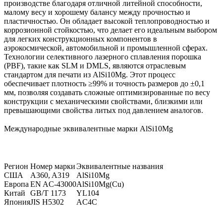
производстве благодаря отличной литейной способности,
малому весу и хорошему балансу между прочностью и
пластичностью. Он обладает высокой теплопроводностью и
коррозионной стойкостью, что делает его идеальным выбором
для легких конструкционных компонентов в
аэрокосмической, автомобильной и промышленной сферах.
Технологии
селективного лазерного сплавления порошка
(PBF)
, такие как SLM и DMLS, являются отраслевым
стандартом для печати из AlSi10Mg. Этот процесс
обеспечивает плотность ≥99% и точность размеров до ±0,1
мм, позволяя создавать сложные оптимизированные по весу
конструкции с механическими свойствами, близкими или
превышающими свойства литых под давлением аналогов.
Международные эквивалентные марки AlSi10Mg
Регион
Номер марки
Эквивалентные названия
США
A360, A319
AlSi10Mg
Европа
EN AC-43000
AlSi10Mg(Cu)
Китай
GB/T 1173
YL104
Япония
JIS H5302
AC4C