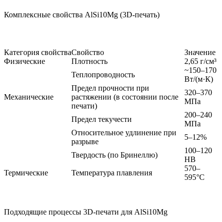
Комплексные свойства AlSi10Mg (3D-печать)
Категория свойства
Свойство
Значение
Физические
Плотность
2,65 г/см³
~150–170
Теплопроводность
Вт/(м·К)
Предел прочности при
320–370
Механические
растяжении (в состоянии после
МПа
печати)
200–240
Предел текучести
МПа
Относительное удлинение при
5–12%
разрыве
100–120
Твердость (по Бринеллю)
HB
570–
Термические
Температура плавления
595°C
Подходящие процессы 3D-печати для AlSi10Mg