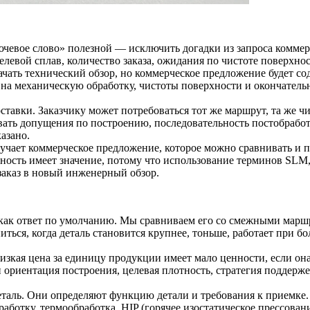
ючевое слово» полезной — исключить догадки из запроса комме
евой сплав, количество заказа, ожидания по чистоте поверхнос
начать технический обзор, но коммерческое предложение будет 
 на механическую обработку, чистоты поверхности и окончатель
авки. Заказчику может потребоваться тот же маршрут, та же чис
ать допущения по построению, последовательность постобработк
азано.
лучает коммерческое предложение, которое можно сравнивать и 
ьность имеет значение, потому что использование терминов SL
заказ в новый инженерный обзор.
 как ответ по умолчанию. Мы сравниваем его со смежными мар
ться, когда деталь становится крупнее, тоньше, работает при б
зкая цена за единицу продукции имеет мало ценности, если она
и ориентация построения, целевая плотность, стратегия поддерж
аль. Они определяют функцию детали и требования к приемке.
работку, термообработка, HIP (горячее изостатическое прессова