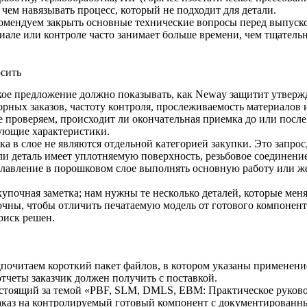
чем навязывать процесс, который не подходит для детали.
комендуем закрыть основные технические вопросы перед выпуско
але или контроле часто занимает больше времени, чем тщатель
осить
ское предложение должно показывать, как Neway защитит утвер
орных заказов, частоту контроля, прослеживаемость материалов
е проверяем, происходит ли окончательная приемка до или посл
вующие характеристики.
а в слое не являются отдельной категорией закупки. Это запро
и деталь имеет уплотняемую поверхность, резьбовое соединение
лавление в порошковом слое
выполнять основную работу или ж
упочная заметка; нам нужны те несколько деталей, которые меня
очны, чтобы отличить печатаемую модель от готового компонент
риск решен.
читаем короткий пакет файлов, в котором указаны применение,
отчеты заказчик должен получить с поставкой.
 стоящий за темой «PBF, SLM, DMLS, EBM: Практическое руково
заказ на контролируемый готовый компонент с документированн