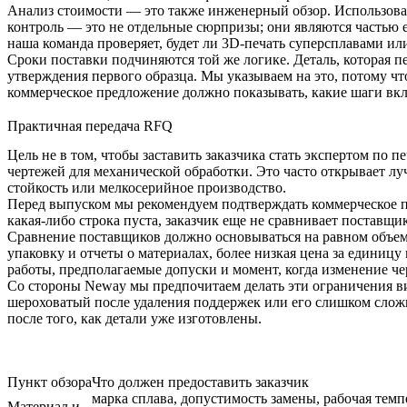
Анализ стоимости — это также инженерный обзор. Использован
контроль — это не отдельные сюрпризы; они являются частью ед
наша команда проверяет, будет ли
3D-печать суперсплавами
или
Сроки поставки подчиняются той же логике. Деталь, которая п
утверждения первого образца. Мы указываем на это, потому чт
коммерческое предложение должно показывать, какие шаги вкл
Практичная передача RFQ
Цель не в том, чтобы заставить заказчика стать экспертом по
чертежей для механической обработки. Это часто открывает лу
стойкость или мелкосерийное производство.
Перед выпуском мы рекомендуем подтверждать коммерческое пре
какая-либо строка пуста, заказчик еще не сравнивает поставщи
Сравнение поставщиков должно основываться на равном объеме
упаковку и отчеты о материалах, более низкая цена за единиц
работы, предполагаемые допуски и момент, когда изменение че
Со стороны Neway мы предпочитаем делать эти ограничения ви
шероховатый после удаления поддержек или его слишком сложно
после того, как детали уже изготовлены.
Пункт обзора
Что должен предоставить заказчик
марка сплава, допустимость замены, рабочая темп
Материал и