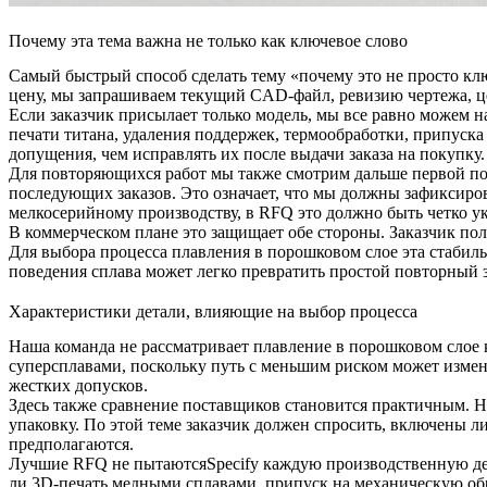
Почему эта тема важна не только как ключевое слово
Самый быстрый способ сделать тему «почему это не просто кл
цену, мы запрашиваем текущий CAD-файл, ревизию чертежа, цел
Если заказчик присылает только модель, мы все равно можем 
печати титана
, удаления поддержек, термообработки, припуска
допущения, чем исправлять их после выдачи заказа на покупку.
Для повторяющихся работ мы также смотрим дальше первой пост
последующих заказов. Это означает, что мы должны зафиксиров
мелкосерийному производству, в RFQ это должно быть четко ук
В коммерческом плане это защищает обе стороны. Заказчик по
Для выбора процесса плавления в порошковом слое эта стабил
поведения сплава может легко превратить простой повторный 
Характеристики детали, влияющие на выбор процесса
Наша команда не рассматривает плавление в порошковом слое
суперсплавами
, поскольку путь с меньшим риском может измени
жестких допусков.
Здесь также сравнение поставщиков становится практичным. Ни
упаковку. По этой теме заказчик должен спросить, включены л
предполагаются.
Лучшие RFQ не пытаютсяSpecify каждую производственную дет
ли
3D-печать медными сплавами
, припуск на механическую об