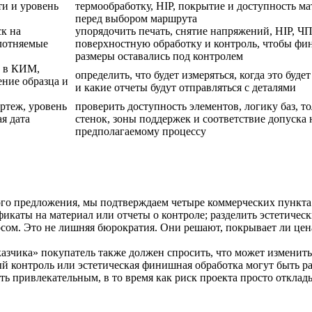
ти и уровень
термообработку, HIP, покрытие и доступность ма
перед выбором маршрута
ск на
упорядочить печать, снятие напряжений, HIP, Ч
плотняемые
поверхностную обработку и контроль, чтобы фи
размеры оставались под контролем
ь в КИМ,
определить, что будет измеряться, когда это буде
ение образца и
и какие отчеты будут отправляться с деталями
ртеж, уровень
проверить доступность элементов, логику баз, 
я дата
стенок, зоны поддержек и соответствие допуска 
предполагаемому процессу
го предложения, мы подтверждаем четыре коммерческих пункта: 
икаты на материал или отчеты о контроле; разделить эстетичес
сом. Это не лишняя бюрократия. Они решают, покрывает ли цен
 заказчика» покупатель также должен спросить, что может измен
ный контроль или эстетическая финишная обработка могут быть 
ь привлекательным, в то время как риск проекта просто отклады