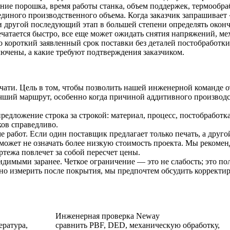
ие порошка, время работы станка, объем поддержек, термообраб
иного производственного объема. Когда заказчик запрашивает «pb
 другой последующий этап в большей степени определять оконча
ечатается быстро, все еще может ожидать снятия напряжений, м
о короткий заявленный срок поставки без деталей постобработк
ючены, а какие требуют подтверждения заказчиком.
 печати. Цель в том, чтобы позволить нашей инженерной команде
чший маршрут, особенно когда причиной аддитивного производст
дложение строка за строкой: материал, процесс, постобработка,
ков справедливо.
 работ. Если один поставщик предлагает только печать, а друг
у может не означать более низкую стоимость проекта. Мы реком
ртежа повлечет за собой пересчет цены.
димыми заранее. Четкое ограничение — это не слабость; это п
 измерить после покрытия, мы предпочтем обсудить корректиров
Инженерная проверка Neway
ература,
сравнить PBF, DED, механическую обработку,