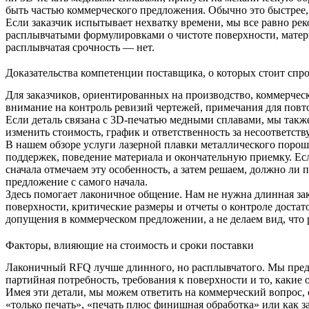
быть частью коммерческого предложения. Обычно это быстрее, 
Если заказчик испытывает нехватку времени, мы все равно ре
расплывчатыми формулировками о чистоте поверхности, матери
расплывчатая срочность — нет.
Доказательства компетенции поставщика, о которых стоит спр
Для заказчиков, ориентированных на производство, коммерче
внимание на контроль ревизий чертежей, примечания для повт
Если деталь связана с
3D-печатью медными сплавами
, мы такж
изменить стоимость, график и ответственность за несоответст
В нашем обзоре услуги лазерной плавки металлического порошк
поддержек, поведение материала и окончательную приемку. Есл
сначала отмечаем эту особенность, а затем решаем, должно ли
п
предложение с самого начала.
Здесь помогает лаконичное общение. Нам не нужна длинная зак
поверхности, критические размеры и отчеты о контроле достат
допущения в коммерческом предложении, а не делаем вид, что 
Факторы, влияющие на стоимость и сроки поставки
Лаконичный RFQ лучше длинного, но расплывчатого. Мы предпо
партийная потребность, требования к поверхности и то, какие 
Имея эти детали, мы можем ответить на коммерческий вопрос,
«только печать», «печать плюс финишная обработка» или как 