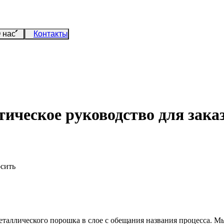
 нас
Контакты
ческое руководство для зака
осить
еталлического порошка в слое
с обещания названия процесса. Мы