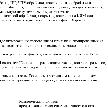
отка, HIP, ЧПУ-обработка, поверхностная обработка и
f, slm, dmls, ebm: практическое руководство для заказчика»,
тельную цену, чем сама операция печати.
еханической обработки, покрытия, контроля на КИМ или
и может позже создать конфликт в графике. Хорошее
 отделить реальные требования от привычек, скопированных из
ва являются вес, тепло, проводимость, коррозионная
 контроль, сертификаты, упаковка и сроки поставки. Если
ой включает
3D-печать нержавеющей сталью
, контроль размеров,
ендуем попросить каждого поставщика указать исключенные
олезный контроль. Если элемент слишком тонкий, слишком
ку конструкции или процесса до заказа на покупку, а не
Коммерческая причина
предотвращает сравнение заказчиком одного