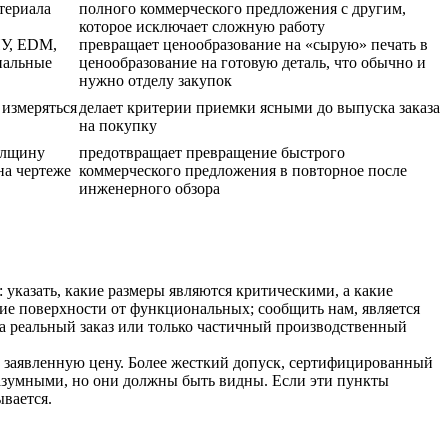
териала
полного коммерческого предложения с другим,
которое исключает сложную работу
ПУ, EDM,
превращает ценообразование на «сырую» печать в
нальные
ценообразование на готовую деталь, что обычно и
нужно отделу закупок
т измеряться
делает критерии приемки ясными до выпуска заказа
на покупку
толщину
предотвращает превращение быстрого
на чертеже
коммерческого предложения в повторное после
инженерного обзора
указать, какие размеры являются критическими, а какие
кие поверхности от функциональных; сообщить нам, является
а реальный заказ или только частичный производственный
ить заявленную цену. Более жесткий допуск, сертифицированный
разумными, но они должны быть видны. Если эти пункты
вается.