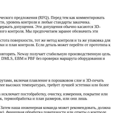
рческого предложения (RFQ). Перед тем как комментировать
ти, уровень контроля и любые стандарты заказчика.
содержать допущения. Эти допущения обычно касаются
3D-
ного контроля. Мы предпочитаем заранее обозначить эти
тота поверхности, тот же метод контроля и та же упаковка для
и и план контроля. Если деталь может перейти от прототипа к
повторять. Neway получает стабильную производственную цель.
M, DMLS, EBM и PBF без проверки маршрута оборудования и
шрутами, включая
плавление в порошковом слое
и
3D-печать
олее высоких температурах, требует лучшей эстетики или более
 исключает постобработку, очистку, измерения, покрытие или
ек, термообработка и план размеров, или они лишь
 Затем наша инженерная команда может рекомендовать, должна
ние), финишная обработка поверхности или отчеты о контроле