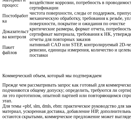
воздействие коррозии, потребность в проводимос
процесс
сертификации
чистота поверхности, следы от поддержек, припу
Постобработ
механическую обработку, требования к резьбе, у
ка
поверхности, покрытие и ожидания по очистке
критические размеры, формат отчета, потребност
Доказательст
сертификат материала, требования к НК, утвержд
ва контроля
отчеты для повторных заказов
нативный CAD или STEP, контролируемый 2D-че
Пакет
ревизии, единицы измерения, количество и целева
файлов
поставки
Коммерческий объем, который мы подтверждаем
Прежде чем рассматривать запрос как готовый для коммерческо
подчиняются общему допуску; определить, требуются ли сертиф
ли это прототипом, опытной партией или повторяющимся спро
этап.
Для темы «pbf, slm, dmls, ebm: практическое руководство для
материал, ускоренная доставка, добавление HIP, дополнитель
остаются скрытыми, коммерческое предложение может выглядет