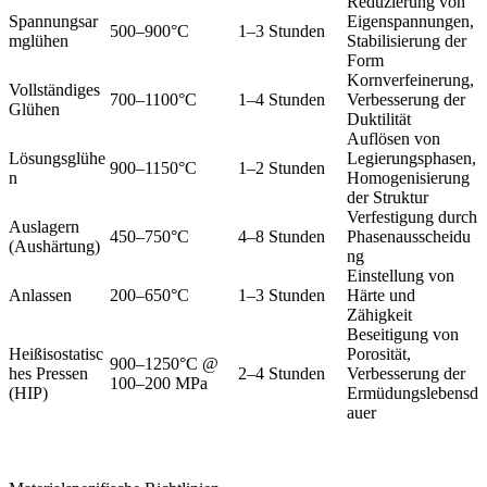
Reduzierung von
Spannungsar
Eigenspannungen,
500–900°C
1–3 Stunden
mglühen
Stabilisierung der
Form
Kornverfeinerung,
Vollständiges
700–1100°C
1–4 Stunden
Verbesserung der
Glühen
Duktilität
Auflösen von
Lösungsglühe
Legierungsphasen,
900–1150°C
1–2 Stunden
n
Homogenisierung
der Struktur
Verfestigung durch
Auslagern
450–750°C
4–8 Stunden
Phasenausscheidu
(Aushärtung)
ng
Einstellung von
Anlassen
200–650°C
1–3 Stunden
Härte und
Zähigkeit
Beseitigung von
Heißisostatisc
Porosität,
900–1250°C @
hes Pressen
2–4 Stunden
Verbesserung der
100–200 MPa
(HIP)
Ermüdungslebensd
auer