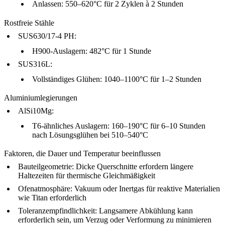
Anlassen: 550–620°C für 2 Zyklen à 2 Stunden
Rostfreie Stähle
SUS630/17-4 PH
:
H900-Auslagern: 482°C für 1 Stunde
SUS316L
:
Vollständiges Glühen: 1040–1100°C für 1–2 Stunden
Aluminiumlegierungen
AlSi10Mg
:
T6-ähnliches Auslagern: 160–190°C für 6–10 Stunden
nach Lösungsglühen bei 510–540°C
Faktoren, die Dauer und Temperatur beeinflussen
Bauteilgeometrie
: Dicke Querschnitte erfordern längere
Haltezeiten für thermische Gleichmäßigkeit
Ofenatmosphäre
: Vakuum oder Inertgas für reaktive Materialien
wie Titan erforderlich
Toleranzempfindlichkeit
: Langsamere Abkühlung kann
erforderlich sein, um Verzug oder Verformung zu minimieren