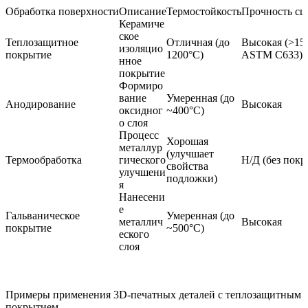
Обработка поверхности
Описание
Термостойкость
Прочность сц
Керамиче
ское
Теплозащитное
Отличная (до
Высокая (>1
изоляцио
покрытие
1200°C)
ASTM C633)
нное
покрытие
Формиро
вание
Умеренная (до
Анодирование
Высокая
оксидног
~400°C)
о слоя
Процесс
Хорошая
металлур
(улучшает
Термообработка
гического
Н/Д (без покр
свойства
улучшени
подложки)
я
Нанесени
е
Гальваническое
Умеренная (до
металлич
Высокая
покрытие
~500°C)
еского
слоя
Примеры применения 3D-печатных деталей с теплозащитным
покрытием