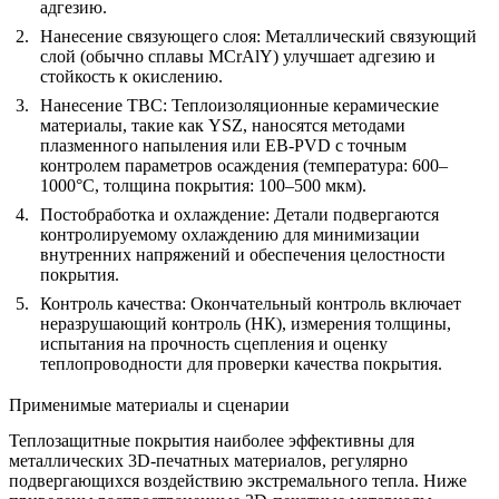
адгезию.
Нанесение связующего слоя
: Металлический связующий
слой (обычно сплавы MCrAlY) улучшает адгезию и
стойкость к окислению.
Нанесение TBC
: Теплоизоляционные керамические
материалы, такие как YSZ, наносятся методами
плазменного напыления или EB-PVD с точным
контролем параметров осаждения (температура: 600–
1000°C, толщина покрытия: 100–500 мкм).
Постобработка и охлаждение
: Детали подвергаются
контролируемому охлаждению для минимизации
внутренних напряжений и обеспечения целостности
покрытия.
Контроль качества
: Окончательный контроль включает
неразрушающий контроль (НК), измерения толщины,
испытания на прочность сцепления и оценку
теплопроводности для проверки качества покрытия.
Применимые материалы и сценарии
Теплозащитные покрытия наиболее эффективны для
металлических 3D-печатных материалов, регулярно
подвергающихся воздействию экстремального тепла. Ниже