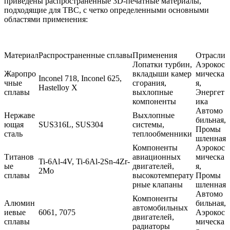
приведены распространенные 3D-печатные материалы,
подходящие для TBC, с четко определенными основными
областями применения:
Материал
Распространенные сплавы
Применения
Отрасли
Лопатки турбин,
Аэрокос
Жаропро
вкладыши камер
мическа
Inconel 718
,
Inconel 625
,
чные
сгорания,
я,
Hastelloy X
сплавы
выхлопные
Энергет
компоненты
ика
Автомо
Нержаве
Выхлопные
бильная,
ющая
SUS316L
,
SUS304
системы,
Промы
сталь
теплообменники
шленная
Компоненты
Аэрокос
Титанов
авиационных
мическа
Ti-6Al-4V
,
Ti-6Al-2Sn-4Zr-
ые
двигателей,
я,
2Mo
сплавы
высокотемперату
Промы
рные клапаны
шленная
Автомо
Компоненты
Алюмин
бильная,
автомобильных
иевые
6061
,
7075
Аэрокос
двигателей,
сплавы
мическа
радиаторы