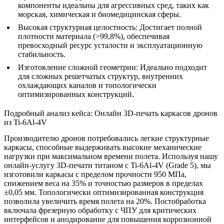
компоненты идеальны для агрессивных сред, таких как
морская, химическая и биомедицинская сферы.
Высокая структурная целостность:
Достигает полной
плотности материала (>99,8%), обеспечивая
превосходный ресурс усталости и эксплуатационную
стабильность.
Изготовление сложной геометрии:
Идеально подходит
для сложных решетчатых структур, внутренних
охлаждающих каналов и топологически
оптимизированных конструкций.
Подробный анализ кейса: Онлайн 3D-печать каркасов дронов
из Ti-6Al-4V
Производителю дронов потребовались легкие структурные
каркасы, способные выдерживать высокие механические
нагрузки при максимальном времени полета. Используя нашу
онлайн-услугу 3D-печати титаном
с Ti-6Al-4V (Grade 5), мы
изготовили каркасы с пределом прочности 950 МПа,
снижением веса на 35% и точностью размеров в пределах
±0,05 мм. Топологически оптимизированная конструкция
позволила увеличить время полета на 20%. Постобработка
включала
фрезерную обработку с ЧПУ
для критических
интерфейсов и
анодирование
для повышения коррозионной