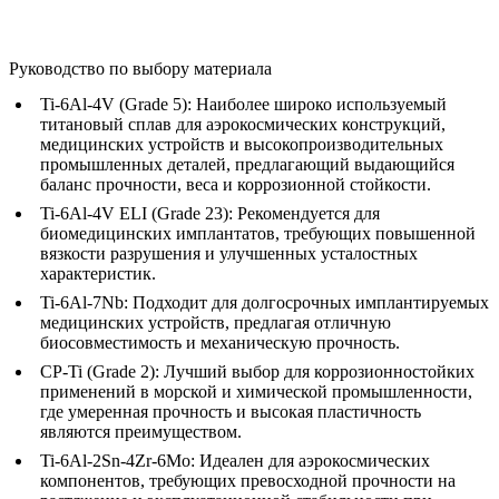
Руководство по выбору материала
Ti-6Al-4V (Grade 5):
Наиболее широко используемый
титановый сплав для аэрокосмических конструкций,
медицинских устройств и высокопроизводительных
промышленных деталей, предлагающий выдающийся
баланс прочности, веса и коррозионной стойкости.
Ti-6Al-4V ELI (Grade 23):
Рекомендуется для
биомедицинских имплантатов, требующих повышенной
вязкости разрушения и улучшенных усталостных
характеристик.
Ti-6Al-7Nb:
Подходит для долгосрочных имплантируемых
медицинских устройств, предлагая отличную
биосовместимость и механическую прочность.
CP-Ti (Grade 2):
Лучший выбор для коррозионностойких
применений в морской и химической промышленности,
где умеренная прочность и высокая пластичность
являются преимуществом.
Ti-6Al-2Sn-4Zr-6Mo:
Идеален для аэрокосмических
компонентов, требующих превосходной прочности на