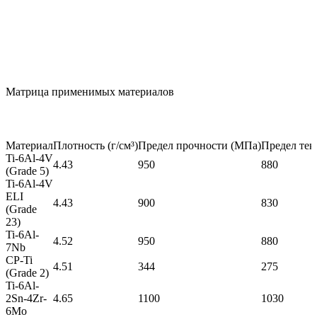
Матрица применимых материалов
Материал
Плотность (г/см³)
Предел прочности (МПа)
Предел тек
Ti-6Al-4V
4.43
950
880
(Grade 5)
Ti-6Al-4V
ELI
4.43
900
830
(Grade
23)
Ti-6Al-
4.52
950
880
7Nb
CP-Ti
4.51
344
275
(Grade 2)
Ti-6Al-
2Sn-4Zr-
4.65
1100
1030
6Mo