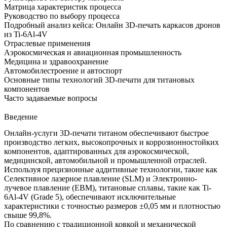
Матрица характеристик процесса
Руководство по выбору процесса
Подробный анализ кейса: Онлайн 3D-печать каркасов дронов
из Ti-6Al-4V
Отраслевые применения
Аэрокосмическая и авиационная промышленность
Медицина и здравоохранение
Автомобилестроение и автоспорт
Основные типы технологий 3D-печати для титановых
компонентов
Часто задаваемые вопросы
Введение
Онлайн-услуги 3D-печати титаном обеспечивают быстрое
производство
легких, высокопрочных и коррозионностойких
компонентов, адаптированных для аэрокосмической,
медицинской, автомобильной и промышленной отраслей.
Используя прецизионные аддитивные технологии, такие как
Селективное лазерное плавление (SLM)
и
Электронно-
лучевое плавление (EBM)
, титановые сплавы, такие как
Ti-
6Al-4V (Grade 5)
, обеспечивают исключительные
характеристики с точностью размеров ±0,05 мм и плотностью
свыше 99,8%.
По сравнению с традиционной ковкой и механической