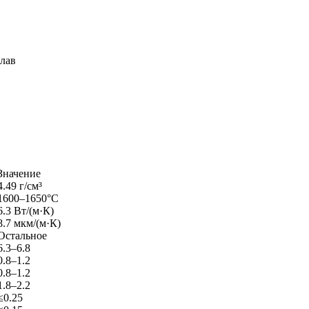
лав
Значение
4.49 г/см³
1600–1650°C
6.3 Вт/(м·К)
8.7 мкм/(м·К)
Остальное
6.3–6.8
0.8–1.2
0.8–1.2
1.8–2.2
≤0.25