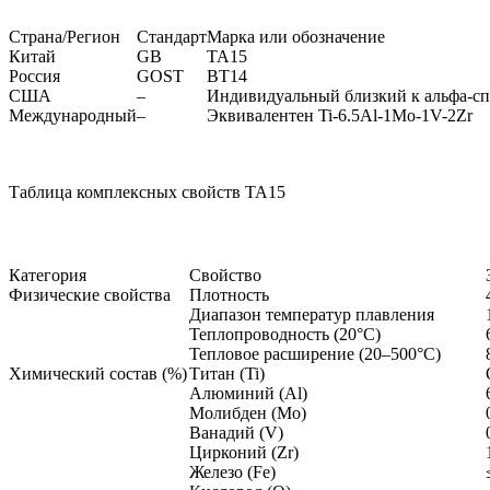
Страна/Регион
Стандарт
Марка или обозначение
Китай
GB
TA15
Россия
GOST
ВТ14
США
–
Индивидуальный близкий к альфа-сп
Международный
–
Эквивалентен Ti-6.5Al-1Mo-1V-2Zr
Таблица комплексных свойств TA15
Категория
Свойство
Физические свойства
Плотность
Диапазон температур плавления
Теплопроводность (20°C)
Тепловое расширение (20–500°C)
Химический состав (%)
Титан (Ti)
Алюминий (Al)
Молибден (Mo)
Ванадий (V)
Цирконий (Zr)
Железо (Fe)