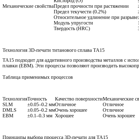
Кислород (O)
Механические свойства
Предел прочности при растяжении
Предел текучести (0.2%)
Относительное удлинение при разрыве
Модуль упругости
Твердость (HRC)
Технология 3D-печати титанового сплава TA15
TA15 подходит для аддитивного производства металлов с испо
плавки (EBM). Эти процессы позволяют производить высокопр
Таблица применимых процессов
Технология
Точность
Качество поверхности
Механические с
SLM
±0.05–0.2 мм
Отличное
Отличное
DMLS
±0.05–0.2 мм
Очень хорошее
Отличное
EBM
±0.1–0.3 мм
Хорошее
Очень хорошее
Принципы выбора процесса 3D-печати для TA15