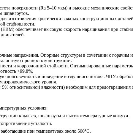
истота поверхности (Ra 5–10 мкм) и высокие механические свойс
ны шпангоутов.
для изготовления критически важных конструкционных деталей
ой стабильности.
а (EBM)
обеспечивает высокую скорость наращивания при стабиль
двигателей.
точные напряжения.
Опорные структуры
в сочетании с
горячим и
алостную прочность конструкции.
ности и коррозионной стойкости. Оптимизированные параметры
лотность >99.8%.
ную долговечность и поведение воздушного потока.
ЧПУ-обработ
м аэрокосмического уровня.
< 5% относительной влажности) необходим для предотвращения 
емпературных условиях:
струкции крыльев, шпангоуты и высокотемпературные кожухи.
опротивления усталости.
работающие при температурах около 500°C.