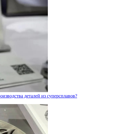
оизводства деталей из суперсплавов?