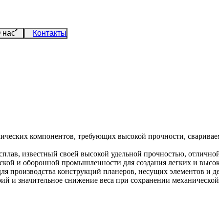
 нас
Контакты
смических компонентов, требующих высокой прочности, сварив
сплав, известный своей высокой удельной прочностью, отлично
ческой и оборонной промышленности для создания легких и выс
для производства конструкций планеров, несущих элементов и 
рий и значительное снижение веса при сохранении механической