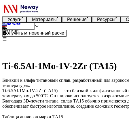
Услуги
Материалы
Решения
Ресурсы
О
Русский
Получить мгновенный расчет
Ti-6.5Al-1Mo-1V-2Zr (TA15)
Близкий к альфа-титановый сплав, разработанный для аэроко
температурах.
Ti-6.5Al-1Mo-1V-2Zr (TA15)
— это близкий к альфа-титановый 
температурах до 500°C. Он широко используется в аэрокосми
Благодаря
3D-печати титана
, сплав TA15 обычно применяется 
обеспечивает быстрое изготовление, создание сложных геомет
Таблица аналогов марки TA15