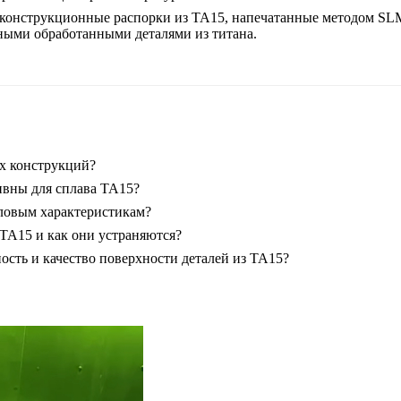
конструкционные распорки из TA15, напечатанные методом SLM,
ными обработанными деталями из титана.
их конструкций?
ивны для сплава TA15?
пловым характеристикам?
TA15 и как они устраняются?
сть и качество поверхности деталей из TA15?