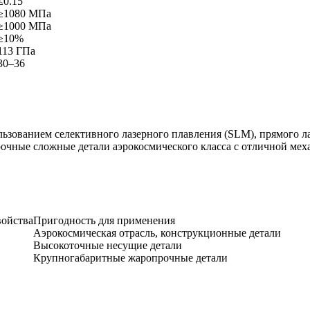
≤0.15
≥1080 МПа
≥1000 МПа
≥10%
113 ГПа
30–36
льзованием селективного лазерного плавления (SLM), прямого л
очные сложные детали аэрокосмического класса с отличной мех
войства
Пригодность для применения
Аэрокосмическая отрасль, конструкционные детали
Высокоточные несущие детали
Крупногабаритные жаропрочные детали