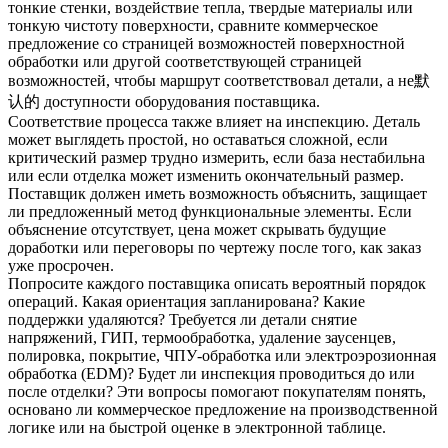
тонкие стенки, воздействие тепла, твердые материалы или
тонкую чистоту поверхности, сравните коммерческое
предложение со страницей возможностей
поверхностной
обработки
или другой соответствующей страницей
возможностей, чтобы маршрут соответствовал детали, а не默
认的 доступности оборудования поставщика.
Соответствие процесса также влияет на инспекцию. Деталь
может выглядеть простой, но оставаться сложной, если
критический размер трудно измерить, если база нестабильна
или если отделка может изменить окончательный размер.
Поставщик должен иметь возможность объяснить, защищает
ли предложенный метод функциональные элементы. Если
объяснение отсутствует, цена может скрывать будущие
доработки или переговоры по чертежу после того, как заказ
уже просрочен.
Попросите каждого поставщика описать вероятный порядок
операций. Какая ориентация запланирована? Какие
поддержки удаляются? Требуется ли детали снятие
напряжений, ГИП, термообработка, удаление заусенцев,
полировка, покрытие, ЧПУ-обработка или электроэрозионная
обработка (EDM)? Будет ли инспекция проводиться до или
после отделки? Эти вопросы помогают покупателям понять,
основано ли коммерческое предложение на производственной
логике или на быстрой оценке в электронной таблице.