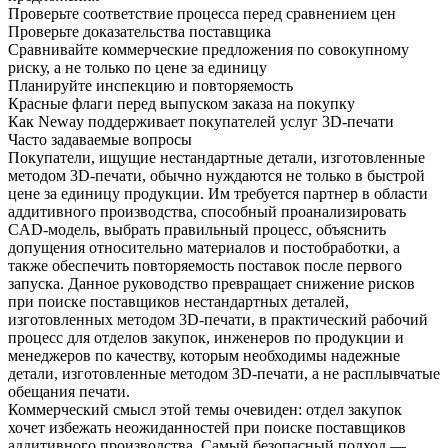
Проверьте соответствие процесса перед сравнением цен
Проверьте доказательства поставщика
Сравнивайте коммерческие предложения по совокупному
риску, а не только по цене за единицу
Планируйте инспекцию и повторяемость
Красные флаги перед выпуском заказа на покупку
Как Neway поддерживает покупателей услуг 3D-печати
Часто задаваемые вопросы
Покупатели, ищущие
нестандартные детали, изготовленные
методом 3D-печати
, обычно нуждаются не только в быстрой
цене за единицу продукции. Им требуется партнер в области
аддитивного производства, способный проанализировать
CAD-модель, выбрать правильный процесс, объяснить
допущения относительно материалов и постобработки, а
также обеспечить повторяемость поставок после первого
запуска. Данное руководство превращает снижение рисков
при поиске поставщиков нестандартных деталей,
изготовленных методом 3D-печати, в практический рабочий
процесс для отделов закупок, инженеров по продукции и
менеджеров по качеству, которым необходимы надежные
детали, изготовленные методом 3D-печати, а не расплывчатые
обещания печати.
Коммерческий смысл этой темы очевиден: отдел закупок
хочет избежать неожиданностей при поиске поставщиков
аддитивного производства. Самый безопасный подход —