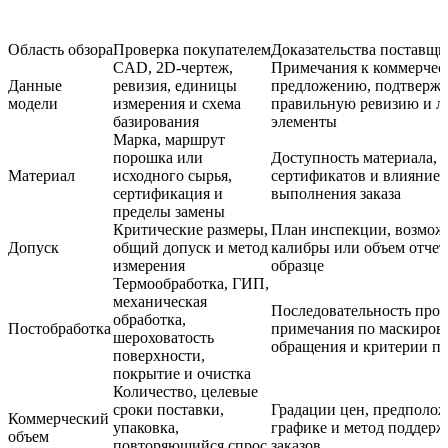
Область обзора
Проверка покупателем
Доказательства поставщи
CAD, 2D-чертеж,
Примечания к коммерчес
Данные
ревизия, единицы
предложению, подтверж
модели
измерения и схема
правильную ревизию и л
базирования
элементы
Марка, маршрут
порошка или
Доступность материала, 
Материал
исходного сырья,
сертификатов и влияние 
сертификация и
выполнения заказа
пределы замены
Критические размеры,
План инспекции, возмо
Допуск
общий допуск и метод
калибры или объем отчет
измерения
образце
Термообработка, ГИП,
механическая
Последовательность проц
обработка,
Постобработка
примечания по маскиров
шероховатость
обращения и критерии п
поверхности,
покрытие и очистка
Количество, целевые
сроки поставки,
Градации цен, предполож
Коммерческий
упаковка,
графике и метод поддер
объем
повторяющийся спрос
заказов