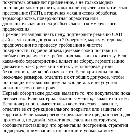
покупатель объясняет применение, а не только модель,
поставщик может решить, должны ли
горячее изостатическое
прессование (ГИП)
, вторичная механическая обработка,
термообработка, поверхностная обработка или
дополнительная инспекция быть частью коммерческого
предложения.
Прежде чем запрашивать цену, подтвердите ревизию CAD-
файла, указания допусков на 2D-чертеже, марку материала,
предпочтения по процессу, требования к чистоте
поверхности, годовой объем, целевые сроки поставки и
любые специфические требования заказчика к качеству. Если
какая-либо характеристика влияет на сборку, герметизацию,
движение, электрический контакт, теплопередачу или
безопасность, четко обозначьте это. Если критичны лишь
несколько размеров, отделите их от общих допусков, чтобы
поставщик не завышал цену на всю деталь и не упустил
истинные точки контроля.
Первый обзор также должен выявить то, что покупателю пока
неизвестно. Если материал можно заменить, скажите об этом.
Если поверхность имеет только косметическое значение,
отделите ее от функционального покрытия или защиты от
коррозии. Если коммерческое предложение предназначено для
прототипа, но дизайн может впоследствии повторяться,
сообщите поставщику, что ориентация построения, стратегия
поддержек, примечания к инспекции и упаковка могут