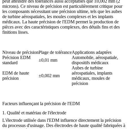
peut atteindre des tolérances aussi acceptables que
±0,002 mm
(2
microns). Ce niveau de précision est particulièrement critique pour
les composants nécessitant une précision ultime, tels que les aubes
de turbine
aérospatiales
, les moules complexes et les implants
médicaux. La haute précision de l'EDM permet la production de
pièces avec des caractéristiques complexes, des détails fins et des
finitions lisses.
Niveau de précision
Plage de tolérance
Applications adaptées
Précision EDM
Automobile, aérospatiale,
±0,01 mm
standard
dispositifs médicaux
Aubes de turbine
EDM de haute
aérospatiales, implants
±0,002 mm
précision
médicaux, moules de
précision
Facteurs influençant la précision de l'EDM
1.
Qualité et matériau de l'électrode
L'électrode utilisée dans l'EDM influence directement la précision
du processus d'usinage. Des électrodes de haute qualité fabriquées à