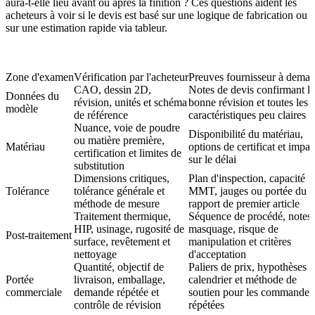
aura-t-elle lieu avant ou après la finition ? Ces questions aident les
acheteurs à voir si le devis est basé sur une logique de fabrication ou
sur une estimation rapide via tableur.
Zone d'examen
Vérification par l'acheteur
Preuves fournisseur à dema
CAO, dessin 2D,
Notes de devis confirmant la
Données du
révision, unités et schéma
bonne révision et toutes les
modèle
de référence
caractéristiques peu claires
Nuance, voie de poudre
Disponibilité du matériau,
ou matière première,
Matériau
options de certificat et impac
certification et limites de
sur le délai
substitution
Dimensions critiques,
Plan d'inspection, capacité
Tolérance
tolérance générale et
MMT, jauges ou portée du
méthode de mesure
rapport de premier article
Traitement thermique,
Séquence de procédé, notes
HIP, usinage, rugosité de
masquage, risque de
Post-traitement
surface, revêtement et
manipulation et critères
nettoyage
d'acceptation
Quantité, objectif de
Paliers de prix, hypothèses 
Portée
livraison, emballage,
calendrier et méthode de
commerciale
demande répétée et
soutien pour les commandes
contrôle de révision
répétées