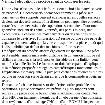
Vérifiez l'adéquation du procédé avant de comparer les prix
Un prix bas n'est pas utile si le fournisseur a choisi la mauvaise voie
de procédé. Un acheteur doit demander comment la pièce sera
orientée, où des supports peuvent être nécessaires, quelles surfaces
deviennent des références, où la distorsion peut apparaître et quelles
caractéristiques nécessitent des opérations secondaires. Pour une
géométrie incluant des canaux fermés, des parois minces, une
exposition à la chaleur, des matériaux durs ou des finitions fines,
comparez le devis avec l'
impression 3D résine
ou une autre page de
capacité pertinente afin que la voie corresponde à la pièce plutôt qu'à
la disponibilité par défaut des machines du fournisseur.
L'adéquation du procédé affecte également l'inspection. Une pièce
peut sembler simple mais rester difficile si la dimension critique est
difficile à mesurer, si la référence est instable ou si la finition peut
modifier la taille finale. Le fournisseur doit être capable d'expliquer
si la méthode proposée protège les caractéristiques fonctionnelles. Si
l'explication est manquante, le prix peut cacher des retouches futures
ou une négociation sur le dessin après que la commande est déjà en
retard.
Demandez à chaque fournisseur de décrire l'ordre probable des
opérations. Quelle orientation est prévue ? Quels supports sont
retirés ? La pièce a-t-elle besoin d'un relâchement des contraintes,
d'un HIP, d'un traitement thermique, d'un ébavurage, d'un polissage,
d'un revêtement, d'un usinage CNC ou d'une EDM ? L'inspection