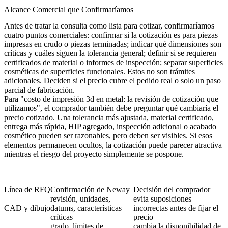
Alcance Comercial que Confirmaríamos
Antes de tratar la consulta como lista para cotizar, confirmaríamos
cuatro puntos comerciales: confirmar si la cotización es para piezas
impresas en crudo o piezas terminadas; indicar qué dimensiones son
críticas y cuáles siguen la tolerancia general; definir si se requieren
certificados de material o informes de inspección; separar superficies
cosméticas de superficies funcionales. Estos no son trámites
adicionales. Deciden si el precio cubre el pedido real o solo un paso
parcial de fabricación.
Para "costo de impresión 3d en metal: la revisión de cotización que
utilizamos", el comprador también debe preguntar qué cambiaría el
precio cotizado. Una tolerancia más ajustada, material certificado,
entrega más rápida, HIP agregado, inspección adicional o acabado
cosmético pueden ser razonables, pero deben ser visibles. Si esos
elementos permanecen ocultos, la cotización puede parecer atractiva
mientras el riesgo del proyecto simplemente se pospone.
Línea de RFQ
Confirmación de Neway
Decisión del comprador
revisión, unidades,
evita suposiciones
CAD y dibujo
datums, características
incorrectas antes de fijar el
críticas
precio
grado, límites de
cambia la disponibilidad de