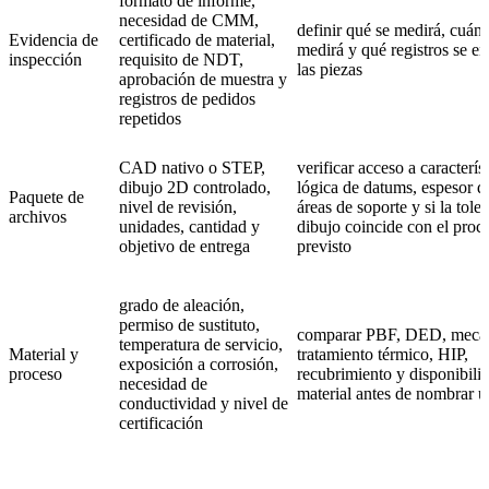
formato de informe,
necesidad de CMM,
definir qué se medirá, cuán
Evidencia de
certificado de material,
medirá y qué registros se e
inspección
requisito de NDT,
las piezas
aprobación de muestra y
registros de pedidos
repetidos
CAD nativo o STEP,
verificar acceso a característ
dibujo 2D controlado,
lógica de datums, espesor d
Paquete de
nivel de revisión,
áreas de soporte y si la tole
archivos
unidades, cantidad y
dibujo coincide con el proc
objetivo de entrega
previsto
grado de aleación,
permiso de sustituto,
comparar PBF, DED, mecan
temperatura de servicio,
Material y
tratamiento térmico, HIP,
exposición a corrosión,
proceso
recubrimiento y disponibili
necesidad de
material antes de nombrar u
conductividad y nivel de
certificación