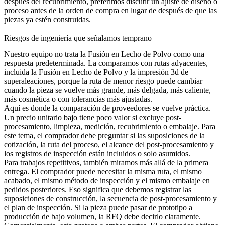
después del recubrimiento, preferimos discutir un ajuste de diseño o
proceso antes de la orden de compra en lugar de después de que las
piezas ya estén construidas.
Riesgos de ingeniería que señalamos temprano
Nuestro equipo no trata la Fusión en Lecho de Polvo como una
respuesta predeterminada. La comparamos con rutas adyacentes,
incluida la
Fusión en Lecho de Polvo
y la
impresión 3d de
superaleaciones
, porque la ruta de menor riesgo puede cambiar
cuando la pieza se vuelve más grande, más delgada, más caliente,
más cosmética o con tolerancias más ajustadas.
Aquí es donde la comparación de proveedores se vuelve práctica.
Un precio unitario bajo tiene poco valor si excluye post-
procesamiento, limpieza, medición, recubrimiento o embalaje. Para
este tema, el comprador debe preguntar si las suposiciones de la
cotización, la ruta del proceso, el alcance del post-procesamiento y
los registros de inspección están incluidos o solo asumidos.
Para trabajos repetitivos, también miramos más allá de la primera
entrega. El comprador puede necesitar la misma ruta, el mismo
acabado, el mismo método de inspección y el mismo embalaje en
pedidos posteriores. Eso significa que debemos registrar las
suposiciones de construcción, la secuencia de post-procesamiento y
el plan de inspección. Si la pieza puede pasar de prototipo a
producción de bajo volumen, la RFQ debe decirlo claramente.