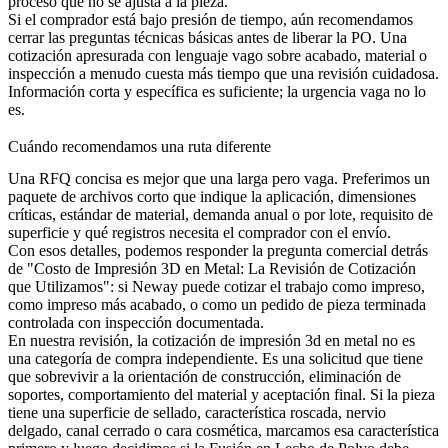
proceso que no se ajusta a la pieza.
Si el comprador está bajo presión de tiempo, aún recomendamos
cerrar las preguntas técnicas básicas antes de liberar la PO. Una
cotización apresurada con lenguaje vago sobre acabado, material o
inspección a menudo cuesta más tiempo que una revisión cuidadosa.
Información corta y específica es suficiente; la urgencia vaga no lo
es.
Cuándo recomendamos una ruta diferente
Una RFQ concisa es mejor que una larga pero vaga. Preferimos un
paquete de archivos corto que indique la aplicación, dimensiones
críticas, estándar de material, demanda anual o por lote, requisito de
superficie y qué registros necesita el comprador con el envío.
Con esos detalles, podemos responder la pregunta comercial detrás
de "Costo de Impresión 3D en Metal: La Revisión de Cotización
que Utilizamos": si Neway puede cotizar el trabajo como impreso,
como impreso más acabado, o como un pedido de pieza terminada
controlada con inspección documentada.
En nuestra revisión, la cotización de impresión 3d en metal no es
una categoría de compra independiente. Es una solicitud que tiene
que sobrevivir a la orientación de construcción, eliminación de
soportes, comportamiento del material y aceptación final. Si la pieza
tiene una superficie de sellado, característica roscada, nervio
delgado, canal cerrado o cara cosmética, marcamos esa característica