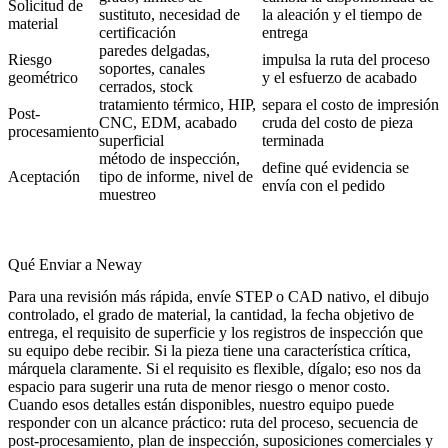
Solicitud de
sustituto, necesidad de
la aleación y el tiempo de
material
certificación
entrega
paredes delgadas,
Riesgo
impulsa la ruta del proceso
soportes, canales
geométrico
y el esfuerzo de acabado
cerrados, stock
tratamiento térmico, HIP,
separa el costo de impresión
Post-
CNC, EDM, acabado
cruda del costo de pieza
procesamiento
superficial
terminada
método de inspección,
define qué evidencia se
Aceptación
tipo de informe, nivel de
envía con el pedido
muestreo
Qué Enviar a Neway
Para una revisión más rápida, envíe STEP o CAD nativo, el dibujo
controlado, el grado de material, la cantidad, la fecha objetivo de
entrega, el requisito de superficie y los registros de inspección que
su equipo debe recibir. Si la pieza tiene una característica crítica,
márquela claramente. Si el requisito es flexible, dígalo; eso nos da
espacio para sugerir una ruta de menor riesgo o menor costo.
Cuando esos detalles están disponibles, nuestro equipo puede
responder con un alcance práctico: ruta del proceso, secuencia de
post-procesamiento, plan de inspección, suposiciones comerciales y