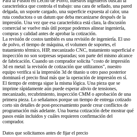
Para la
Fusión en Lecho de Polvo
, nuestros ingenieros buscan la
característica que controla el trabajo: una cara de sellado, una pared
delgada, un soporte cargado, una superficie expuesta al calor, una
ruta conductora o un datum que deba mecanizarse después de la
impresión. Una vez que esa característica está clara, la discusión
comercial se vuelve más útil porque podemos alinear ingeniería,
compras y calidad antes de aprobar la cotización.
La revisión de costos también es una revisión de ingeniería. El uso
de polvo, el tiempo de máquina, el volumen de soportes, el
tratamiento térmico, HIP, mecanizado CNC, tratamiento superficial e
inspección no son sorpresas separadas; son parte del mismo alcance
de fabricación. Cuando un comprador solicita "costo de impresión
3d en metal: la revisión de cotización que utilizamos", nuestro
equipo verifica si la
impresión 3d de titanio
u otro paso posterior
dominará el precio final más que la operación de impresión en sí.
El tiempo de entrega sigue la misma lógica. Una pieza que se
imprime rápidamente aún puede esperar alivio de tensiones,
mecanizado, recubrimiento, inspección CMM o aprobación de una
primera pieza. Lo señalamos porque un tiempo de entrega cotizado
corto sin detalles de post-procesamiento puede crear conflictos de
programación más adelante. Una buena cotización debe mostrar qué
pasos están incluidos y cuáles requieren confirmación del
comprador.
Datos que solicitamos antes de fijar el precio