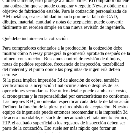
Comercialmente, esto protege a ambas partes. El comprador obtiene
una cotización que se puede comparar y repetir. Neway obtiene un
objetivo de fabricación estable. Para la cotización personalizada de
AM metálico, esa estabilidad importa porque la falta de CAD,
dibujos, material, cantidad y notas de aceptación puede convertir
fácilmente un reorden simple en una nueva revisión de ingeniería.
Qué debe incluirse en la cotización
Para compradores orientados a la producción, la cotización debe
mostrar cómo Neway protegerá la geometría aprobada después de la
primera construcción. Buscamos control de revisión de dibujos,
notas de pedidos repetidos, frecuencia de inspección, trazabilidad
del material y el punto donde las preguntas de ingeniería deben
cerrarse.
Si la pieza implica
impresión 3d de aleación de cobre
, también
verificamos si la aceptación final ocurre antes o después de las
operaciones secundarias. Ese único detalle puede cambiar el costo,
el cronograma y la responsabilidad por características no conformes.
Las mejores RFQ no intentan especificar cada detalle de fabricación.
Definen la función de la pieza y el requisito de aceptación. Nuestro
equipo de ingeniería puede entonces recomendar si la
impresión 3d
de acero inoxidable
, el stock de mecanizado, el tratamiento térmico,
HIP, el acabado superficial o los registros de inspección deben ser
parte de la cotización. Eso suele ser más rápido que forzar un