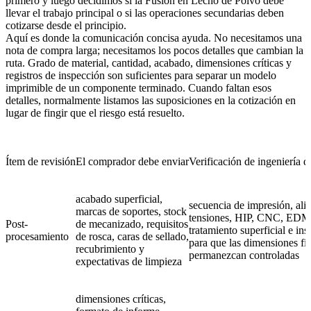
primero y luego decidimos si la
Fusión en Lecho de Polvo
debe
llevar el trabajo principal o si las operaciones secundarias deben
cotizarse desde el principio.
Aquí es donde la comunicación concisa ayuda. No necesitamos una
nota de compra larga; necesitamos los pocos detalles que cambian la
ruta. Grado de material, cantidad, acabado, dimensiones críticas y
registros de inspección son suficientes para separar un modelo
imprimible de un componente terminado. Cuando faltan esos
detalles, normalmente listamos las suposiciones en la cotización en
lugar de fingir que el riesgo está resuelto.
Ítem de revisión
El comprador debe enviar
Verificación de ingeniería
acabado superficial,
secuencia de impresión, ali
marcas de soportes, stock
tensiones, HIP, CNC, EDM
Post-
de mecanizado, requisitos
tratamiento superficial e in
procesamiento
de rosca, caras de sellado,
para que las dimensiones fi
recubrimiento y
permanezcan controladas
expectativas de limpieza
dimensiones críticas,